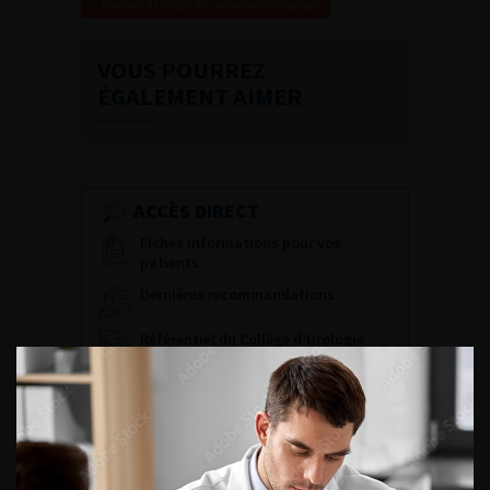
Revenir à la liste des recommandations
VOUS POURREZ
ÉGALEMENT AIMER
ACCÈS DIRECT
Fiches informations pour vos
patients
Dernières recommandations
Référentiel du Collège d’Urologie
Espace Accréditation des médecins
Livrets du CFEU pour l'interne