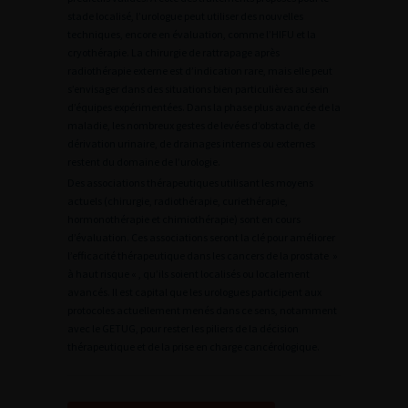
stade localisé, l’urologue peut utiliser des nouvelles
techniques, encore en évaluation, comme l’HIFU et la
cryothérapie. La chirurgie de rattrapage après
radiothérapie externe est d’indication rare, mais elle peut
s’envisager dans des situations bien particulières au sein
d’équipes expérimentées. Dans la phase plus avancée de la
maladie, les nombreux gestes de levées d’obstacle, de
dérivation urinaire, de drainages internes ou externes
restent du domaine de l’urologie.
Des associations thérapeutiques utilisant les moyens
actuels (chirurgie, radiothérapie, curiethérapie,
hormonothérapie et chimiothérapie) sont en cours
d’évaluation. Ces associations seront la clé pour améliorer
l’efficacité thérapeutique dans les cancers de la prostate »
à haut risque « , qu’ils soient localisés ou localement
avancés. Il est capital que les urologues participent aux
protocoles actuellement menés dans ce sens, notamment
avec le GETUG, pour rester les piliers de la décision
thérapeutique et de la prise en charge cancérologique.