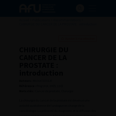
Accueil
>
Publications
>
Recommandations
>
CHIRURGIE DU CANCER DE LA PROSTATE : introduction
Ajouter à ma sélection
CHIRURGIE DU
CANCER DE LA
PROSTATE :
introduction
Auteurs :
Michel SOULIE
Référence :
Prog Urol, 2005, 1103
Mots clés :
Cancer de prostate, Chirurgie
La chirurgie du cancer de la prostate est devenue une
activité quotidienne de l’urologue en charge de la
cancérologie. La précocité du diagnostic et la diffusion des
recommandations sur le dépistage expliquent la migration