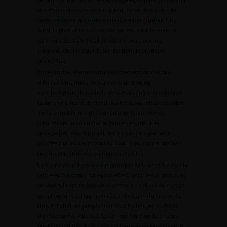
des stades observée depuis quelques années avec une
nette prédominance des stades localisés (surtout T1c).
Ainsi, la prostatectomie totale, qui est le traitement de
référence du stade localisé, est devenue une des
interventions les plus fréquentes dans la pratique
urologique.
En revanche, elle reste une des interventions les plus
difficiles à maîtriser de par son double enjeu
carcinologique (le contrôle de la maladie) et fonctionnel
(pour limiter les séquelles urinaires et sexuelles). Le débat
sur la » meilleure » des voies d’abord (ouvertes ou
laparoscopiques) anime largement les tribunes
urologiques. Pour l’instant, il n’y a pas de supériorité
validée d’une voie d’abord sur l’autre pouvant entraîner
une modification des pratiques actuelles.
La bonne connaissance des principes de la prostatectomie
totale est fondamentale pour effectuer l’intervention avec
un objectif carcinologique avant tout. La place du curage
ganglionnaire est bien codifiée en fonction du niveau de
risque d’atteinte ganglionnaire. La technique à utiliser
(limitée ou étendue) est également fonction de critères
prédictifs validés. A côté des traitements proposés pour le