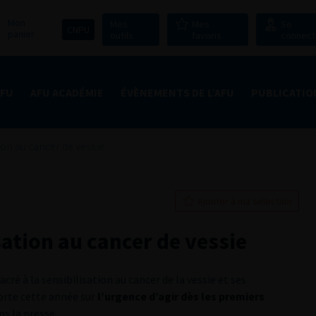
Mon
Mes
Mes
Se
CNPU
panier
outils
favoris
connect
AFU
AFU ACADÉMIE
ÉVÈNEMENTS DE L’AFU
PUBLICATIO
ion au cancer de vessie
Ajouter à ma sélection
sation au cancer de vessie
ré à la sensibilisation au cancer de la vessie et ses
rte cette année sur
l’urgence d’agir dès les premiers
ns la presse.