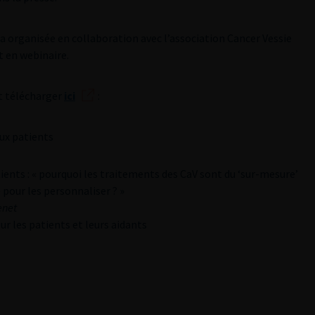
ra organisée en collaboration avec l’association Cancer Vessie
 en webinaire.
t télécharger
ici
:
aux patients
nts : « pourquoi les traitements des CaV sont du ‘sur-mesure’
 pour les personnaliser ? »
enet
r les patients et leurs aidants