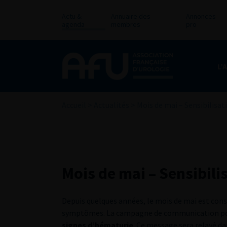
Actu &
Annuaire des
Annonces
agenda
membres
pro
L’
Accueil
>
Actualités
>
Mois de mai – Sensibilisat
Mois de mai – Sensibili
Depuis quelques années, le mois de mai est consac
symptômes. La campagne de communication po
signes d’hématurie
. Ce message sera relayé da