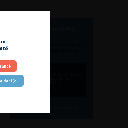
L'AFU ACADÉMIE
aux
Compétences non techniques
anté
: comment les travailler au
quotidien ?
 santé
 aidant(e)
Découvrir toutes les formations