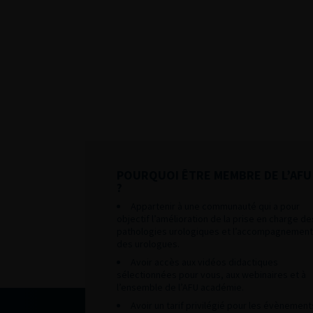
POURQUOI ÊTRE MEMBRE DE L’AFU
?
Appartenir à une communauté qui a pour
objectif l’amélioration de la prise en charge de
pathologies urologiques et l’accompagnement
des urologues.
Avoir accès aux vidéos didactiques
sélectionnées pour vous, aux webinaires et à
l’ensemble de l’AFU académie.
Avoir un tarif privilégié pour les évènement