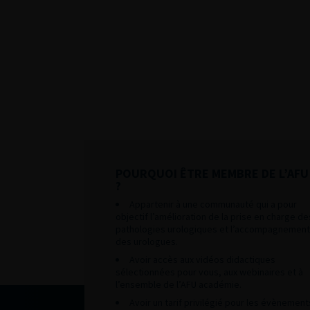
POURQUOI ÊTRE MEMBRE DE L’AFU
?
Appartenir à une communauté qui a pour
objectif l’amélioration de la prise en charge de
pathologies urologiques et l’accompagnement
des urologues.
Avoir accès aux vidéos didactiques
sélectionnées pour vous, aux webinaires et à
l’ensemble de l’AFU académie.
Avoir un tarif privilégié pour les évènement