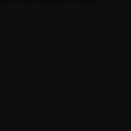
lon les informations transmises par les fabricants
Journées d’infectiologie de l’afu 2026