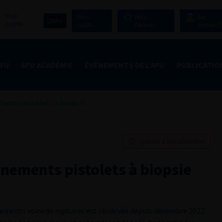
Mon
Mes
Mes
Se
CNPU
panier
outils
favoris
connect
AFU
AFU ACADÉMIE
ÉVÈNEMENTS DE L’AFU
PUBLICATIO
ments pistolets à biopsie
Ajouter à ma sélection
nements pistolets à biopsie
nements voire de ruptures est observée depuis décembre 2022