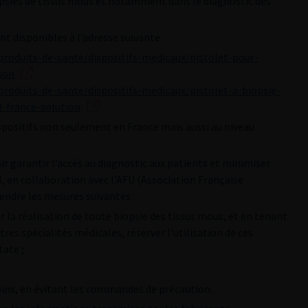
biopsies de tissus mous et notamment dans le diagnostic des
t disponibles à l’adresse suivante :
-produits-de-sante/dispositifs-medicaux/pistolet-pour-
son
-produits-de-sante/dispositifs-medicaux/pistolet-a-biopsie-
-france-solution
ispositifs non seulement en France mais aussi au niveau
oir garantir l’accès au diagnostic aux patients et minimiser
M, en collaboration avec l’AFU (Association Française
endre les mesures suivantes :
r la réalisation de toute biopsie des tissus mous, et en tenant
res spécialités médicales, réserver l’utilisation de ces
tate ;
ins, en évitant les commandes de précaution.