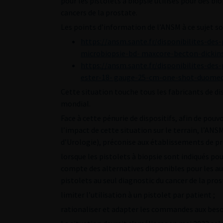
pour les pistolets à biopsie utilisés pour des 
cancers de la prostate.
Les points d’information de l’ANSM à ce sujet son
https://ansm.sante.fr/disponibilites-des
microbiopsie-bd- maxcore-becton-dickin
https://ansm.sante.fr/disponibilites-des
ester-18- gauge-25-cm-one-shot-duomed
Cette situation touche tous les fabricants de d
mondial.
Face à cette pénurie de dispositifs, afin de pouv
l’impact de cette situation sur le terrain, l’ANS
d’Urologie), préconise aux établissements de pr
lorsque les pistolets à biopsie sont indiqués pou
compte des alternatives disponibles pour les aut
pistolets au seul diagnostic du cancer de la pros
limiter l’utilisation à un pistolet par patient ;
rationaliser et adapter les commandes aux beso