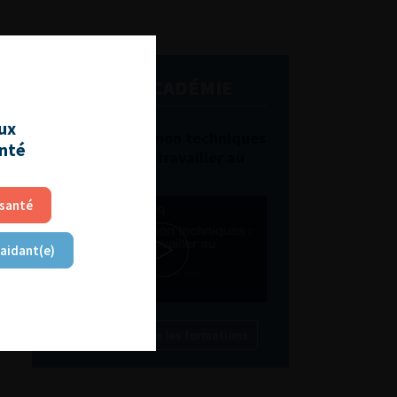
L'AFU ACADÉMIE
aux
Compétences non techniques
anté
: comment les travailler au
quotidien ?
 santé
 aidant(e)
Découvrir toutes les formations