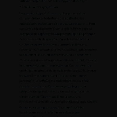
antibiothérapie et de conseils d’hygiéno-diététique.
Définition des symptômes
La première étape de la prise en charge consiste à
comprendre le contexte de vie de la patiente : ses
antécédents, ses facteurs de risques, sa profession… Pour
s’assurer d’un diagnostic juste, le spécialiste engage sa
patiente à bien spécifier la symptomatologie. La présence
de brulures urétrales per-mictionnelles associées à un
cortège de signes évocateurs comme la pollakiurie,
l’urgenturie, l’hématurie, la pyurie, la pesanteur pelvienne,
la douleur et l’inconfort sont en faveur d’un diagnostic
d’infection urinaire d’origine bactérienne. Le tout, élément
fondamental, dans un contexte aigu. Car, par définition,
une infection urinaire est un événement aigu. Dès lors que
les symptômes apparaissent de façon chronique et
persistante, la pathologie d’ordre infectieux peut être
écartée. En présence d’une vessie pathologique, la
symptomatologie est identique, mais les symptômes
s’imbriquent différemment. Dans le cas d’une
hyperactivité vésicale, l’urgenturie et la pollakiurie sont les
deux principaux signes ressentis ; dans la cystite
bactérienne, ce sont les brulures urétrales per-