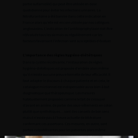
partie sulfamidée) qui peut être utilisée en dose
quotidienne pour éviter les infections urinaires. La
Nitrofurantoïne a été bannie dans cette indication en
France alors qu’elle est encore utilisée par nos collègues
anglosaxons. L’indication de l’antibioprophylaxie doit être
réévaluée tous les six mois ou régulièrement car les
facteurs favorisant l’infection sont susceptibles d’évoluer.
L’importance des règles hygiéno-diététiques
Dans la cystite récidivante, l’instauration de règles
hygiéno-diététiques est proposée d’emblée alors même
qu’il n’existe aucune preuve formelle de leur efficacité. Il
faut adapter le discours à chaque patiente et en cela, le
catalogue mictionnel est indispensable aussi bien à but
diagnostique que thérapeutique. Les mesures
habituellement proposées comme le fait de s’essuyer
d’avant en arrière, de porter des sous-vêtements en coton
plutôt que synthétiques… sont des conseils de bon sens
mais il n’existe pas à l’heure actuelle de littérature
confirmant ces assertions. Ces mesures, en outre, sont
parfois culpabilisantes pour les patientes alors même
qu’elles ne régleront pas la problématique. La seule