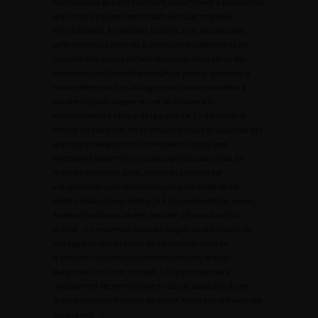
fonctionnelle de l’arbre urinaire, notamment si les volumes
urinés sur 24 heures sont insuffisants par manque
d’hydratation. A contrario, il peut y avoir des volumes
suffisants mais associés à une hyposensibilité vésicale
pouvant être source de forte répression vésicale ou des
intervalles mictionnels prolongés et ainsi augmenter le
risque infectieux. Le catalogue mictionnel contribue à
déceler ces pathologies et met en évidence le
fonctionnement vésical de la patiente. La débitmétrie
permet de voir si l’on est en présence d’une évacuation des
urines physiologiques et la mesure du résidu post
mictionnel détermine si la vidange vésicale se fait de
manière complète. Enfin, l’examen clinique est
indispensable pour rechercher une pathologie plutôt
d’ordre anatomique (obstacle à l’écoulement des urines,
éventuel prolapsus sévère, possible sténose du méat
urétral…). L’ensemble des pathologies anatomiques du
bas appareil urinaire sont de potentielles sources
d’infection. Une fois ces examens réalisés, le bilan
diagnostic initial est complet. La cystoscopie sera
uniquement recommandée en cas de suspicion d’une
autre pathologie (tumeur de vessie, hyperactivité vésicale
secondaire…).