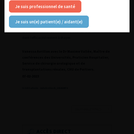
le D-mannose qui réduirait le taux d’infections urinaires.
Je suis professionnel de santé
Les instillations d’acide hyaluronique ou de
glycosaminoglycane n’ont à leur tour pas encore démontré
parfaitement leur efficacité dans des essais de haut
Je suis un(e) patient(e) / aidant(e)
niveau de preuve, tout comme la compétition bactérienne,
la transplantation de microbiote fécal ou la phagothérapie
dont l’efficacité restent à étayer.
Vanessa Avrillon avec le Dr Maxime Vallée, Maître de
conférences des Universités, Praticien Hospitalier,
Service de chirurgie urologique et de
transplantations rénales, CHU de Poitiers.
07-02-2023
Crédit photo : AdobeStock_236423874
Journées d’infectiologie de l’afu 2026
ACCÈS DIRECT