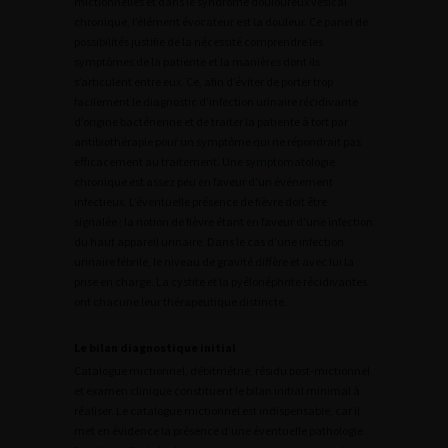
mictionnelles et dans le syndrome douloureux vésical
chronique, l’élément évocateur est la douleur. Ce panel de
possibilités justifie de la nécessité comprendre les
symptômes de la patiente et la manières dont ils
s’articulent entre eux. Ce, afin d’éviter de porter trop
facilement le diagnostic d’infection urinaire récidivante
d’origine bactérienne et de traiter la patiente à tort par
antibiothérapie pour un symptôme qui ne répondrait pas
efficacement au traitement. Une symptomatologie
chronique est assez peu en faveur d’un événement
infectieux. L’éventuelle présence de fièvre doit être
signalée ; la notion de fièvre étant en faveur d’une infection
du haut appareil urinaire. Dans le cas d’une infection
urinaire fébrile, le niveau de gravité diffère et avec lui la
prise en charge. La cystite et la pyélonéphrite récidivantes
ont chacune leur thérapeutique distincte.
Le bilan diagnostique initial
Catalogue mictionnel, débitmétrie, résidu post-mictionnel
et examen clinique constituent le bilan initial minimal à
réaliser. Le catalogue mictionnel est indispensable, car il
met en évidence la présence d’une éventuelle pathologie