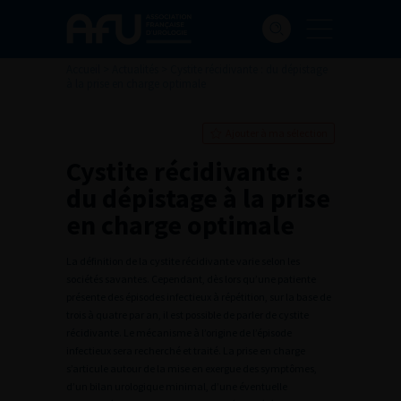
Accueil
>
Actualités
>
Cystite récidivante : du dépistage
à la prise en charge optimale
Ajouter à ma sélection
Cystite récidivante :
du dépistage à la prise
en charge optimale
La définition de la cystite récidivante varie selon les
sociétés savantes. Cependant, dès lors qu’une patiente
présente des épisodes infectieux à répétition, sur la base de
trois à quatre par an, il est possible de parler de cystite
récidivante. Le mécanisme à l’origine de l’épisode
infectieux sera recherché et traité. La prise en charge
s’articule autour de la mise en exergue des symptômes,
d’un bilan urologique minimal, d’une éventuelle