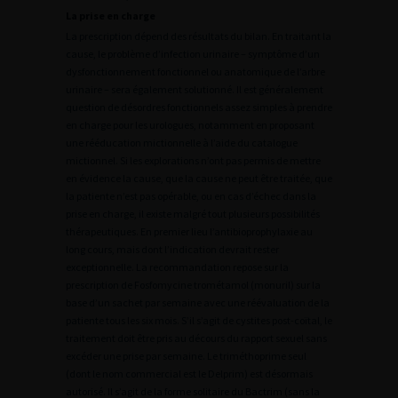
La prise en charge
La prescription dépend des résultats du bilan. En traitant la
cause, le problème d’infection urinaire – symptôme d’un
dysfonctionnement fonctionnel ou anatomique de l’arbre
urinaire – sera également solutionné. Il est généralement
question de désordres fonctionnels assez simples à prendre
en charge pour les urologues, notamment en proposant
une rééducation mictionnelle à l’aide du catalogue
mictionnel. Si les explorations n’ont pas permis de mettre
en évidence la cause, que la cause ne peut être traitée, que
la patiente n’est pas opérable, ou en cas d’échec dans la
prise en charge, il existe malgré tout plusieurs possibilités
thérapeutiques. En premier lieu l’antibioprophylaxie au
long cours, mais dont l’indication devrait rester
exceptionnelle. La recommandation repose sur la
prescription de Fosfomycine trométamol (monuril) sur la
base d’un sachet par semaine avec une réévaluation de la
patiente tous les six mois. S’il s’agit de cystites post-coïtal, le
traitement doit être pris au décours du rapport sexuel sans
excéder une prise par semaine. Le triméthoprime seul
(dont le nom commercial est le Delprim) est désormais
autorisé. Il s’agit de la forme solitaire du Bactrim (sans la