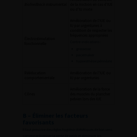
Biofeedback
instrumental
de la miction en cas d’IUE
ou d’IU mixte
Amélioration de l’IUE ou
IU par urgenturies à
condition de respecter les
fréquences appropriées
Électrostimulation
Contre-indications :
fonctionnelle
grossesse
pacemaker
hypoesthésie périnéale
Rééducation
Amélioration de l’IUE ou
comportementale
IU par urgenturies
Amélioration de la force
Cônes
des muscles du plancher
pelvien lors des IUE
B – Éliminer les facteurs
favorisants
Il faut prescrire des règles hygiéno-diététiques de bon sens
comme préconiser la perte de poids et diminuer les