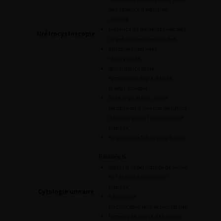
en l’absence d’infection
urinaire
présence de douleurs vésicales
Urétrocystoscopie
ou pelviennes inexpliquées
infections urinaires
récidivantes
discordance entre
symptomatologie et bilan
urodynamique
bilan d’un échec, d’une
récidive ou d’une complication
de chirurgie de l’incontinence
urinaire
suspicion de fistule urogénitale
Réalisée si :
signes d’hyperactivité de vessie
en l’absence d’infection
urinaire
Cytologie urinaire
hématurie
microscopique/macroscopique
facteurs de risque de tumeur