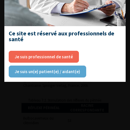
Ce site est réservé aux professionnels de
santé
Je suis professionnel de santé
Je suis un(e) patient(e) / aidant(e)
D’après Collection de l’Académie Européenne de
Médecine de Réadaptation, Les fonctions
sphinctériennes par Gérard Amarenco et Alex
Chantraine. Springer-Verlag, France, 2006.
Tableau 7.2. Stimulation des réflexes du périnée.
RACINE
RÉFLEXE PÉRINÉAL
CORRESPONDANTE
Bulbocaverneux ou
S3
clitoridien