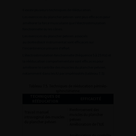
Il existe plusieurs techniques de rééducation.
Les exercices du plancher pelvien sont plus efficaces pour
améliorer la force musculaire que l’électrostimulation
fonctionnelle ou les cônes.
Les exercices du plancher pelvien associés
au
biofeedback
instrumental sont efficaces sur
l’incontinence urinaire d’effort.
L’électrostimulation fonctionnelle (fréquence 5 à 25 Hz) et
la rééducation comportementale sont efficaces pour
améliorer le contrôle des muscles du plancher pelvien,
notamment dans les IU par impériosités (tableau 7.5).
Tableau 7.5. Techniques de rééducation périnéo-
sphinctérienne.
TECHNIQUES DE
EFFICACITÉ
RÉÉDUCATION
Renforcement des
Travail manuel
muscles du plancher
intravaginal des muscles
pelvien
du plancher pelvien
Amélioration de l’IUE
Amélioration du contrôle