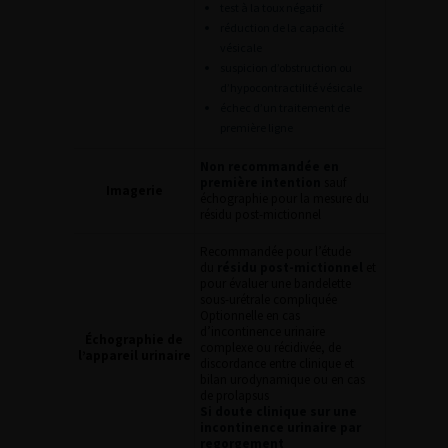
test à la toux négatif
réduction de la capacité
vésicale
suspicion d’obstruction ou
d’hypocontractilité vésicale
échec d’un traitement de
première ligne
Non recommandée en
première intention
sauf
Imagerie
échographie pour la mesure du
résidu post-mictionnel
Recommandée pour l’étude
du
résidu post-mictionnel
et
pour évaluer une bandelette
sous-urétrale compliquée
Optionnelle en cas
d’incontinence urinaire
Échographie de
complexe ou récidivée, de
l’appareil urinaire
discordance entre clinique et
bilan urodynamique ou en cas
de prolapsus
Si doute clinique sur une
incontinence urinaire par
regorgement