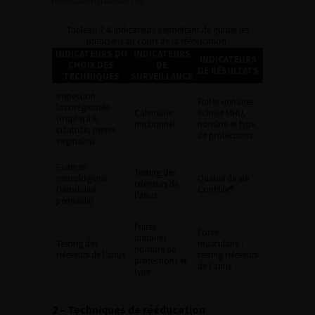
rééducation (tableau 7.4).
Tableau 7.4. Indicateurs permettant de guider les
praticiens au cours de la rééducation.
INDICATEURS DU
INDICATEURS
INDICATEURS
CHOIX DES
DE
DE RÉSULTATS
TECHNIQUES
SURVEILLANCE
Inspection
Fuites urinaires :
locorégionale
Calendrier
échelle MHU,
(trophicité,
mictionnel
nombre et type
cicatrice, pertes
de protections
vaginales)
Examen
Testing des
neurologique
Qualité de vie :
releveurs de
(sensibilité
Contilife®
l’anus
périnéale)
Fuites
Force
urinaires :
Testing des
musculaire :
nombre de
releveurs de l’anus
testing releveurs
protections et
de l’anus
type
2 – Techniques de rééducation