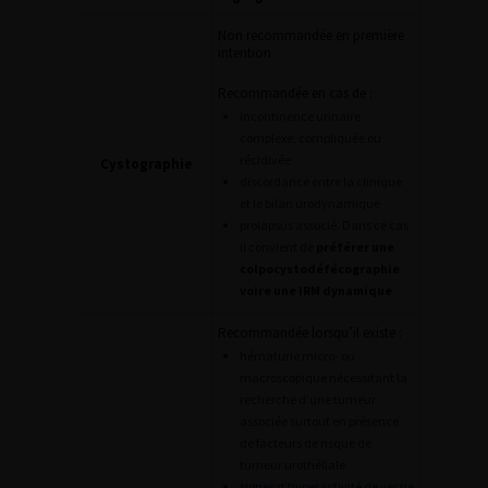
Non recommandée en première
intention
Recommandée en cas de :
incontinence urinaire
complexe, compliquée ou
récidivée
Cystographie
discordance entre la clinique
et le bilan urodynamique
prolapsus associé. Dans ce cas
il convient de
préférer une
colpocystodéfécographie
voire une IRM dynamique
Recommandée lorsqu’il existe :
hématurie micro- ou
macroscopique nécessitant la
recherche d’une tumeur
associée surtout en présence
de facteurs de risque de
tumeur urothéliale
signes d’hyperactivité de vessie