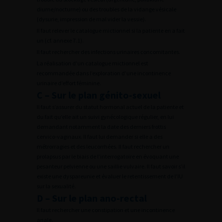
diurne/nocturne) ou des troubles de la vidange vésicale
(dysurie, impression de mal vider la vessie).
Il faut relever le catalogue mictionnel si la patiente en a fait
un (cf. annexe 7.1).
Il faut rechercher des infections urinaires concomitantes.
La réalisation d’un catalogue mictionnel est
recommandée dans l’exploration d’une incontinence
urinaire d’effort féminine.
C – Sur le plan génito-sexuel
Il faut s’assurer du statut hormonal actuel de la patiente et
du fait qu’elle ait un suivi gynécologique régulier, en lui
demandant notamment la date des derniers frottis
cervico-vaginaux. Il faut lui demander si elle a des
métrorragies et des leucorrhées. Il faut rechercher un
prolapsus par le biais de l’interrogatoire en évoquant une
pesanteur pelvienne ou une saillie vulvaire. Il faut savoir s’il
existe une dyspareunie et évaluer le retentissement de l’IU
sur la sexualité.
D – Sur le plan ano-rectal
Il faut rechercher une constipation et une incontinence
anale.