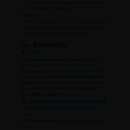
l’incontinence urinaire
mixte
: association des deux
types précédents d’incontinence.
Attention
Il ne faut pas confondre l’IU et une miction par regorgement
sur globe vésical chronique ou une fistule vésico-vaginale
(perte involontaire d’urine mais par le vagin).
III – ÉTIOLOGIES
A – IUE
Elle est
plus fréquente chez la femme
, notamment
ménopausée, aux antécédents de traumatismes
obstétricaux. Deux types de mécanismes peuvent en être
responsables, la
cervico-cystoptose/hypermobilité
urétrale
(HMU) résultant d’une perte de tonus des tissus
de soutien de l’urètre proximal ou tout simplement
par
insuffisance sphinctérienne
(IS).
B – IU par hyperactivité de vessie
Elle résulte de contractions vésicales anormales non
inhibées.
Les différentes étiologies sont résumées dans le tableau
7.1.