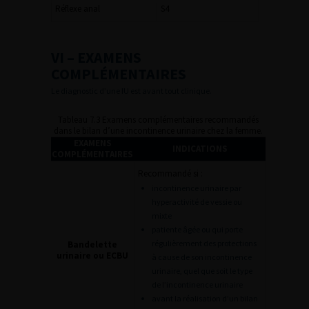
Réflexe anal
S4
VI – EXAMENS
COMPLÉMENTAIRES
Le diagnostic d’une IU est avant tout clinique.
Tableau 7.3 Examens complémentaires recommandés
dans le bilan d’une incontinence urinaire chez la femme.
EXAMENS
INDICATIONS
COMPLÉMENTAIRES
Recommandé si :
incontinence urinaire par
hyperactivité de vessie ou
mixte
patiente âgée ou qui porte
régulièrement des protections
Bandelette
urinaire ou ECBU
à cause de son incontinence
urinaire, quel que soit le type
de l’incontinence urinaire
avant la réalisation d’un bilan