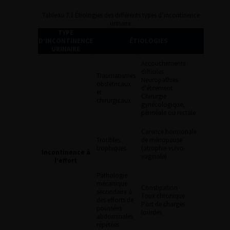
Tableau 7.1 Étiologies des différents types d’incontinence
urinaire.
TYPE
D’INCONTINENCE
ÉTIOLOGIES
URINAIRE
Accouchements
difficiles
Traumatismes
Neuropathies
obstétricaux
d’étirement
et
Chirurgie
chirurgicaux
gynécologique,
périnéale ou rectale
Carence hormonale
Troubles
de ménopause
trophiques
(atrophie vulvo-
Incontinence à
vaginale)
l’effort
Pathologie
mécanique
Constipation
secondaire à
Toux chronique
des efforts de
Port de charges
poussées
lourdes
abdominales
répétées