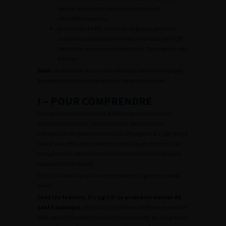
sacrée ou injection de toxine botulique A
intradétrusorienne ;
si contexte d’HBP, anticholinergiques possibles
associés au traitement médicamenteux de l’HBP
(attention au risque de rétention). Chirurgie en cas
d’échec.
Suivi
: évaluation et suivi des résultats dans le temps par
questionnaires de symptômes et de qualité de vie.
I – POUR COMPRENDRE
L’incontinence urinaire est définie comme une perte
involontaire d’urine, objectivement démontrable,
constituant un problème social ou d’hygiène. Il s’agit avant
tout d’une déficience, dont le handicap généré entraîne
une gêne variable selon les individus et les sociétés dans
lesquelles ils évoluent.
C’est un handicap qui concerne tous les âges et les deux
sexes.
Chez les femmes, il s’agit d’un problème majeur de
santé publique.
En France, 3 millions de femmes environ
sont concernées par l’incontinence urinaire, et une grande