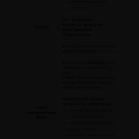
urodynamique ou d’une
cystoscopie
Non obligatoire
Permet de quantifier
Pad test
objectivement
l’incontinence
Non obligatoire si incontinence
urinaire d’effort pure
Avant toute chirurgie
d’une
incontinence urinaire d’effort
pure :
permet d’évaluer la qualité de la
vidange vésicale par mesure du
résidu post mictionnel
Incontinence urinaire
complexe ou compliquée :
Bilan
antécédents de chirurgie de
urodynamique
l’incontinence urinaire
(BUD)
association à des urgenturies
avec ou sans fuite
incontinence urinaire sévère