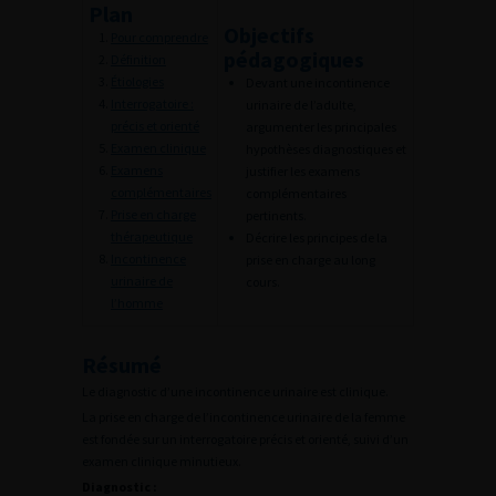
Plan
Objectifs
Pour comprendre
pédagogiques
Définition
Étiologies
Devant une incontinence
Interrogatoire :
urinaire de l’adulte,
précis et orienté
argumenter les principales
Examen clinique
hypothèses diagnostiques et
Examens
justifier les examens
complémentaires
complémentaires
Prise en charge
pertinents.
thérapeutique
Décrire les principes de la
Incontinence
prise en charge au long
urinaire de
cours.
l’homme
Résumé
Le diagnostic d’une incontinence urinaire est clinique.
La prise en charge de l’incontinence urinaire de la femme
est fondée sur un interrogatoire précis et orienté, suivi d’un
examen clinique minutieux.
Diagnostic :