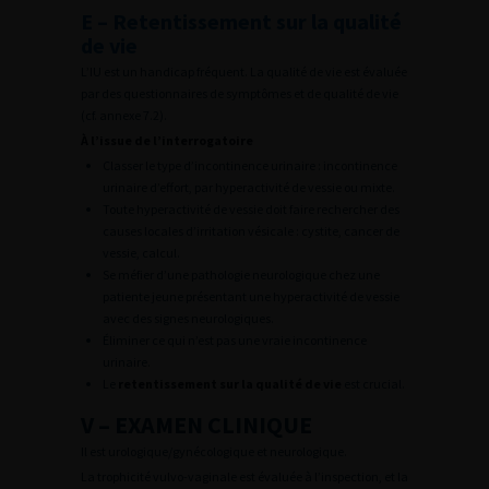
E – Retentissement sur la qualité
de vie
L’IU est un handicap fréquent. La qualité de vie est évaluée
par des questionnaires de symptômes et de qualité de vie
(cf. annexe 7.2).
À l’issue de l’interrogatoire
Classer le type d’incontinence urinaire : incontinence
urinaire d’effort, par hyperactivité de vessie ou mixte.
Toute hyperactivité de vessie doit faire rechercher des
causes locales d’irritation vésicale : cystite, cancer de
vessie, calcul.
Se méfier d’une pathologie neurologique chez une
patiente jeune présentant une hyperactivité de vessie
avec des signes neurologiques.
Éliminer ce qui n’est pas une vraie incontinence
urinaire.
Le
retentissement sur la qualité de vie
est crucial.
V – EXAMEN CLINIQUE
Il est urologique/gynécologique et neurologique.
La trophicité vulvo-vaginale est évaluée à l’inspection, et la