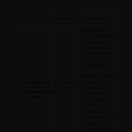
Neurologique
Malformatives
Exstrophie vésicale
Irritation vésicale :
cystite infectieuse
cystite radique
cystite chimique
tumeur vésicale
calcul
idiopathique
Obstacle sous-vésical
(= cervico-urétrale) :
Incontinence
Urologiques
par
sténose urétrale
hyperactivité de
compression
vessie
extrinsèque de
l’urètre
iatrogénie :
anticholinergiques
et opioïdes
(incontinence par