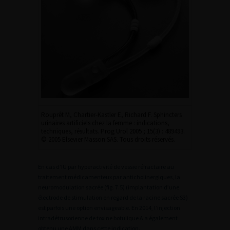
Rouprêt M, Chartier-Kastler E, Richard F. Sphincters
urinaires artificiels chez la femme : indications,
techniques, résultats. Prog Urol 2005 ; 15(3) : 489493.
© 2005 Elsevier Masson SAS. Tous droits réservés.
En cas d’IU par hyperactivité de vessie réfractaire au
traitement médicamenteux par anticholinergiques, la
neuromodulation sacrée (fig. 7.5) (implantation d’une
électrode de stimulation en regard de la racine sacrée S3)
est parfois une option envisageable. En 2014, l’injection
intradétrusorienne de toxine botulique A a également
obtenu une AMM dans cette indication.