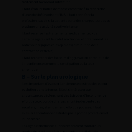
traitement hormonal substitutif.
Il faut établir l’indice de masse corporelle à la recherche
d’une obésité favorisant l’IUE. Il faut connaître la
profession, savoir si la patiente porte des charges lourdes ou
pratique une activité sportive intense.
Il faut recenser les traitements médicamenteux car
certains aggravent le statut mictionnel et notamment les
anticholinergiques et les opioïdes (diminution de la
contraction vésicale).
Il faut rechercher des facteurs d’aggravation chronique de
l’incontinence comme la constipation ou la toux
chronique.
B – Sur le plan urologique
Il est important d’évaluer l’ancienneté des troubles et leur
évolution dans le temps. Il faut s’intéresser aux
circonstances déclenchant des épisodes d’incontinence :
effort de toux, port de charges, montée/descente des
escaliers, rires, éternuement, effort de poussée. Il faut
évaluer l’abondance des fuites par le port de protections et
leur nombre.
Les signes fonctionnels urinaires peuvent traduire un
trouble du stockage vésical (urgenturie, pollakiurie