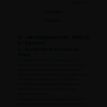
regorgement)
Neurologique
Psychogène
IV – INTERROGATOIRE : PRÉCIS
ET ORIENTÉ
A – Recherche de facteurs de
risque
Les antécédents médicaux, chirurgicaux, gynéco-
obstétricaux doivent être explorés lors de l’anamnèse, et
notamment le nombre de grossesses et d’enfants, les
circonstances d’accouchement (manuvres obstétricales,
épisiotomies), le poids des enfants à la naissance
(macrosomie), la rééducation périnéale dans le post-
partum, la chirurgie abdomino-pelvienne et une
pathologie neurologique.
Il faut également s’enquérir du statut hormonal de la
patiente, savoir si elle est ménopausée et si elle prend un