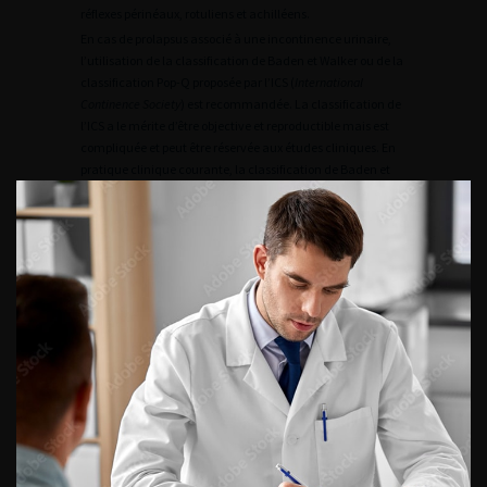
réflexes périnéaux, rotuliens et achilléens.
En cas de prolapsus associé à une incontinence urinaire,
l’utilisation de la classification de Baden et Walker ou de la
classification Pop-Q proposée par l’ICS (
International
Continence Society
) est recommandée. La classification de
l’ICS a le mérite d’être objective et reproductible mais est
compliquée et peut être réservée aux études cliniques. En
pratique clinique courante, la classification de Baden et
Walker est souvent suffisante. Elle classe les prolapsus en
quatre grades pathologiques :
grade 0 : position normale de l’étage étudié ;
grade 1 : descente de l’étage à mi-chemin entre sa
position normale et l’hymen ;
grade 2 : descente de l’étage jusqu’au niveau de
l’hymen ;
grade 3 : extériorisation de l’étage au-delà de l’hymen ;
grade 4 : extériorisation maximale ou éversion.
Fig. 7.1. Innervation périnéale et réflexes périnéaux.