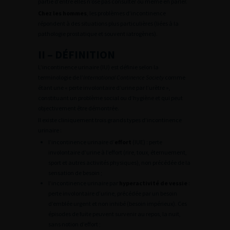
partie d’entre elles n’ose pas consulter ou même en parler.
Chez les hommes
, les problèmes d’incontinence
répondent à des situations plus particulières (liées à la
pathologie prostatique et souvent iatrogènes).
II – DÉFINITION
L’incontinence urinaire (IU) est définie selon la
terminologie de l’
International Continence Society
comme
étant une « perte involontaire d’urine par l’urètre »,
constituant un problème social ou d’hygiène et qui peut
objectivement être démontrée.
Il existe cliniquement trois grands types d’incontinence
urinaire :
l’incontinence urinaire d’
effort
(IUE) : perte
involontaire d’urine à l’effort (rire, toux, éternuement,
sport et autres activités physiques), non précédée de la
sensation de besoin ;
l’incontinence urinaire par
hyperactivité de vessie
:
perte involontaire d’urine, précédée par un besoin
d’emblée urgent et non inhibé (besoin impérieux). Ces
épisodes de fuite peuvent survenir au repos, la nuit,
sans notion d’effort ;