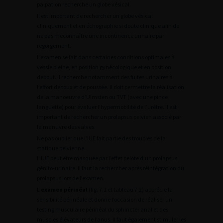
palpation recherche un globe vésical.
Il est important de rechercher un globe vésical
cliniquement et en échographie si doute clinique afin de
ne pas méconnaître une incontinence urinaire par
regorgement.
L’examen se fait dans certaines conditions optimales à
vessie pleine, en position gynécologique et en position
debout. Il recherche notamment des fuites urinaires à
l’effort de toux et de poussée. Il doit permettre la réalisation
de la manoeuvre d’Ulmsten ou TVT (avec une pince
languette) pour évaluer l’hypermobilité de l’urètre. Il est
important de rechercher un prolapsus pelvien associé par
la manuvre des valves.
Ne pas oublier que l’IUE fait partie des troubles de la
statique pelvienne.
L’IUE peut être masquée par l’effet pelote d’un prolapsus
génito-urinaire. Il faut la rechercher après réintégration du
prolapsus lors de l’examen.
L’
examen périnéal
(fig. 7.1 et tableau 7.2) apprécie la
sensibilité périnéale et donne l’occasion de réaliser un
testing musculaire périnéal du sphincter anal et des
muscles élévateurs de l’anus. Il faut également stimuler les