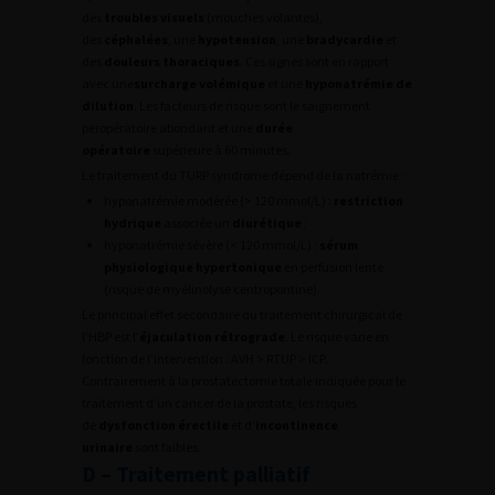
des
troubles visuels
(mouches volantes),
des
céphalées
, une
hypotension
, une
bradycardie
et
des
douleurs thoraciques
. Ces signes sont en rapport
avec une
surcharge volémique
et une
hyponatrémie de
dilution
. Les facteurs de risque sont le saignement
peropératoire abondant et une
durée
opératoire
supérieure à 60 minutes.
Le traitement du TURP syndrome dépend de la natrémie :
hyponatrémie modérée (> 120 mmol/L) :
restriction
hydrique
associée un
diurétique
;
hyponatrémie sévère (< 120 mmol/L) :
sérum
physiologique hypertonique
en perfusion lente
(risque de myélinolyse centropontine).
Le principal effet secondaire du traitement chirurgical de
l’HBP est l’
éjaculation rétrograde
. Le risque varie en
fonction de l’intervention : AVH > RTUP > ICP.
Contrairement à la prostatectomie totale indiquée pour le
traitement d’un cancer de la prostate, les risques
de
dysfonction érectile
et d’
incontinence
urinaire
sont faibles.
D – Traitement palliatif