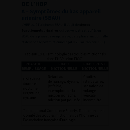
DE L’HBP
A – Symptômes du bas appareil
urinaire (SBAU)
L’HBP est à l’origine de SBAU. Il s’agit de
signes
fonctionnels urinaires
qui peuvent être stratifiés en
SBAU de la phase de remplissage, de la phase mictionnelle
et de la phase postmictionnelle (AFU 2014) (tableau 10.1).
Tableau 10.1. Terminologie des troubles mictionnels
dans l’HBP selon l’ICS*.
PHASE DE
PHASE
PHASE POST-
REMPLISSAGE
MICTIONNELLE
MICTIONNELLE
Retard au
Gouttes
Pollakiurie
démarrage, dysurie,
retardataires,
diurne et
jet faible,
sensation de
nocturne,
interruption de la
vidange
urgenturie,
miction jet haché,
vésicale
nycturie
miction par poussée
incomplète
* International Continence Society. Traduction par le
Comité des troubles mictionnels de l’homme de
l’Association française d’urologie.