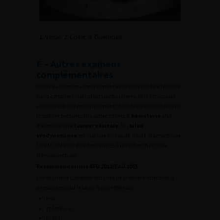
1. Vessie. 2. Collet. 3. Diverticule.
F – Autres examens
complémentaires
D’autres examens complémentaires peuvent être réalisés
dans certaines indications particulières. Une fibroscopie
vésicale est systématiquement réalisée en consultation si
le patient présente des antécédents d’
hématurie
afin
d’éliminer une
tumeur vésicale
. Un
bilan
urodynamique
est indiqué en cas de doute diagnostique.
Une UCRM peut être demandée à la recherche d’une
sténose urétrale.
Recommandations AFU 2012/EAU 2015
Les examens complémentaires de première intention à
demander pour le bilan d’une HBP sont :
PSA ;
créatinine ;
ECBU ;