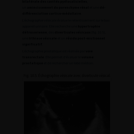
bilatérale des cavités pyélocalicielles
,
un
amincissement du parenchyme rénal
et une
dé-
différenciation cortico-médullaire
.
L’échographie vésicale évalue le retentissement sur le bas
appareil urinaire. Elle recherche une
hypertrophie
détrusorienne
, des
diverticules vésicaux
(fig. 10.5),
une
lithiase vésicale
et un
résidu post-mictionnel
significatif
.
L’échographie prostatique est réalisée par
voie
transrectale
. Elle permet d’évaluer le
volume
prostatique
et de rechercher un lobe médian.
Fig. 10.5. Échographie vésicale avec diverticule vésical.