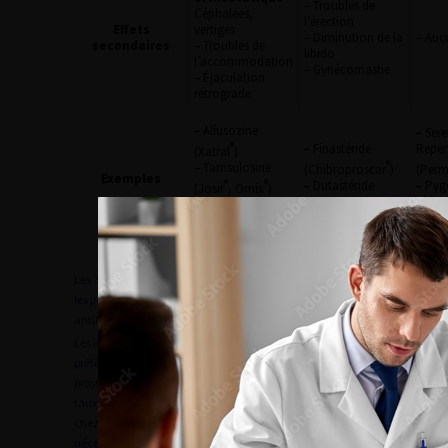
– Troubles de
Céphalées,
l’érection
Effets
vertiges
– Diminution de la
– Auc
secondaires
– Troubles de
libido
l’accommodation
– Gynécomastie
– Éjaculation
rétrograde
– Alfusozine
– Ser
®
– Finastéride
Repe
(Xatral
)
®
– Tamsulosine
(Chibroproscar
)
(Perm
Exemples
®
®
– Dutastéride
– Py
(Josir
, Omix
)
Afric
®
– Silodosine
(Avodart
)
®
(Tade
(Urorec
)
Les ?-bloquants doivent être prescrits avec précaution chez
les patients âgés, coronariens, et en cas de traitement
antihypertenseur associé.
Les inhibiteurs de la 5?-réductase doivent être prescrits
préférentiellement chez les patients présentant une
prostate > 40 g. Ils ont pour conséquence de diminuer le
taux de PSA de 50 %. Le dépistage du cancer de la prostate
chez les patients traités par inhibiteurs de la 5?-réductase
nécessite de
multiplier par 2 le taux de PSA
.