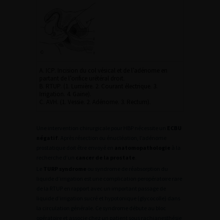
A. ICP. Incision du col vésical et de l’adénome en
partant de l’orifice urétéral droit.
B. RTUP. (1. Lumière. 2. Courant électrique. 3.
Irrigation. 4. Gaine).
C. AVH. (1. Vessie. 2. Adénome. 3. Rectum).
Une intervention chirurgicale pour HBP nécessite un
ECBU
négatif
. Après résection ou énucléation, l’adénome
prostatique doit être envoyé en
anatomopathologie
à la
recherche d’un
cancer de la prostate
.
Le
TURP syndrome
ou syndrome de réabsorption du
liquide d’irrigation est une complication peropératoire rare
de la RTUP en rapport avec un important passage de
liquide d’irrigation sucré et hypotonique (glycocolle) dans
la circulation générale. Ce syndrome débute au bloc
opératoire et associe chez un patient sous rachianesthésie