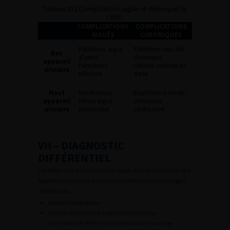
Tableau 10.2 Complications aiguës et chroniques de
l’HBP.
COMPLICATIONS
COMPLICATIONS
AIGUËS
CHRONIQUES
Rétention aiguë
Rétention vésicale
Bas
d’urine
chronique
appareil
Hématurie
Lithiase vésicale de
urinaire
Infection
stase
Haut
Insuffisance
Insuffisance rénale
appareil
rénale aiguë
chronique
urinaire
obstructive
obstructive
VII – DIAGNOSTIC
DIFFÉRENTIEL
Les SBAU sont des symptômes aspécifiques et peuvent être
également présents au cours de nombreuses pathologies
urologiques :
vessie neurologique ;
sténose de l’urètre d’origine infectieuse ou
traumatique (AVP ± fracture du bassin, sondage