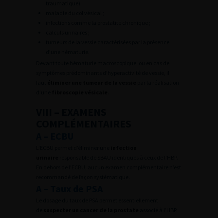
traumatique) ;
maladie du col vésical ;
infections comme la prostatite chronique ;
calculs urinaires ;
tumeurs de la vessie caractérisées par la présence
d’une hématurie.
Devant toute hématurie macroscopique, ou en cas de
symptômes prédominants d’hyperactivité de vessie, il
faut
éliminer une tumeur de la vessie
par la réalisation
d’une
fibroscopie vésicale
.
VIII – EXAMENS
COMPLÉMENTAIRES
A – ECBU
L’ECBU permet d’éliminer une
infection
urinaire
responsable de SBAU identiques à ceux de l’HBP.
En dehors de l’ECBU, aucun examen complémentaire n’est
recommandé de façon systématique.
A – Taux de PSA
Le dosage du taux de PSA permet essentiellement
de
suspecter un cancer de la prostate
associé à l’HBP.