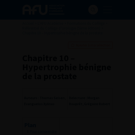
Accueil
>
L’AFU Académie
>
Formations du Collège
>
Référentiel du Collège d’Urologie (5ème édition)
>
Chapitre 10 – Hypertrophie bénigne de la prostate
Ajouter à ma sélection
Chapitre 10 –
Hypertrophie bénigne
de la prostate
Auteurs : Thomas Seisen,
Relecture : Morgan
Evanguelos Xylinas
Rouprêt, Grégoire Robert
Plan
Pour comprendre