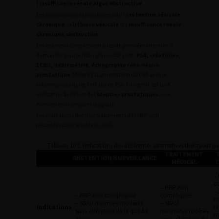
l’
insuffisance rénale aiguë obstructive
.
Les complications chroniques sont la
rétention vésicale
chronique
, la
lithiase vésicale
et l’
insuffisance rénale
chronique obstructive
.
Les examens complémentaires de première intention à
demander pour le bilan d’une HBP sont :
PSA, créatinine,
ECBU, débitmétrie, échographie réno-vésico-
prostatique
. Malgré l’augmentation du PSA avec le
volume prostatique, un taux de PSA > 4 ng/mL est une
indication à réaliser des
biopsies prostatiques
avec
examen anatomopathologique.
Les indications des trois traitements de l’HBP sont
résumées dans le tableau 10.6.
Tableau 10.6. Indications des différentes alternatives thérapeutiqu
TRAITEMENT
ABSTENTION/SURVEILLANCE
MÉDICAL
–
c
– HBP non
–
– HBP non compliquée
compliquée
m
– SBAU minimes/modérés
– SBAU
Indications
ré
sans altération de la qualité
minimes/modérés
t
de vie
avec altération de