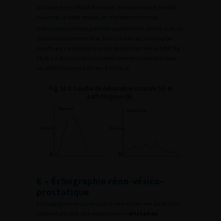
au cours de la débitmétrie sont : le volume uriné, le débit
maximal, le débit moyen, et le temps mictionnel.
Une courbe normale présente une forme en cloche avec un
débit maximal entre 20 et 30 mL/s alors qu’une courbe
aplatie est caractéristique de l’obstruction liée à l’HBP (fig.
10.4). La dysurie est considérée comme importante pour
un débit maximal inférieur à 10 mL/s.
Fig. 10.4. Courbe de débitmétrie normale (A) et
pathologique (B).
E – Échographie réno-vésico-
prostatique
L’échographie rénale évalue le retentissement sur le haut
appareil urinaire. Elle recherche une
dilatation