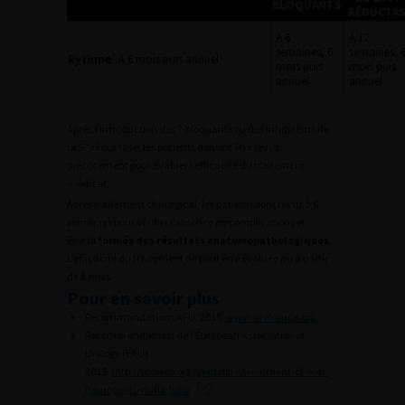
BLOQUANTS
RÉDUCTA
À 6
À 12
semaines, 6
semaines, 
Rythme
À 6 mois puis annuel
mois puis
mois puis
annuel
annuel
Après l’introduction des ?-bloquants ou des inhibiteurs de
la 5?-réductase, les patients doivent être revus
précocement pour évaluer l’efficacité du traitement
médical.
Après traitement chirurgical, les patients sont revus à 6
semaines pour vérifier l’absence de complications et
être
informés des résultats anatomopathologiques
.
L’efficacité du traitement ne peut être évaluée qu’à partir
de 3 mois.
Pour en savoir plus
Recommandations AFU. 2015.
www.urofrance.org
Recommandations de l’European Association of
Urology (EAU)
2015.
http://uroweb.org/guideline/treatment-of-non-
neurogenic-male-luts/