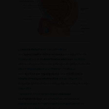
La
vessie de lutte
est caractérisée par
une
hypertrophie détrusorienne
puis l’apparition de
trabéculations et de
diverticules vésicaux
. Au stade
ultime, lorsque la vessie est distendue et non fonctionnelle,
elle est responsable d’une rétention chronique
avec
miction par regorgement
. Une
insuffisance
rénale chronique obstructive
liée au reflux et à la
dilatation bilatérale des cavités pyélocalicielles peut alors
apparaître.
Cependant, il n’existe pas de
parallélisme
anatomoclinique
: les symptômes urinaires et le
retentissement de l’HBP ne sont pas proportionnels au
volume de l’adénome prostatique.