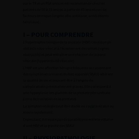
par le TR et un PSA annuel est recommandé chez les
patients de 50 à 75 ans ou à partir de 45 ans en cas de
facteurs de risque (origine afro-antillaise, antécédents
familiaux).
I – POUR COMPRENDRE
L’hypertrophie bénigne de la prostate (HBP) constitue un
obstacle sous-vésical à l’écoulement des urines (signes
obstructifs) et peut entraîner une réaction de la paroi
vésicale (hyperactivité vésicale).
L’HBP est une affection bénigne fréquente occasionnant
des symptômes urinaires du bas appareil (SBAU) altérant
la qualité de vie et pouvant être à l’origine de
complications potentiellement graves. Elle correspond à
une hyperplasie des glandes de la prostate péri-urétrale
(zone de transition de la prostate).
La symptomatologie peut être stable ou s’aggraver plus ou
moins rapidement.
Cependant, il n’existe pas de parallélisme entre le volume
d’une HBP et la gravité des SBAU.
II – PHYSIOPATHOLOGIE