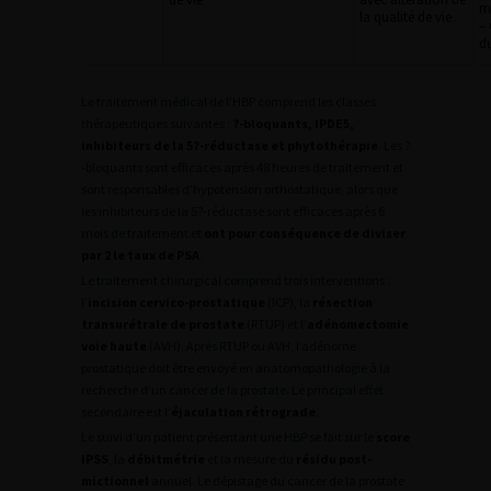
m
la qualité de vie
–
du
Le traitement médical de l’HBP comprend les classes
thérapeutiques suivantes :
?-bloquants, IPDE5,
inhibiteurs de la 5?-réductase et phytothérapie
. Les ?
-bloquants sont efficaces après 48 heures de traitement et
sont responsables d’hypotension orthostatique, alors que
les inhibiteurs de la 5?-réductase sont efficaces après 6
mois de traitement et
ont pour conséquence de diviser
par 2 le taux de PSA
.
Le traitement chirurgical comprend trois interventions :
l’
incision cervico-prostatique
(ICP), la
résection
transurétrale de prostate
(RTUP) et l’
adénomectomie
voie haute
(AVH). Après RTUP ou AVH, l’adénome
prostatique doit être envoyé en anatomopathologie à la
recherche d’un cancer de la prostate. Le principal effet
secondaire est l’
éjaculation rétrograde
.
Le suivi d’un patient présentant une HBP se fait sur le
score
IPSS
, la
débitmétrie
et la mesure du
résidu post-
mictionnel
annuel. Le dépistage du cancer de la prostate