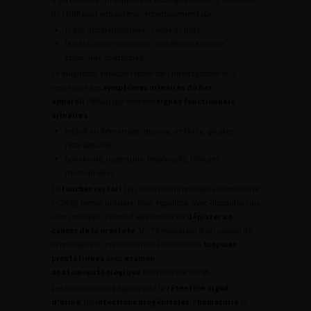
de l’HBP peut entraîner un retentissement sur :
le bas appareil urinaire : vessie de lutte ;
le haut appareil urinaire : insuffisance rénale
chronique obstructive.
Le diagnostic clinique repose sur l’interrogatoire et la
recherche des
symptômes urinaires du bas
appareil
(SBAU) qui sont des
signes fonctionnels
urinaires
:
retard au démarrage, dysurie, jet faible, gouttes
retardataires ;
pollakiurie, urgenturie, impériosité, brûlures
mictionnelles.
Le
toucher rectal
(TR) retrouve une prostate volumineuse
(> 20 g), ferme, indolore, lisse, régulière, avec disparition du
sillon médian. Il permet également de
dépister un
cancer de la prostate
. Un TR évocateur d’un cancer de
la prostate est une indication à réaliser des
biopsies
prostatiques
avec
examen
anatomopathologique
quel que soit le PSA.
Les complications aiguës sont la
rétention aiguë
d’urine
, les
infections urogénitales
, l’
hématurie
et