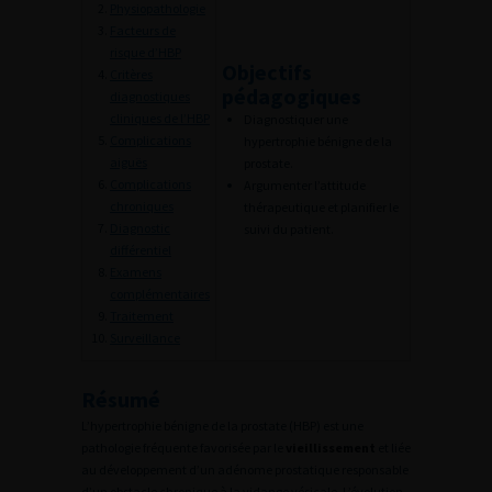
Physiopathologie
Facteurs de
risque d’HBP
Objectifs
Critères
pédagogiques
diagnostiques
cliniques de l’HBP
Diagnostiquer une
Complications
hypertrophie bénigne de la
aiguës
prostate.
Complications
Argumenter l’attitude
chroniques
thérapeutique et planifier le
Diagnostic
suivi du patient.
différentiel
Examens
complémentaires
Traitement
Surveillance
Résumé
L’hypertrophie bénigne de la prostate (HBP) est une
pathologie fréquente favorisée par le
vieillissement
et liée
au développement d’un adénome prostatique responsable
d’un obstacle chronique à la vidange vésicale. L’évolution