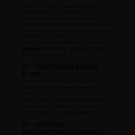
L’évolution d’un adénome prostatique ne se fait pas
systématiquement vers l’apparition de complications.
L’HBP peut être latente et responsable uniquement d’une
gêne fonctionnelle. L’HBP ne dégénère jamais en cancer de
la prostate mais ces deux pathologies sont favorisées par le
vieillissement, et surviennent sur le même terrain. Le
cancer de la prostate, développé à partir de la
zone
périphérique
de la prostate, est donc souvent recherché
lors du diagnostic d’une HBP.
III – FACTEURS DE RISQUE
D’HBP
L’HBP est
multifactorielle
. Les deux principaux facteurs
de risque de l’HBP sont l’âge et le statut hormonal du
patient.
Certains facteurs de progression de l’HBP (apparition de
signes cliniques) ont été identifiés, et notamment l’âge, le
taux de PSA sérique et le volume de la prostate.
IV – CRITÈRES
DIAGNOSTIQUES CLINIQUES