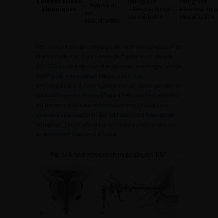
Complications
rétrograde
rétrograde
– Sténose du
chroniques
– Sténose du col
– Sténose du c
col
vésical/urètre
vésical/urètre
vésical/urètre
NB : autre alternative chirurgicale : la photovaporisation de
l’HBP à l’aide d’un laser Greenlight® ou la résection laser
(HOLEP) qui sont en cours d’évaluation (avantages : pas de
TURP syndrome et faisabilité sans arrêt des
anticoagulants). À noter également l’utilisation possible de
la radiofréquence (Prostiva®) dont l’efficacité est entre les
traitements médicaux et les traitements chirurgicaux
ablatifs. L’avantage principal est l’absence d’éjaculation
rétrograde, l’inconvénient la nécessité de refaire souvent
un traitement (tous les 3 à 5 ans).
Fig. 10.6. Interventions chirurgicales de l’HBP.