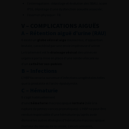
l’interrogatoire : dépistage et évolution des SBAU, score
IPSS, dépistage d’une dysfonction sexuelle associée ;
l’examen physique : TR.
V – COMPLICATIONS AIGUËS
A – Rétention aiguë d’urine (RAU)
Il existe un
globe vésical aigu
douloureux, d’apparition
brutale, caractérisé par une envie impérieuse d’uriner.
Le traitement est le
drainage vésical
des urines en
urgence par la mise en place d’une sonde vésicale ou
d’un
cathéter sus-pubien
.
B – Infections
L’HBP favorise la survenue d’infections urogénitales telles
que la prostatite et l’orchi-épididymite.
C – Hématurie
Il s’agit habituellement
d’une
hématurie
macroscopique
initiale
(liée à la
rupture de petites varices prostatiques). L’HBP ne peut être
rendue responsable d’une hématurie qu’après avoir
éliminé les autres étiologies d’hématurie macroscopique
(tumeur du rein ou de la vessie, calculs urinaires,