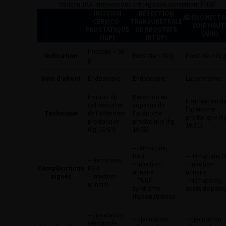
Tableau 10.4. Interventions chirurgicales concernant l’HBP.
INCISION
RÉSECTION
ADÉNOMECTO
CERVICO-
TRANSURÉTRALE
VOIE HAUT
PROSTATIQUE
DE PROSTATE
(AVH)
(ICP)
(RTUP)
Prostate < 30
Indication
Prostate < 80 g
Prostate > 80 
g
Voie d’abord
Endoscopie
Endoscopie
Laparotomie
Incision du
Résection en
Énucléation d
col vésical et
copeaux de
l’adénome
Technique
de l’adénome
l’adénome
prostatique (fig
prostatique
prostatique (fig.
10.6C)
(fig. 10.6A)
10.6B)
– Hématurie,
RAU
– Hématurie, 
– Hématurie,
– Infection
– Infection
Complications
RAU
urinaire
urinaire
aiguës
– Infection
– TURP
– Hématome,
urinaire
syndrome
abcès de paroi
(hyponatrémie)
– Éjaculation
– Éjaculation
– Éjaculation
rétrograde