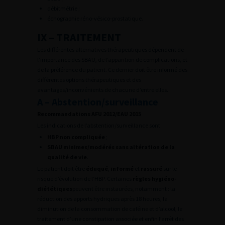
débitmétrie ;
échographie réno-vésico-prostatique.
IX – TRAITEMENT
Les différentes alternatives thérapeutiques dépendent de
l’importance des SBAU, de l’apparition de complications, et
de la préférence du patient. Ce dernier doit être informé des
différentes options thérapeutiques et des
avantages/inconvénients de chacune d’entre elles.
A – Abstention/surveillance
Recommandations AFU 2012/EAU 2015
Les indications de l’abstention/surveillance sont :
HBP non compliquée
;
SBAU minimes/modérés sans altération de la
qualité de vie
.
Le patient doit être
éduqué
,
informé
et
rassuré
sur le
risque d’évolution de l’HBP. Certaines
règles hygiéno-
diététiques
peuvent être instaurées, notamment : la
réduction des apports hydriques après 18 heures, la
diminution de la consommation de caféine et d’alcool, le
traitement d’une constipation associée et enfin l’arrêt des