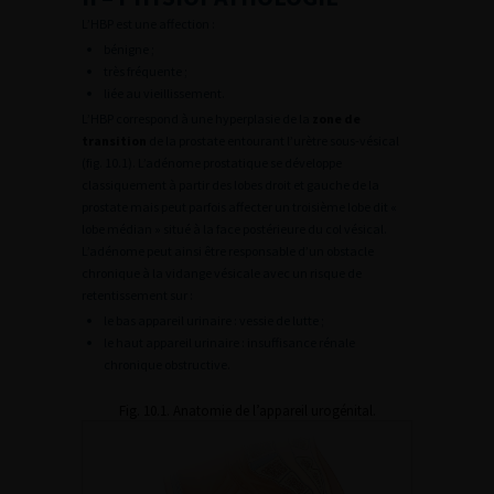
L’HBP est une affection :
bénigne ;
très fréquente ;
liée au vieillissement.
L’HBP correspond à une hyperplasie de la
zone de
transition
de la prostate entourant l’urètre sous-vésical
(fig. 10.1). L’adénome prostatique se développe
classiquement à partir des lobes droit et gauche de la
prostate mais peut parfois affecter un troisième lobe dit «
lobe médian » situé à la face postérieure du col vésical.
L’adénome peut ainsi être responsable d’un obstacle
chronique à la vidange vésicale avec un risque de
retentissement sur :
le bas appareil urinaire : vessie de lutte ;
le haut appareil urinaire : insuffisance rénale
chronique obstructive.
Fig. 10.1. Anatomie de l’appareil urogénital.