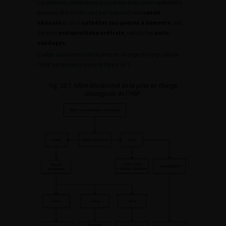
Les patients présentant une contre-indication opératoire
peuvent être traités soit par la pose d’une
sonde
vésicale
ou d’un
cathéter sus-pubien à demeure
, soit
par une
endoprothèse urétrale
, soit par les
auto-
sondages
.
L’arbre décisionnel de la prise en charge chirurgicale de
l’HBP est présenté dans la figure 10.7.
Fig. 10.7. Arbre décisionnel de la prise en charge
chirurgicale de l’HBP.