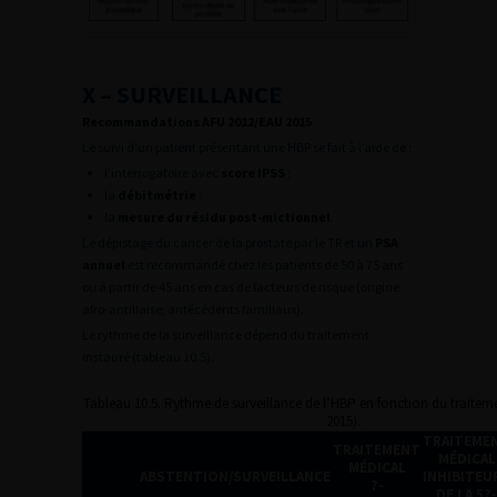
X – SURVEILLANCE
Recommandations AFU 2012/EAU 2015
Le suivi d’un patient présentant une HBP se fait à l’aide de :
l’interrogatoire avec
score IPSS
;
la
débitmétrie
;
la
mesure du résidu post-mictionnel
.
Le dépistage du cancer de la prostate par le TR et un
PSA
annuel
est recommandé chez les patients de 50 à 75 ans
ou à partir de 45 ans en cas de facteurs de risque (origine
afro-antillaise, antécédents familiaux).
Le rythme de la surveillance dépend du traitement
instauré (tableau 10.5).
Tableau 10.5. Rythme de surveillance de l’HBP en fonction du traite
2015).
TRAITEME
TRAITEMENT
MÉDICAL
MÉDICAL
ABSTENTION/SURVEILLANCE
INHIBITEU
?-
DE LA 5?-