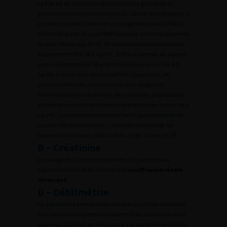
Le PSA est un marqueur spécifique de la glande de la
prostate mais certainement pas du cancer de la prostate. Il
est donc possible d’observer une augmentation du PSA au-
delà de 4 ng/mL en cas d’HBP associée. Schématiquement
on peut retenir que 10 mL de volume prostatique peuvent
augmenter le PSA de 1 ng/mL. À titre d’exemple un patient
avec une prostate de 50 grammes peut avoir un PSA à 5
ng/mL (calcul de la densité de PSA). Cependant, de
première intention, dans le cadre d’un diagnostic
individuel précoce du cancer de la prostate, on proposera
systématiquement des biopsies de prostate au-dessus de 4
ng/mL. Les autres facteurs favorisant l’augmentation du
taux de PSA sont multiples : l’infection (prostatite), les
biopsies prostatiques, l’éjaculation, l’âge, la race, le TR.
B – Créatinine
Le dosage de la créatinine permet d’évaluer le haut
appareil urinaire et de dépister une
insuffisance rénale
chronique
.
D – Débitmétrie
La débitmétrie permet d’objectiver et quantifier la dysurie.
Pour pouvoir interpréter une débitmétrie, un volume uriné
supérieur à 150 mL est nécessaire. Les paramètres étudiés