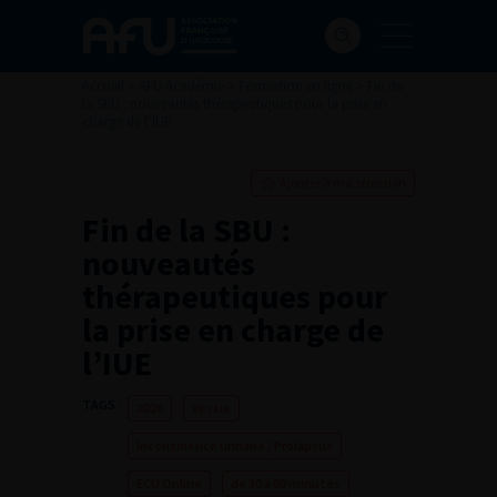
Accueil
>
AFU Académie
>
Formation en ligne
>
Fin de
la SBU : nouveautés thérapeutiques pour la prise en
charge de l’IUE
Ajouter à ma sélection
Fin de la SBU :
nouveautés
thérapeutiques pour
la prise en charge de
l’IUE
TAGS :
2026
Vessie
Incontinence urinaire / Prolapsus
ECU Online
de 30 à 60 minutes