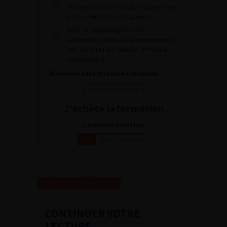
sélectionnées pour vous, aux webinaires et
à l’ensemble de l’AFU académie.
Avoir un tarif privilégié pour les
évènements de l’AFU avec notamment le
CFU, les JOUM, les JAMS, les JITTU et un
accès aux SUC.
Bienvenue dans la famille urologique
Je deviens membre
J'achète la formation
J'achète la formation
Ajouter au panier
20€
Revenir à la liste des vidéos
CONTINUER VOTRE
LECTURE