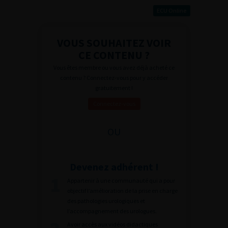
ECU Online
VOUS SOUHAITEZ VOIR
CE CONTENU ?
Vous êtes membre ou vous avez déjà acheté ce
contenu ? Connectez-vous pour y accéder
gratuitement !
Connectez-vous
OU
Devenez adhérent !
Appartenir à une communauté qui a pour
objectif l’amélioration de la prise en charge
des pathologies urologiques et
l’accompagnement des urologues.
Avoir accès aux vidéos didactiques