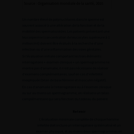
Source : Organisation mondiale de la santé, 2010.
Un nombre élevé de polynucléaires dans le sperme est
souvent associé à une altération de la fonction et de la
mobilité des spermatozoïdes. Les patients présentant une
leucospermie (concentration de leucocytes supérieure à 1
million/ml) doivent être évalués à la recherche d’une
infection ou d’une inflammation des voies génitales.
Si l’évaluation initiale comportant les trois éléments :
interrogatoire + examen clinique + un spermogramme ne
montre pas d’anomalie, il n’est pas nécessaire de réaliser
d’examens complémentaires, sauf en cas d’infertilité
inexpliquée (bilan de base féminin et masculin négatif).
En cas d’anomalie à l’interrogatoire ou à l’examen clinique
ou sur au moins un spermogramme, on réalisera un bilan
complémentaire qui sera fonction du tableau du patient.
Retenir
L’évaluation minimale complète de chaque homme
infertile doit inclure un interrogatoire systématisé et un
examen physique, et au moins deux spermogrammes en