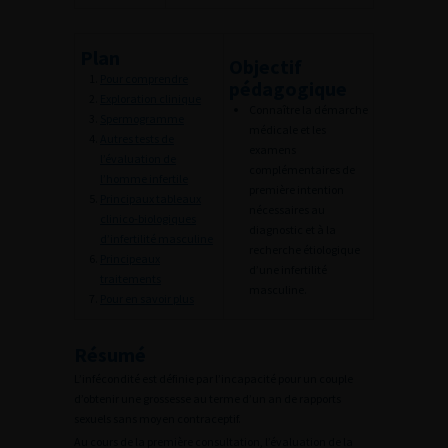
Plan
Objectif
Pour comprendre
pédagogique
Exploration clinique
Connaître la démarche
Spermogramme
médicale et les
Autres tests de
examens
l’évaluation de
complémentaires de
l’homme infertile
première intention
Principaux tableaux
nécessaires au
clinico-biologiques
diagnostic et à la
d’infertilité masculine
recherche étiologique
Principeaux
d’une infertilité
traitements
masculine.
Pour en savoir plus
Résumé
L’infécondité est définie par l’incapacité pour un couple
d’obtenir une grossesse au terme d’un an de rapports
sexuels sans moyen contraceptif.
Au cours de la première consultation, l’évaluation de la