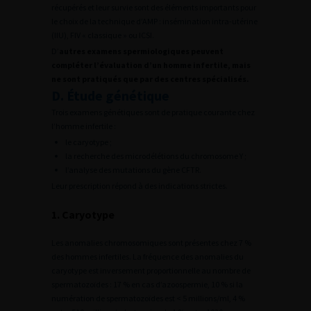
récupérés et leur survie sont des éléments importants pour
le choix de la technique d’AMP : insémination intra-utérine
(IIU), FIV « classique » ou ICSI.
D’
autres examens spermiologiques peuvent
compléter l’évaluation d’un homme infertile, mais
ne sont pratiqués que par des centres spécialisés.
D. Étude génétique
Trois examens génétiques sont de pratique courante chez
l’homme infertile :
le caryotype ;
la recherche des microdélétions du chromosome Y ;
l’analyse des mutations du gène CFTR.
Leur prescription répond à des indications strictes.
1. Caryotype
Les anomalies chromosomiques sont présentes chez 7 %
des hommes infertiles. La fréquence des anomalies du
caryotype est inversement proportionnelle au nombre de
spermatozoïdes : 17 % en cas d’azoospermie, 10 % si la
numération de spermatozoïdes est < 5 millions/ml, 4 %