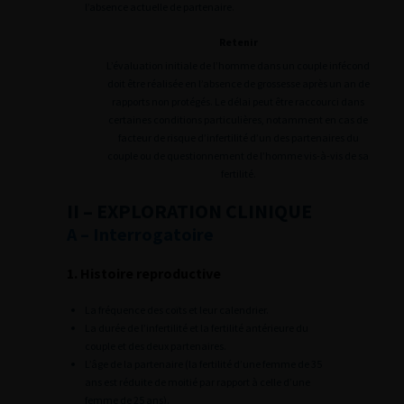
l’absence actuelle de partenaire.
Retenir
L’évaluation initiale de l’homme dans un couple infécond
doit être réalisée en l’absence de grossesse après un an de
rapports non protégés. Le délai peut être raccourci dans
certaines conditions particulières, notamment en cas de
facteur de risque d’infertilité d’un des partenaires du
couple ou de questionnement de l’homme vis-à-vis de sa
fertilité.
II – EXPLORATION CLINIQUE
A – Interrogatoire
1. Histoire reproductive
La fréquence des coïts et leur calendrier.
La durée de l’infertilité et la fertilité antérieure du
couple et des deux partenaires.
L’âge de la partenaire (la fertilité d’une femme de 35
ans est réduite de moitié par rapport à celle d’une
femme de 25 ans).