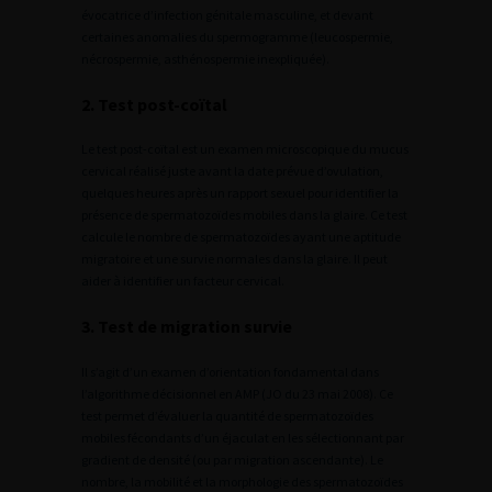
évocatrice d’infection génitale masculine, et devant
certaines anomalies du spermogramme (leucospermie,
nécrospermie, asthénospermie inexpliquée).
2. Test post-coïtal
Le test post-coïtal est un examen microscopique du mucus
cervical réalisé juste avant la date prévue d’ovulation,
quelques heures après un rapport sexuel pour identifier la
présence de spermatozoïdes mobiles dans la glaire. Ce test
calcule le nombre de spermatozoïdes ayant une aptitude
migratoire et une survie normales dans la glaire. Il peut
aider à identifier un facteur cervical.
3. Test de migration survie
Il s’agit d’un examen d’orientation fondamental dans
l’algorithme décisionnel en AMP (JO du 23 mai 2008). Ce
test permet d’évaluer la quantité de spermatozoïdes
mobiles fécondants d’un éjaculat en les sélectionnant par
gradient de densité (ou par migration ascendante). Le
nombre, la mobilité et la morphologie des spermatozoïdes