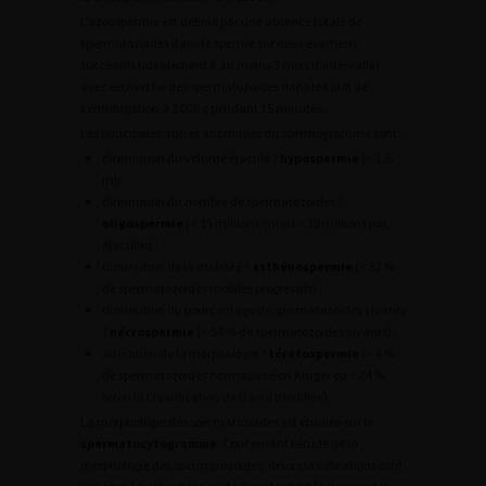
L’azoospermie est définie par une absence totale de
spermatozoïdes dans le sperme sur deux examens
successifs (idéalement à au moins 3 mois d’intervalle)
avec recherche des spermatozoïdes dans le culot de
centrifugation à 3 000 g pendant 15 minutes.
Les principales autres anomalies du spermogramme sont :
diminution du volume éjaculé ?
hypospermie
(< 1,5
ml) ;
diminution du nombre de spermatozoïdes ?
oligospermie
(< 15 millions/ml ou < 39 millions par
éjaculat) ;
diminution de la mobilité ?
asthénospermie
(< 32 %
de spermatozoïdes mobiles progressifs) ;
diminution du pourcentage de spermatozoïdes vivants
?
nécrospermie
(< 58 % de spermatozoïdes vivants) ;
altération de la morphologie ?
tératospermie
(< 4 %
de spermatozoïdes normaux selon Kruger ou < 24 %
selon la classification de David modifiée).
La morphologie des spermatozoïdes est étudiée sur le
spermatocytogramme
. Concernant l’étude de la
morphologie des spermatozoïdes, deux classifications sont