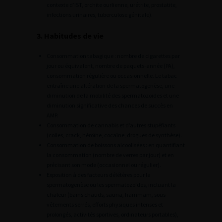
contexte d’IST, orchite ourlienne, urétrite, prostatite,
infections urinaires, tuberculose génitale).
3. Habitudes de vie
Consommation tabagique : nombre de cigarettes par
jour ou équivalent, nombre de paquets-année (PA),
consommation régulière ou occasionnelle. Le tabac
entraîne une altération de la spermatogenèse, une
diminution de la mobilité des spermatozoïdes et une
diminution significative des chances de succès en
AMP.
Consommation de cannabis et d’autres stupéfiants
(colles, crack, héroïne, cocaïne, drogues de synthèse).
Consommation de boissons alcoolisées : en quantifiant
la consommation (nombre de verres par jour) et en
précisant son mode (occasionnel ou régulier).
Exposition à des facteurs délétères pour la
spermatogenèse ou les spermatozoïdes, incluant la
chaleur (bains chauds, sauna, hammam, sous-
vêtements serrés, efforts physiques intenses et
prolongés, activités sportives, ordinateurs portables),