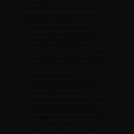
le caryotype ;
la recherche des microdélétions du chromosome Y.
Les principaux tableaux observés chez les hommes
consultant pour une infécondité sont :
l’
oligo-asthéno-tératospermies
(OATS) :
correspondant à près de 90 % des cas. Il faut
notamment rechercher une varicocèle, des
antécédents d’infection, de cryptorchidie,
consommation de tabac/cannabis/alcool, exposition à
des toxiques mais également une possible cause
génétique. Finalement 40 % demeurent idiopathiques
;
l’
azoospermie excrétoire
: d’origine obstructive, les
volumes testiculaires et la FSH sont normaux,
nécessité d’une échographie scrotale et prostatique :
ABCD (mutation ABCC7), infections ;
l’
azoospermie sécrétoire centrale
: FSH effondrée :
origine hypothalamo-hypophysaire : syndrome
Kallmann-De Morsier, tumeurs hypophysaires ;
l’
azoospermie sécrétoire périphérique
: volumes
testiculaires abaissés (parfois normaux) et FSH élevée
(parfois normale), origine testiculaire, nécessité d’un