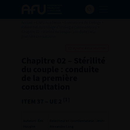
Accueil
>
L’AFU Académie
>
Formations du Collège
>
Référentiel du Collège d’Urologie (5ème édition)
>
Chapitre 02 – Stérilité du couple : conduite de la
première consultation
Ajouter à ma sélection
Chapitre 02 – Stérilité
du couple : conduite
de la première
consultation
[1]
ITEM 37 – UE 2
Auteurs : Éric
Relecteur et coordonnateur : Jean-
Huyghe
Alexandre Long