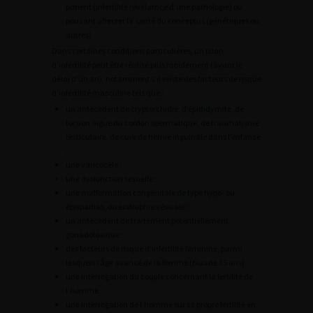
patient (infertilité révélatrice d’une pathologie) ou
pouvant affecter la santé du conceptus (génétiques ou
autres).
Dans certaines conditions particulières, un bilan
d’infertilité peut être réalisé plus rapidement (avant le
délai d’un an), notamment s’il existe des facteurs de risque
d’infertilité masculine tels que :
un antécédent de cryptorchidie, d’épididymite, de
torsion aiguë du cordon spermatique, de traumatisme
testiculaire, de cure de hernie inguinale dans l’enfance
;
une varicocèle ;
une dysfonction sexuelle ;
une malformation congénitale de type hypo- ou
épispadias, ou exstrophie vésicale ;
un antécédent de traitement potentiellement
gonadotoxique ;
des facteurs de risque d’infertilité féminine, parmi
lesquels l’âge avancé de la femme (plus de 35 ans) ;
une interrogation du couple concernant la fertilité de
l’homme ;
une interrogation de l’homme sur sa propre fertilité en