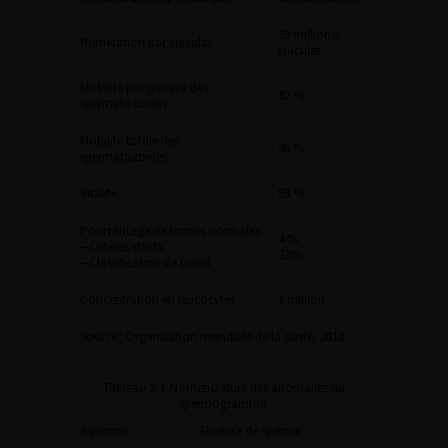
39 millions/
Numération par éjaculat
éjaculat
Mobilité progressive des
32 %
spermatozoïdes
Mobilité totale des
40 %
spermatozoïdes
Vitalité
58 %
Pourcentage de formes normales
4 %
– Critères stricts
23%
– Classification de David
Concentration en leucocytes
1 million
Source : Organisation mondiale de la santé, 2010.
Tableau 2.3. Nomenclature des anomalies du
spermogramme.
Aspermie
Absence de sperme