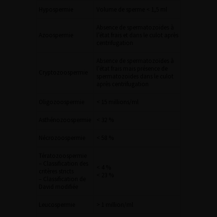
Hypospermie
Volume de sperme < 1,5 ml
Absence de spermatozoïdes à
Azoospermie
l’état frais et dans le culot après
centrifugation
Absence de spermatozoïdes à
l’état frais mais présence de
Cryptozoospermie
spermatozoïdes dans le culot
après centrifugation
Oligozoospermie
< 15 millions/ml
Asthénozoospermie
< 32 %
Nécrozoospermie
< 58 %
Tératozoospermie
– Classification des
< 4 %
critères stricts
< 23 %
– Classification de
David modifiée
Leucospermie
> 1 million/ml