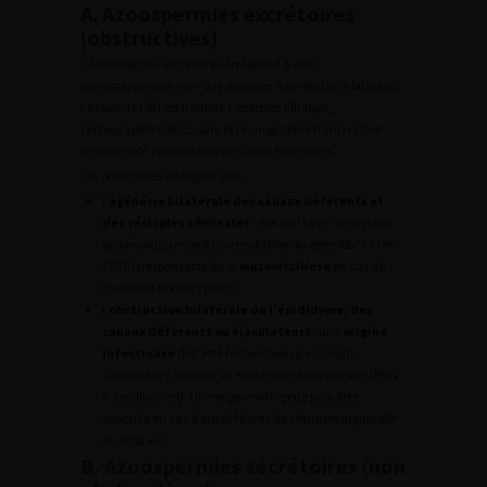
A. Azoospermies excrétoires
(obstructives)
L’azoospermie excrétoire correspond à une
spermatogenèse normale associée à un obstacle bilatéral.
Le taux de FSH est normal. L’examen clinique,
l’échographie testiculaire et l’échographie transrectale
recherchent l’obstruction des voies excrétrices.
Les principales étiologies sont :
l’
agénésie bilatérale des canaux déférents et
des vésicules séminales
: elle doit faire rechercher
systématiquement une mutation du gène ABCC7 (ex-
CFTR) (responsable de la
mucoviscidose
en cas de
mutation homozygote) ;
l’
obstruction bilatérale de l’épididyme, des
canaux déférents ou éjaculateurs
: une
origine
infectieuse
doit être recherchée (gonocoque,
Chlamydiae
), surtout s’il existe une leucospermie (PNN
> 1 million/ml). Une origine iatrogène peut être
évoquée en cas d’antécédents de chirurgie inguinale
ou scrotale.
B. Azoospermies sécrétoires (non