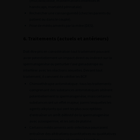
(mucoviscidose, malformations infantiles et
handicaps, mortalité périnatale).
Rechercher une consanguinité (chez les parents du
patient ou dans le couple).
Prise de médicaments par la mère (DES).
6. Traitements (actuels et antérieurs)
Doit être pris en considération tout traitement pouvant
avoir potentiellement un impact direct ou indirect sur la
spermatogenèse ou perturber l’axe gonadotrope ou
interférer avec les réactions sexuelles. Devant tout
traitement, il convient de vérifier les RCP.
Chimiothérapie antimitotique : tous les traitements
comprenant des substances antimitotiques altèrent
potentiellement la spermatogenèse, mais certaines
substances ont un effet majeur, parmi lesquelles les
agents alkylants qui sont les plus susceptibles
d’entraîner un arrêt définitif de la spermatogenèse
avec azoospermie, et les sels de platine.
Certains médicaments anti-infectieux pourraient
entraîner des altérations quantitatives ou qualitatives
de la spermatogenèse, réversibles à l’arrêt du