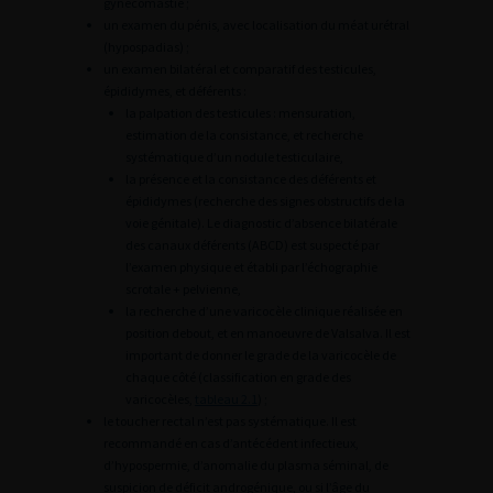
gynécomastie ;
un examen du pénis, avec localisation du méat urétral
(hypospadias) ;
un examen bilatéral et comparatif des testicules,
épididymes, et déférents :
la palpation des testicules : mensuration,
estimation de la consistance, et recherche
systématique d’un nodule testiculaire,
la présence et la consistance des déférents et
épididymes (recherche des signes obstructifs de la
voie génitale). Le diagnostic d’absence bilatérale
des canaux déférents (ABCD) est suspecté par
l’examen physique et établi par l’échographie
scrotale + pelvienne,
la recherche d’une varicocèle clinique réalisée en
position debout, et en manoeuvre de Valsalva. Il est
important de donner le grade de la varicocèle de
chaque côté (classification en grade des
varicocèles,
tableau 2.1
) ;
le toucher rectal n’est pas systématique. Il est
recommandé en cas d’antécédent infectieux,
d’hypospermie, d’anomalie du plasma séminal, de
suspicion de déficit androgénique, ou si l’âge du