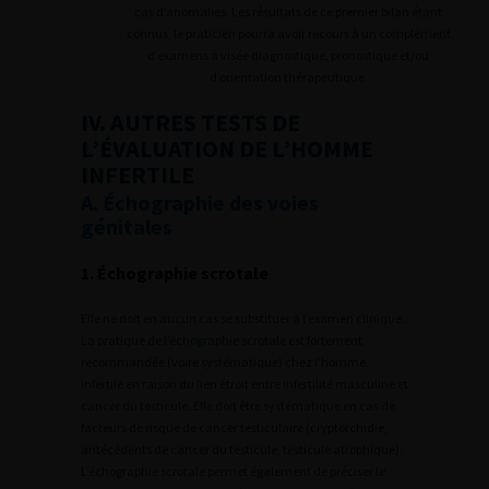
cas d’anomalies. Les résultats de ce premier bilan étant
connus, le praticien pourra avoir recours à un complément
d’examens à visée diagnostique, pronostique et/ou
d’orientation thérapeutique.
IV. AUTRES TESTS DE
L’ÉVALUATION DE L’HOMME
INFERTILE
A. Échographie des voies
génitales
1. Échographie scrotale
Elle ne doit en aucun cas se substituer à l’examen clinique.
La pratique de l’échographie scrotale est fortement
recommandée (voire systématique) chez l’homme
infertile en raison du lien étroit entre infertilité masculine et
cancer du testicule. Elle doit être systématique en cas de
facteurs de risque de cancer testiculaire (cryptorchidie,
antécédents de cancer du testicule, testicule atrophique).
L’échographie scrotale permet également de préciser le