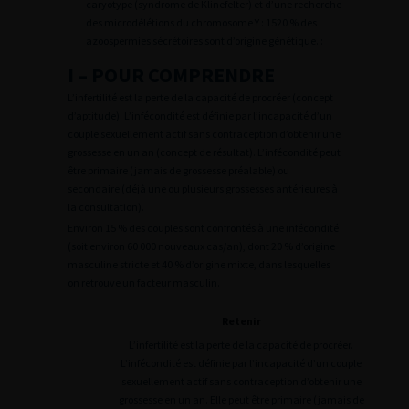
caryotype (syndrome de Klinefelter) et d’une recherche
des microdélétions du chromosome Y : 1520 % des
azoospermies sécrétoires sont d’origine génétique. :
I – POUR COMPRENDRE
L’infertilité est la perte de la capacité de procréer (concept
d’aptitude). L’infécondité est définie par l’incapacité d’un
couple sexuellement actif sans contraception d’obtenir une
grossesse en un an (concept de résultat). L’infécondité peut
être primaire (jamais de grossesse préalable) ou
secondaire (déjà une ou plusieurs grossesses antérieures à
la consultation).
Environ 15 % des couples sont confrontés à une infécondité
(soit environ 60 000 nouveaux cas/an), dont 20 % d’origine
masculine stricte et 40 % d’origine mixte, dans lesquelles
on retrouve un facteur masculin.
Retenir
L’infertilité est la perte de la capacité de procréer.
L’infécondité est définie par l’incapacité d’un couple
sexuellement actif sans contraception d’obtenir une
grossesse en un an. Elle peut être primaire (jamais de