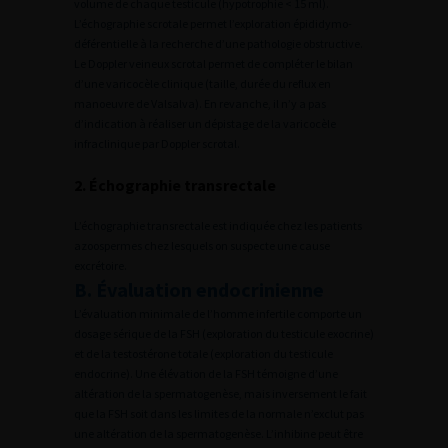
volume de chaque testicule (hypotrophie < 15 ml).
L’échographie scrotale permet l’exploration épididymo-
déférentielle à la recherche d’une pathologie obstructive.
Le Doppler veineux scrotal permet de compléter le bilan
d’une varicocèle clinique (taille, durée du reflux en
manoeuvre de Valsalva). En revanche, il n’y a pas
d’indication à réaliser un dépistage de la varicocèle
infraclinique par Doppler scrotal.
2. Échographie transrectale
L’échographie transrectale est indiquée chez les patients
azoospermes chez lesquels on suspecte une cause
excrétoire.
B. Évaluation endocrinienne
L’évaluation minimale de l’homme infertile comporte un
dosage sérique de la FSH (exploration du testicule exocrine)
et de la testostérone totale (exploration du testicule
endocrine). Une élévation de la FSH témoigne d’une
altération de la spermatogenèse, mais inversement le fait
que la FSH soit dans les limites de la normale n’exclut pas
une altération de la spermatogenèse. L’inhibine peut être