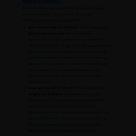
obstructives)
Elles sont définies par une atteinte de la production de
spermatozoïdes par les testicules. La suite des
investigations dépend du taux de FSH :
si le taux de FSH est effondré
, il faut suspecter un
déficit gonadotrope
lié à une atteinte
hypothalamique ou hypophysaire (azoospermie
sécrétoire centrale). Il s’agit d’une pathologie rare. Les
signes cliniques d’hypogonadisme sont au premier
plan et les patients consultent plus souvent pour un
retard de puberté ou des dysfonctions sexuelles que
pour infertilité. Les principales étiologies sont le
syndrome Kallmann-De Morsier ou les tumeurs
hypophysaires ;
si le taux de FSH est élevé
, il faut suspecter une
origine testiculaire
(azoospermie sécrétoire
périphérique). Il s’agit d’une pathologie fréquente
(environ 60 % des cas d’azoospermie). Il est
fondamental de rechercher tous les antécédents du
patient (notamment de cryptorchidie, d’orchite, de
cancer). L’examen doit rechercher une tumeur
testiculaire, une atrophie testiculaire, et une