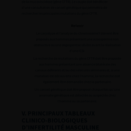
de la mucoviscidose (gène CFTR). Le couple doit bénéficier
d’une consultation de conseil génétique qui permettra de
rechercher les principales mutations du gène CFTR.
Retenir
Le caryotype et l’analyse du chromosome Y doivent être
proposés aux hommes présentant une azoospermie non
obstructive ou une oligospermie sévère avant la réalisation
d’une ICSI.
La recherche de mutations du gène CFTR doit être proposée
aux hommes présentant une absence bilatérale des
canaux déférents et/ou des vésicules séminales et, si une
mutation est découverte chez l’homme, la recherche doit
également être demandée chez la partenaire.
Un conseil génétique doit être proposé chaque fois qu’une
anomalie génétique est détectée ou suspectée chez
l’homme ou sa partenaire.
V. PRINCIPAUX TABLEAUX
CLINICO-BIOLOGIQUES
D’INFERTILITÉ MASCULINE