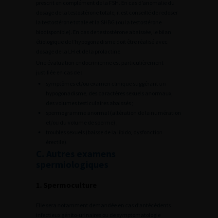
prescrit en complément de la FSH. En cas d’anomalie du
dosage de la testostérone totale, il est conseillé de redoser
la testostérone totale et la SHBG (ou la testostérone
biodisponible). En cas de testostérone abaissée, le bilan
étiologique de l’hypogonadisme doit être réalisé avec
dosage de la LH et de la prolactine.
Une évaluation endocrinienne est particulièrement
justifiée en cas de :
symptômes et/ou examen clinique suggérant un
hypogonadisme, des caractères sexuels anormaux,
des volumes testiculaires abaissés ;
spermogramme anormal (altération de la numération
et/ou du volume de sperme) ;
troubles sexuels (baisse de la libido, dysfonction
érectile).
C. Autres examens
spermiologiques
1. Spermoculture
Elle sera notamment demandée en cas d’antécédents
infectieux génito-urinaires ou de symptomatologie