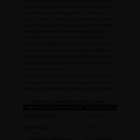
utilisées. La classification de David modifiée demeure la
plus utilisée en France. La classification de David modifiée
permet d’évaluer la présence ou non d’anomalies au
niveau de la tête, de la pièce intermédiaire et du flagelle du
spermatozoïde, les anomalies retrouvées pouvant refléter
un possible défaut ultrastructural susceptible d’avoir un
retentissement fonctionnel. Les recommandations
internationales préfèrent la classification de Kruger ou la
classification des critères stricts proposée par l’OMS qui est
essentiellement basée sur les anomalies de la tête du
spermatozoïde, et qui considère comme anormale toutes
les anomalies « borderline ».
Les normes de ces deux classifications étant différentes, il
est important de connaître la classification utilisée par le
laboratoire, qui doit être mentionnée sur le compte rendu.
Tableau 2.2. Normes OMS 2010 et anomalies.
PARAMÈTRES SPERMATIQUES
VALEURS SEUILS
Délai d’abstinence
3-5 jours
Volume éjaculé
? 1,5 mL
Concentration spermatique
15 millions/mL