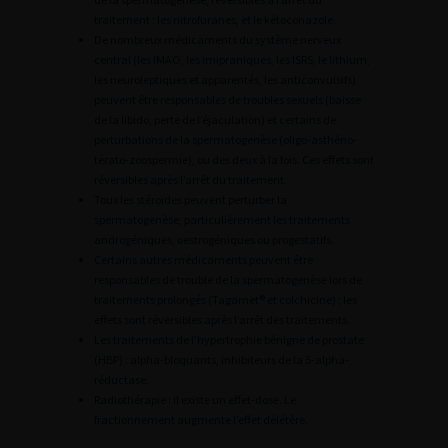
traitement : les nitrofuranes, et le kétoconazole.
De nombreux médicaments du système nerveux
central (les IMAO, les imipraniques, les ISRS, le lithium,
les neuroleptiques et apparentés, les anticonvulsifs)
peuvent être responsables de troubles sexuels (baisse
de la libido, perte de l’éjaculation) et certains de
perturbations de la spermatogenèse (oligo-asthéno-
térato-zoospermie), ou des deux à la fois. Ces effets sont
réversibles après l’arrêt du traitement.
Tous les stéroïdes peuvent perturber la
spermatogenèse, particulièrement les traitements
androgéniques, oestrogéniques ou progestatifs.
Certains autres médicaments peuvent être
responsables de trouble de la spermatogenèse lors de
traitements prolongés (Tagamet® et colchicine) ; les
effets sont réversibles après l’arrêt des traitements.
Les traitements de l’hypertrophie bénigne de prostate
(HBP) : alpha-bloquants, inhibiteurs de la 5-alpha-
réductase.
Radiothérapie : il existe un effet-dose. Le
fractionnement augmente l’effet délétère.