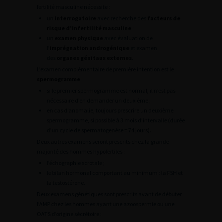
fertilité masculine nécessite :
un
interrogatoire
avec recherche des
facteurs de
risque d’infertilité masculine
;
un
examen physique
avec évaluation de
l’
imprégnation androgénique
et examen
des
organes génitaux externes
.
L’examen complémentaire de première intention est le
spermogramme
:
si le premier spermogramme est normal, il n’est pas
nécessaire d’en demander un deuxième ;
en cas d’anomalie, toujours prescrire un deuxième
spermogramme, si possible à 3 mois d’intervalle (durée
d’un cycle de spermatogenèse = 74 jours).
Deux autres examens seront prescrits chez la grande
majorité des hommes hypofertiles :
l’échographie scrotale ;
le bilan hormonal comportant au minimum : la FSH et
la testostérone.
Deux examens génétiques sont prescrits avant de débuter
l’AMP chez les hommes ayant une azoospermie ou une
OATS d’origine sécrétoire :