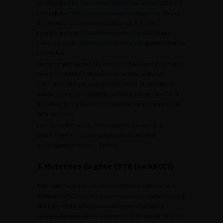
et AZFc (distale). Les microdélétions des régions AZFa et b
sont constamment associées à une azoospermie. En cas
de découverte d’une microdélétion de AZFa ou b,
l’extraction de spermatozoïdes testiculaires n’est pas
indiquée, car les chances de retrouver des spermatozoïdes
sont nulles.
La microdélétion de AZFc est la plus fréquente et la moins
sévère (possibilité d’oligospermie, et d’extraction de
spermatozoïdes par biopsie testiculaire). Si un homme
porteur d’une microdélétion souhaite réaliser une ICSI, il
doit être informé que la microdélétion sera transmise aux
enfants mâles.
Les microdélétions du chromosome Y doivent être
recherchées en cas d’azoospermie sécrétoire et
d’oligospermie sévère (< 5 M/ml).
3. Mutations du gène CFTR (ou ABCC7)
Tout homme ayant une absence bilatérale des canaux
déférents (ABCD) ou des symptômes de mucoviscidose doit
être informé de la forte association entre l’absence
vésiculo-déférentielle et la présence de mutation du gène