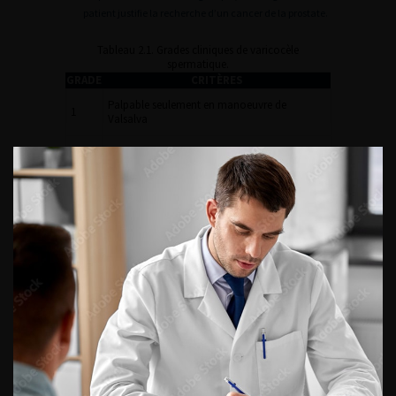
patient justifie la recherche d’un cancer de la prostate.
Tableau 2.1. Grades cliniques de varicocèle
spermatique.
GRADE
CRITÈRES
Palpable seulement en manoeuvre de
1
Valsalva
2
Palpable au repos, mais non visible
3
Visible et palpable au repos
III – SPERMOGRAMME
La réalisation d’un spermogramme est systématique chez
tout homme ayant un questionnement vis-à-vis de sa
fertilité. Le recueil par masturbation a lieu au laboratoire
(et non au domicile), après 2 à 5 jours d’abstinence
sexuelle. Le délai d’abstinence doit être fourni sur le rendu
d’examen, et à défaut, précisé par le praticien. Il est
également nécessaire d’interroger le patient quant à des
éventuelles difficultés lors du prélèvement.