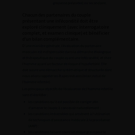
grossesse préalable) ou secondaire.
Chacun des partenaires du couple
présentant une infécondité doit être
exploré cliniquement (avec interrogatoire
complet, et examen clinique) et bénéficier
d’un bilan complémentaire.
D’une manière générale, l’évaluation du partenaire
masculin est indispensable dans la démarche étiologique
et thérapeutique du couple ayant une infécondité, et chez
l’homme ayant un facteur de risque d’hypofertilité. Elle
doit suivre une démarche systématique et structurée dont
nous allons rappeler les étapes initiales (bilan initial de
l’homme infertile).
Les principaux objectifs de l’évaluation de l’homme infertile
sont d’identifier :
les conditions qu’il est possible de corriger afin
d’amener le couple à concevoir naturellement ;
les conditions irréversibles qui amènent à l’utilisation
de techniques d’assistance médicale à la procréation
(AMP) ;
les conditions faisant courir un risque grave pour le