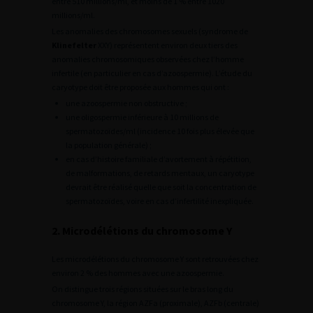
entre 510 millions/ml, et moins de 1 % entre 1020
millions/ml.
Les anomalies des chromosomes sexuels (syndrome de
Klinefelter
XXY) représentent environ deux tiers des
anomalies chromosomiques observées chez l’homme
infertile (en particulier en cas d’azoospermie). L’étude du
caryotype doit être proposée aux hommes qui ont :
une azoospermie non obstructive ;
une oligospermie inférieure à 10 millions de
spermatozoïdes/ml (incidence 10 fois plus élevée que
la population générale) ;
en cas d’histoire familiale d’avortement à répétition,
de malformations, de retards mentaux, un caryotype
devrait être réalisé quelle que soit la concentration de
spermatozoïdes, voire en cas d’infertilité inexpliquée.
2. Microdélétions du chromosome Y
Les microdélétions du chromosome Y sont retrouvées chez
environ 2 % des hommes avec une azoospermie.
On distingue trois régions situées sur le bras long du
chromosome Y, la région AZFa (proximale), AZFb (centrale)