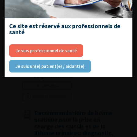
Lire l'article
Ajouter à ma sélection
Ce site est réservé aux professionnels de
santé
Recommandations de bonne
pratique pour la prise en
charge des calculs et de la
Je suis professionnel de santé
lithiase urinaires: diagnostic,
traitement, suivi et
Je suis un(e) patient(e) / aidant(e)
prévention secondaire –
Argumentaire
Lire l'article
Ajouter à ma sélection
Recommandations de bonne
pratique pour la prise en
charge des calculs et de la
lithiase urinaires: diagnostic,