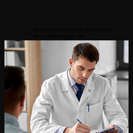
Lire l'article
Ajouter à ma sélection
Recommandations du comité
de cancérologie de
l’Association Française
d’Urologie – actualisation
2022-2024 : tumeurs
germinales du testicule
Lire l'article
Ajouter à ma sélection
Recommandations du comité
de cancérologie de
l’Association Française
d’Urologie – actualisation
2022-2024 : tumeurs
malignes du pénis