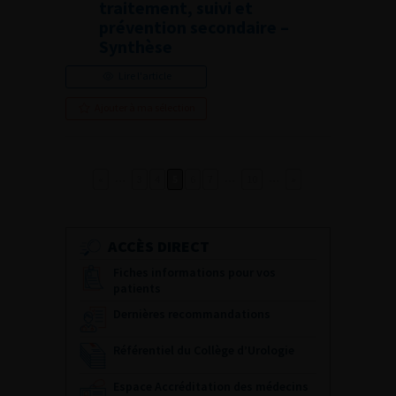
traitement, suivi et
prévention secondaire –
Synthèse
Lire l'article
Ajouter à ma sélection
…
…
…
«
3
4
5
6
7
10
»
ACCÈS DIRECT
Fiches informations pour vos
patients
Dernières recommandations
Référentiel du Collège d’Urologie
Espace Accréditation des médecins