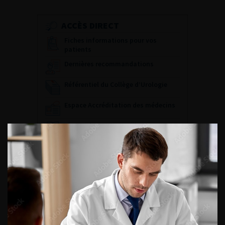
ACCÈS DIRECT
Fiches informations pour vos
patients
Dernières recommandations
Référentiel du Collège d’Urologie
Espace Accréditation des médecins
Livrets du CFEU pour l'interne
DATES À RETENIR