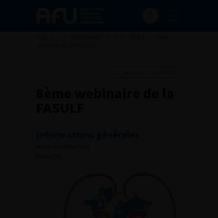
Accueil
>
Les événements de l'AFU
>
FASULF
>
8ème
webinaire de la FASULF
Ajouter à ma sélection
8ème webinaire de la
FASULF
Informations générales
Mardi 06 octobre 2026
Distanciel