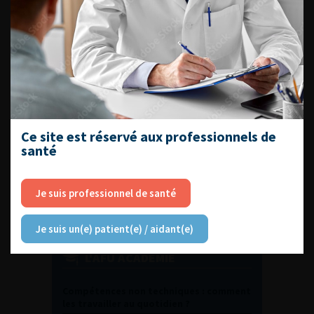
DU VENDREDI 4 AU SAMEDI 5
SEPTEMBRE 2026
Journée d’andrologie et de
médecine sexuelle 2026
Ce site est réservé aux professionnels de
ENQUÊTES DE PRATIQUES
santé
EN UROLOGIE
Je suis professionnel de santé
Je suis un(e) patient(e) / aidant(e)
L'AFU ACADÉMIE
Compétences non techniques : comment
les travailler au quotidien ?