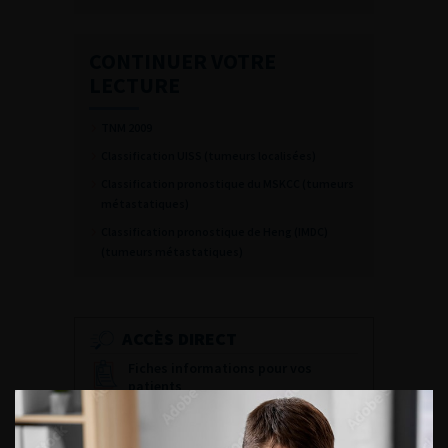
CONTINUER VOTRE
LECTURE
TNM 2009
Classification UISS (tumeurs localisées)
Classification pronostique du MSKCC (tumeurs
métastatiques)
Classification pronostique de Heng (IMDC)
(tumeurs métastatiques)
ACCÈS DIRECT
Fiches informations pour vos
patients
Dernières recommandations