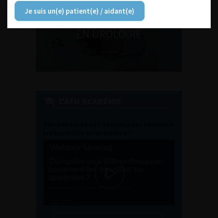
Je suis un(e) patient(e) / aidant(e)
ENQUÊTES DE PRATIQUES
EN UROLOGIE
L'AFU ACADÉMIE
Compétences non techniques : comment
les travailler au quotidien ?