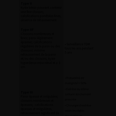
Type II
Kyste bénin pouvant contenir
une fine cloison;
calcifications pariétales fines,
absence de rehaussement.
Type IIF
Cloisons nombreuses et
fines; paroi légèrement
épaissie; calcifications
• Surveillance TDM
régulières de la paroi ou des
tous les ans pendant
cloisons; minime
5 ans
rehaussement de la paroi
et/ou des cloisons; kyste
hyperdense intra-rénal et ≥ 3
cm.
• Probabilité de
malignité ≈ 50%
• Exérèse du dôme
Type III
saillant strictement
Paroi épaisse et irrégulière;
proscrite
cloisons nombreuses et
épaisses; calcifications
• Chirurgie d’exérèse
épaisses et irrégulières,
selon les règles
rehaussement significatif de
oncologiques