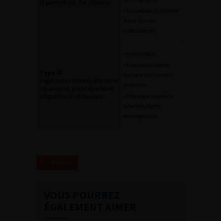
la paroi et/ou des cloisons.
• Surveillance possible
dans des cas
sélectionnés
• Kyste malin
• Exérèse du dôme
Type IV
saillant strictement
Végétations intra-kystiques se
proscrite
rehaussant; paroi épaisse et
irrégulière se rehaussant.
• Chirurgie d’exérèse
selon les règles
oncologiques
Retour
VOUS POURREZ
ÉGALEMENT AIMER