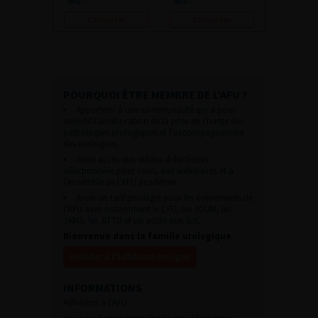
Consulter
Consulter
POURQUOI ÊTRE MEMBRE DE L’AFU ?
Appartenir à une communauté qui a pour
objectif l’amélioration de la prise en charge des
pathologies urologiques et l’accompagnement
des urologues.
Avoir accès aux vidéos didactiques
sélectionnées pour vous, aux webinaires et à
l’ensemble de l’AFU académie.
Avoir un tarif privilégié pour les évènements de
l’AFU avec notamment le CFU, les JOUM, les
JAMS, les JITTU et un accès aux SUC.
Bienvenue dans la famille urologique
Accéder à l’adhésion en ligne
INFORMATIONS
Adhésion à l’AFU :