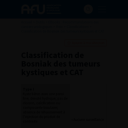
Accueil
>
Outils
>
EBooks : Recommandations des
cancers urologiques
>
Rein
>
Classifications
>
Classification de Bosniak des tumeurs kystiques et CAT
Ajouter à ma sélection
Classification de
Bosniak des tumeurs
kystiques et CAT
Type I
Kyste bénin avec une paroi
fine; densité hydrique; pas de
cloison, calcification ou
composante tissulaire;
absence de rehaussement à
l’injection du produit de
• Aucune surveillance
contraste