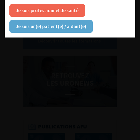
Je suis professionnel de santé
Je suis un(e) patient(e) / aidant(e)
Découvrir toutes les formations
RETROUVEZ
LES URONEWS
PUBLICATIONS AFU