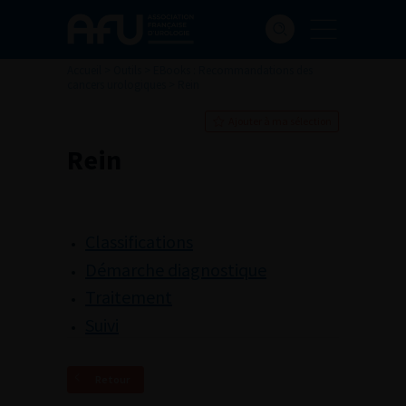
Accueil
>
Outils
>
EBooks : Recommandations des
cancers urologiques
>
Rein
Ajouter à ma sélection
Rein
Classifications
Démarche diagnostique
Traitement
Suivi
Retour