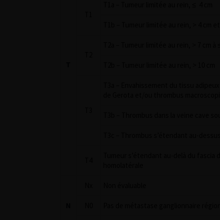
T1a – Tumeur limitée au rein, ≤ 4 cm
T1
T1b – Tumeur limitée au rein, > 4 cm et
T2a – Tumeur limitée au rein, > 7 cm à 
T2
T
T2b – Tumeur limitée au rein, > 10 cm
T3a – Envahissement du tissu adipeux p
de Gerota et/ou thrombus macroscopiq
T3
T3b – Thrombus dans la veine cave so
T3c – Thrombus s’étendant au-dessus 
Tumeur s’étendant au-delà du fascia d
T4
homolatérale
Nx
Non évaluable
N
N0
Pas de métastase ganglionnaire régio