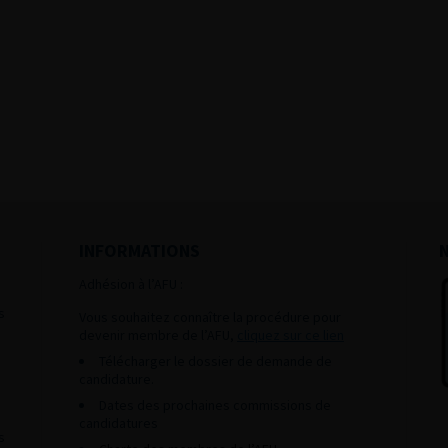
INFORMATIONS
Adhésion à l’AFU :
s
Vous souhaitez connaître la procédure pour
devenir membre de l’AFU,
cliquez sur ce lien
Télécharger le dossier de demande de
candidature.
Dates des prochaines commissions de
candidatures
s