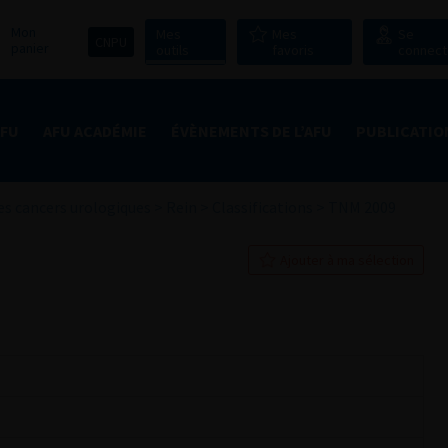
Mon
Mes
Mes
Se
CNPU
panier
outils
favoris
connect
AFU
AFU ACADÉMIE
ÉVÈNEMENTS DE L’AFU
PUBLICATIO
s cancers urologiques
>
Rein
>
Classifications
>
TNM 2009
Ajouter à ma sélection