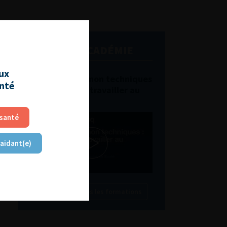
L'AFU ACADÉMIE
aux
Compétences non techniques
anté
: comment les travailler au
quotidien ?
 santé
 aidant(e)
Découvrir toutes les formations