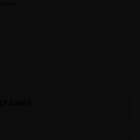
égionale
NT AIMER