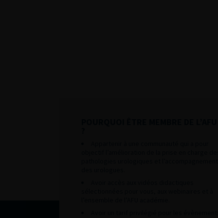
POURQUOI ÊTRE MEMBRE DE L’AFU
?
Appartenir à une communauté qui a pour
objectif l’amélioration de la prise en charge de
pathologies urologiques et l’accompagnement
des urologues.
Avoir accès aux vidéos didactiques
sélectionnées pour vous, aux webinaires et à
l’ensemble de l’AFU académie.
Avoir un tarif privilégié pour les évènement