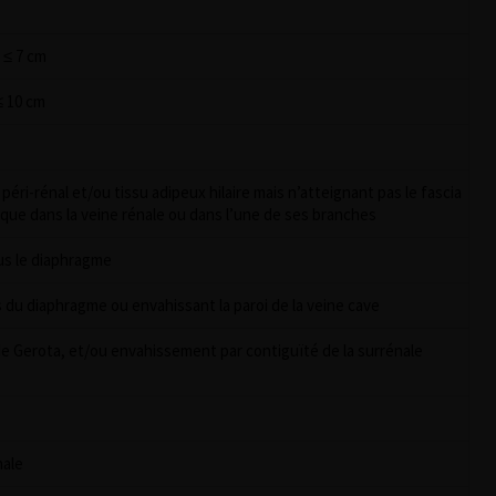
 ≤ 7 cm
≤ 10 cm
éri-rénal et/ou tissu adipeux hilaire mais n’atteignant pas le fascia
ue dans la veine rénale ou dans l’une de ses branches
us le diaphragme
du diaphragme ou envahissant la paroi de la veine cave
e Gerota, et/ou envahissement par contiguïté de la surrénale
nale