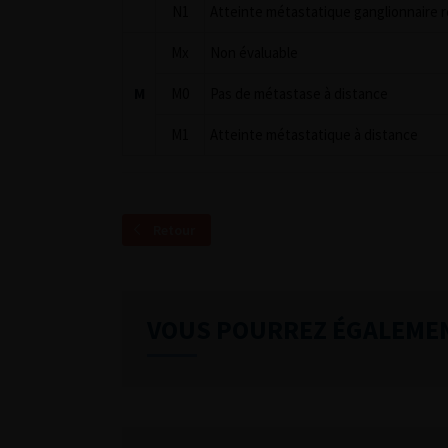
N1
Atteinte métastatique ganglionnaire r
Mx
Non évaluable
M
M0
Pas de métastase à distance
M1
Atteinte métastatique à distance
Retour
VOUS POURREZ ÉGALEME