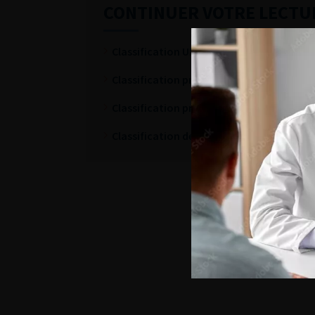
CONTINUER VOTRE LECTU
Classification UISS (tumeurs localisées)
Classification pronostique du MSKCC (t
Classification pronostique de Heng (IMD
Classification de Bosniak des tumeurs ky