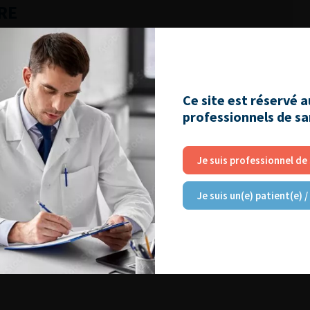
RE
umeurs métastatiques)
Ce site est réservé 
C) (tumeurs métastatiques)
professionnels de s
stiques et CAT
Je suis professionnel de
Je suis un(e) patient(e) /