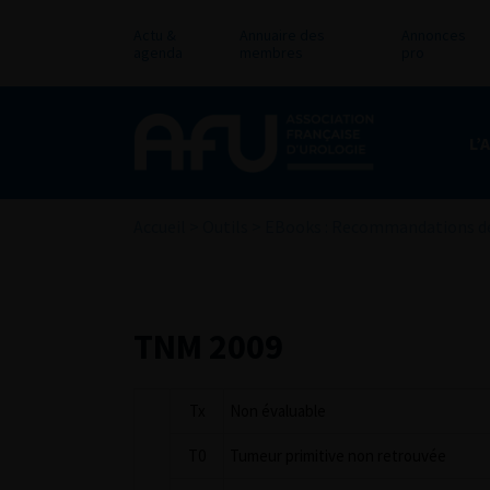
Actu &
Annuaire des
Annonces
agenda
membres
pro
L’
Accueil
>
Outils
>
EBooks : Recommandations de
TNM 2009
Tx
Non évaluable
T0
Tumeur primitive non retrouvée