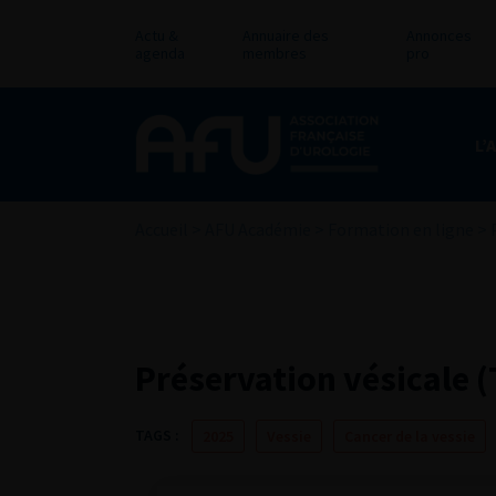
Actu &
Annuaire des
Annonces
agenda
membres
pro
L’
Accueil
>
AFU Académie
>
Formation en ligne
>
Préservation vésicale (
TAGS :
2025
Vessie
Cancer de la vessie