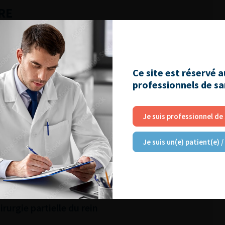
RE
utiques pour la prise en charge de l’IUE
harge des sténoses de l’urètre
Ce site est réservé 
r vivant : quels sont les risques pour le
professionnels de s
pénis
Je suis professionnel de
es sacrées postérieures : Quelle place en
Je suis un(e) patient(e) /
NU & Graines et Sol
olique : l’essentiel en 2025
rurgie partielle du rein