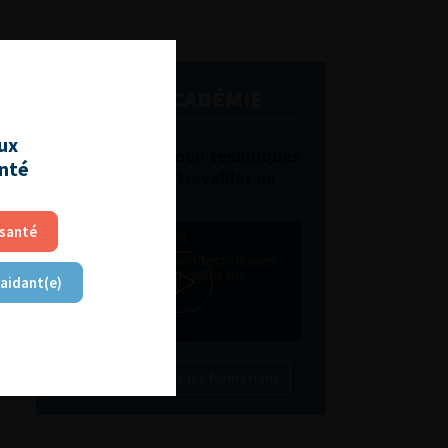
L'AFU ACADÉMIE
aux
Compétences non techniques
anté
: comment les travailler au
quotidien ?
 santé
 aidant(e)
Découvrir toutes les formations