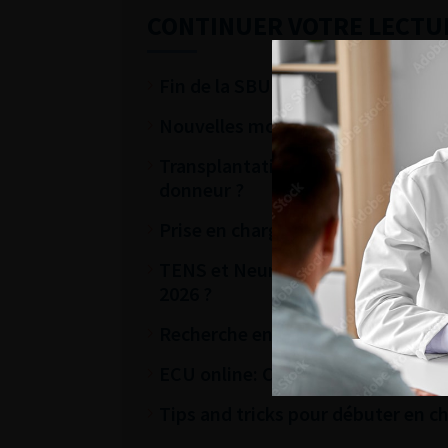
CONTINUER VOTRE LECTU
Fin de la SBU : nouveautés thérape
Nouvelles modalités de prise en c
Transplantation à partir de donneu
donneur ?
Prise en charge d’une tumeur du 
TENS et Neuromodulation des racin
2026 ?
Recherche en Urologie: Rôle du C
ECU online: Calculs et bilan métab
Tips and tricks pour débuter en chi