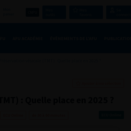
Mon
Mes
Mes
Se
CNPU
panier
outils
favoris
connect
AFU
AFU ACADÉMIE
ÉVÈNEMENTS DE L’AFU
PUBLICATIO
Préservation vésicale (TMT) : Quelle place en 2025 ?
Ajouter à ma sélection
TMT) : Quelle place en 2025 ?
ECU Online
ECU Online
de 30 à 60 minutes