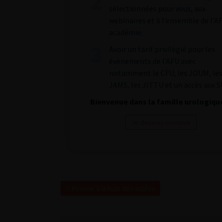
sélectionnées pour vous, aux
webinaires et à l’ensemble de l’A
académie.
Avoir un tarif privilégié pour les
évènements de l’AFU avec
notamment le CFU, les JOUM, le
JAMS, les JITTU et un accès aux S
Bienvenue dans la famille urologiqu
Je deviens membre
Revenir à la liste des vidéos