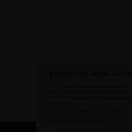
POURQUOI ÊTRE MEMBRE DE L’AFU
?
Appartenir à une communauté qui a pour
objectif l’amélioration de la prise en charge de
pathologies urologiques et l’accompagnement
des urologues.
Avoir accès aux vidéos didactiques
sélectionnées pour vous, aux webinaires et à
l’ensemble de l’AFU académie.
Avoir un tarif privilégié pour les évènement