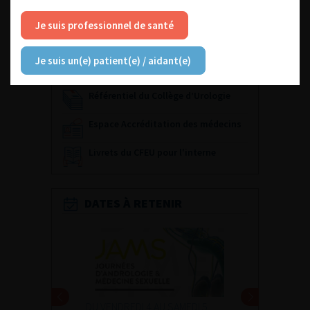
ACCÈS DIRECT
Je suis professionnel de santé
Fiches informations pour vos
patients
Je suis un(e) patient(e) / aidant(e)
Dernières recommandations
Référentiel du Collège d’Urologie
Espace Accréditation des médecins
Livrets du CFEU pour l'interne
DATES À RETENIR
DU VENDREDI 4 AU SAMEDI 5