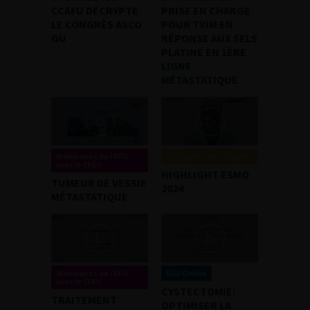
CCAFU DÉCRYPTE
PRISE EN CHARGE
LE CONGRÈS ASCO
POUR TVIM EN
GU
RÉPONSE AUX SELS
PLATINE EN 1ÈRE
LIGNE
MÉTASTATIQUE
Webinaires de l’AFU
Highlights des congrès
avec le CFEU
HIGHLIGHT ESMO
TUMEUR DE VESSIE
2024
MÉTASTATIQUE
Webinaires de l’AFU
ECU Online
avec le CFEU
CYSTECTOMIE:
TRAITEMENT
OPTIMISER LA