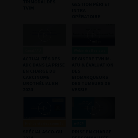
TRIMODAL DES
GESTION PÉRI ET
TVIM
INTRA
OPÉRATOIRE
Canal AFU
Webinaire Registre
ACTUALITÉS DES
REGISTRE TVNIM-
ADC DANS LA PRISE
AFU & ÉVALUATION
EN CHARGE DU
DES
CARCINOME
BIOMARQUEURS
UROTHÉLIAL EN
DES TUMEURS DE
2024
VESSIE
Highlights des congrès
e-RCP
SPÉCIAL ASCO-GU
PRISE EN CHARGE
2024
PERSONNALISÉE