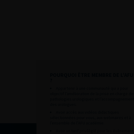
POURQUOI ÊTRE MEMBRE DE L’AFU
?
Appartenir à une communauté qui a pour
objectif l’amélioration de la prise en charge de
pathologies urologiques et l’accompagnement
des urologues.
Avoir accès aux vidéos didactiques
sélectionnées pour vous, aux webinaires et à
l’ensemble de l’AFU académie.
Avoir un tarif privilégié pour les évènement