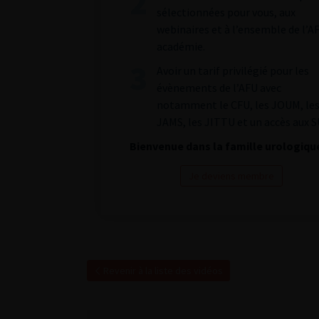
sélectionnées pour vous, aux
webinaires et à l’ensemble de l’A
académie.
Avoir un tarif privilégié pour les
évènements de l’AFU avec
notamment le CFU, les JOUM, le
JAMS, les JITTU et un accès aux S
Bienvenue dans la famille urologiqu
Je deviens membre
Revenir à la liste des vidéos