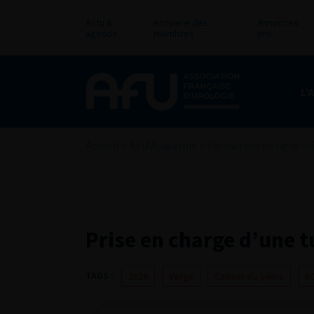
Actu &
Annuaire des
Annonces
agenda
membres
pro
L’
Accueil
>
AFU Académie
>
Formation en ligne
>
Prise en charge d’une 
TAGS :
2026
Verge
Cancer du pénis
E