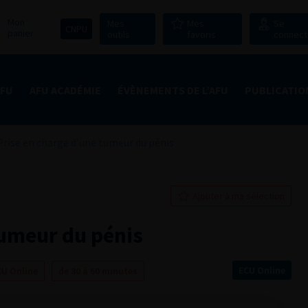
Mon
Mes
Mes
Se
CNPU
panier
outils
favoris
connect
AFU
AFU ACADÉMIE
ÉVÈNEMENTS DE L’AFU
PUBLICATIO
Prise en charge d’une tumeur du pénis
Ajouter à ma sélection
tumeur du pénis
ECU Online
CU Online
de 30 à 60 minutes