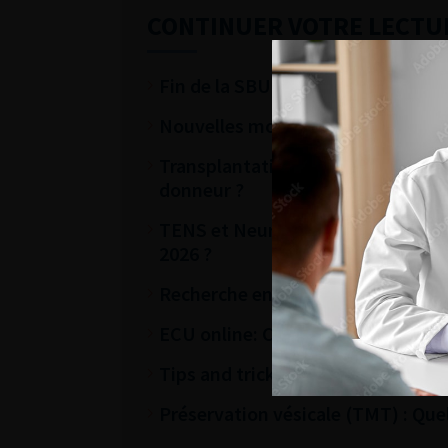
CONTINUER VOTRE LECTU
Fin de la SBU : nouveautés thérape
Nouvelles modalités de prise en c
Transplantation à partir de donneu
donneur ?
TENS et Neuromodulation des racin
2026 ?
Recherche en Urologie: Rôle du C
ECU online: Calculs et bilan métab
Tips and tricks pour débuter en chi
Préservation vésicale (TMT) : Quel