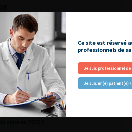
RE
utiques pour la prise en charge de l’IUE
harge des sténoses de l’urètre
Ce site est réservé 
r vivant : quels sont les risques pour le
professionnels de s
es sacrées postérieures : Quelle place en
Je suis professionnel de
Je suis un(e) patient(e) /
NU & Graines et Sol
olique : l’essentiel en 2025
rurgie partielle du rein
le place en 2025 ?