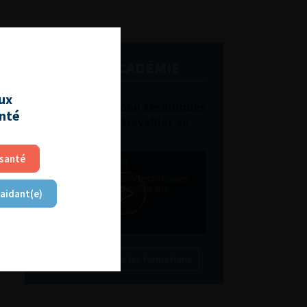
L'AFU ACADÉMIE
aux
Compétences non techniques
anté
: comment les travailler au
quotidien ?
 santé
 aidant(e)
Découvrir toutes les formations