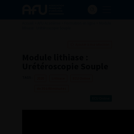
Accueil
>
AFU Académie
>
Formation en ligne
>
Module
lithiase : Urétéroscopie Souple
Ajouter à ma sélection
Module lithiase :
Urétéroscopie Souple
TAGS :
2020
Lithiase
ECU Online
de 30 à 60 minutes
ECU Online