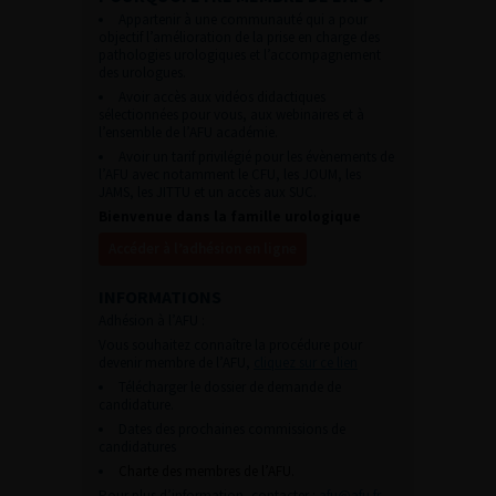
Appartenir à une communauté qui a pour
objectif l’amélioration de la prise en charge des
pathologies urologiques et l’accompagnement
des urologues.
Avoir accès aux vidéos didactiques
sélectionnées pour vous, aux webinaires et à
l’ensemble de l’AFU académie.
Avoir un tarif privilégié pour les évènements de
l’AFU avec notamment le CFU, les JOUM, les
JAMS, les JITTU et un accès aux SUC.
Bienvenue dans la famille urologique
Accéder à l’adhésion en ligne
INFORMATIONS
Adhésion à l’AFU :
Vous souhaitez connaître la procédure pour
devenir membre de l’AFU,
cliquez sur ce lien
Télécharger le dossier de demande de
candidature.
Dates des prochaines commissions de
candidatures
Charte des membres de l’AFU.
Pour plus d’information, contacter :
afu@afu.fr