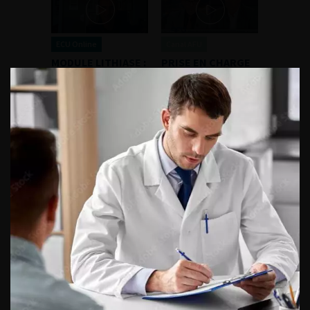
ECU Online
Canal AFU
MODULE LITHIASE :
PRISE EN CHARGE
URÉTÉROSCOPIE
DU CALCUL DU
SOUPLE
CALICE INFÉRIEUR
ACCÈS DIRECT
Fiches informations pour vos
patients
Dernières recommandations
Référentiel du Collège d’Urologie
Espace Accréditation des médecins
Livrets du CFEU pour l'interne