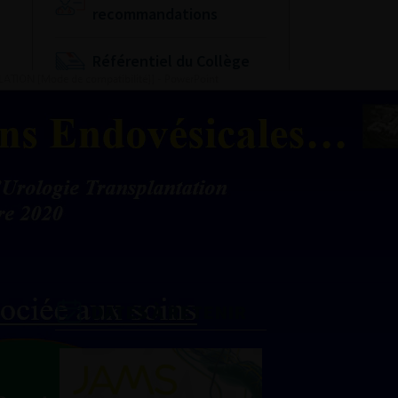
recommandations
Référentiel du Collège
d’Urologie
Espace Accréditation
des médecins
Livrets du CFEU pour
l'interne
DATES À RETENIR