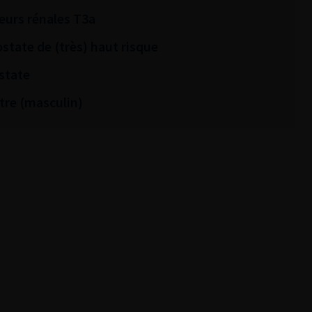
eurs rénales T3a
ostate de (très) haut risque
state
tre (masculin)