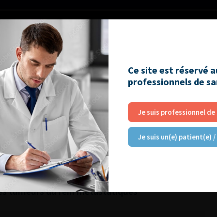
Ce site est réservé 
professionnels de s
RE
Je suis professionnel de
Je suis un(e) patient(e) /
atoire : diminuer les risques pour le patient et
 des tumeurs du rein métastatiques