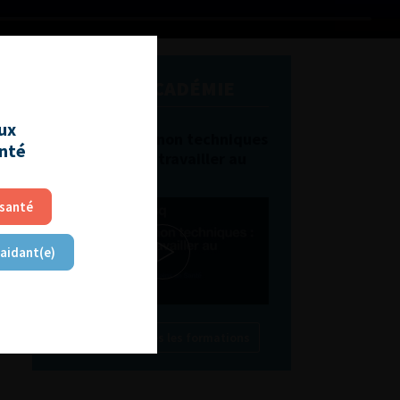
L'AFU ACADÉMIE
aux
Compétences non techniques
anté
: comment les travailler au
quotidien ?
 santé
 aidant(e)
Découvrir toutes les formations