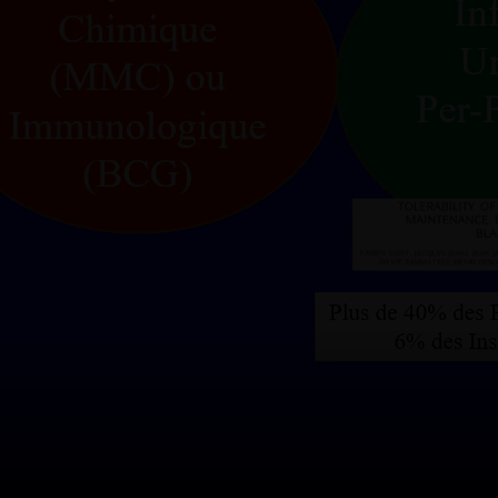
DU VEN
5 SEPT
Journée
médecin