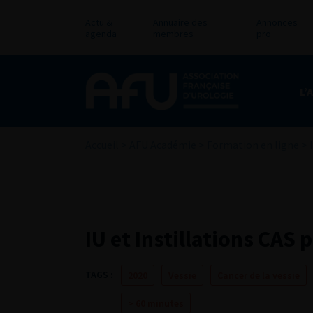
Actu &
Annuaire des
Annonces
agenda
membres
pro
L’
Accueil
>
AFU Académie
>
Formation en ligne
>
IU et Instillations CAS 
TAGS :
2020
Vessie
Cancer de la vessie
> 60 minutes