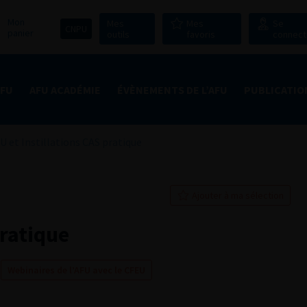
Mon
Mes
Mes
Se
CNPU
panier
outils
favoris
connect
AFU
AFU ACADÉMIE
ÉVÈNEMENTS DE L’AFU
PUBLICATIO
IU et Instillations CAS pratique
Ajouter à ma sélection
pratique
Webinaires de l’AFU avec le CFEU