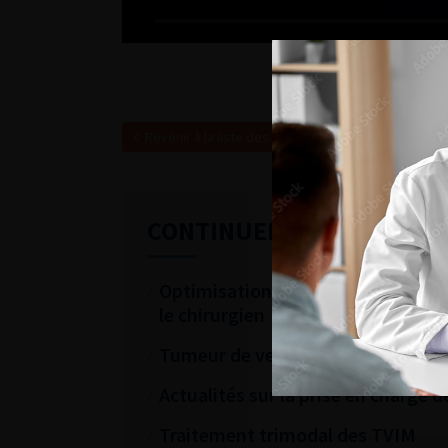
Revenir à la liste des vidéos
CONTINUER VOTRE LECTU
Optimisation du parcours péri-opér
le chirurgien
Tumeur de vessie métastatique
Actualités sur la prise en charge
Traitement trimodal des TVIM