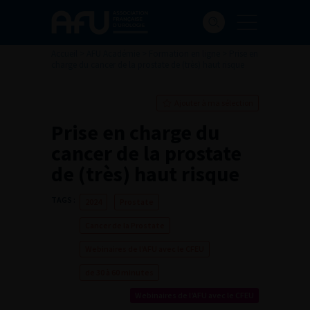
Accueil
>
AFU Académie
>
Formation en ligne
>
Prise en
charge du cancer de la prostate de (très) haut risque
Ajouter à ma sélection
Prise en charge du
cancer de la prostate
de (très) haut risque
TAGS :
2024
Prostate
Cancer de la Prostate
Webinaires de l’AFU avec le CFEU
de 30 à 60 minutes
Webinaires de l’AFU avec le CFEU