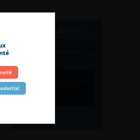
L'AFU ACADÉMIE
aux
Compétences non techniques
anté
: comment les travailler au
quotidien ?
 santé
 aidant(e)
Découvrir toutes les formations