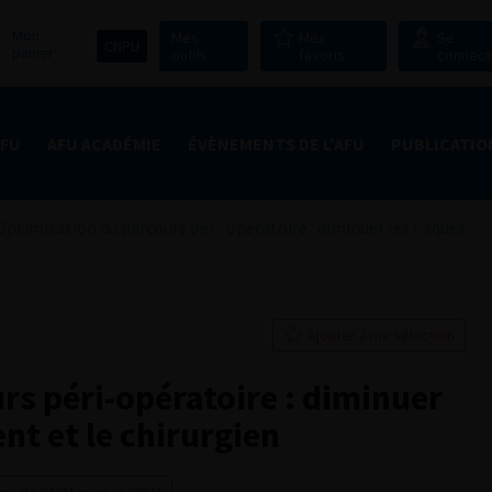
Mon
Mes
Mes
Se
CNPU
panier
outils
favoris
connect
AFU
AFU ACADÉMIE
ÉVÈNEMENTS DE L’AFU
PUBLICATIO
Optimisation du parcours péri-opératoire : diminuer les risques
Ajouter à ma sélection
rs péri-opératoire : diminuer
ent et le chirurgien