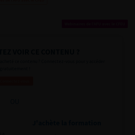
es de l’AFU avec le CFEU
Webinaires de l’AFU avec le CFEU
EZ VOIR CE CONTENU ?
acheté ce contenu ? Connectez-vous pour y accéder
gratuitement !
Connectez-vous
OU
J'achète la formation
i a