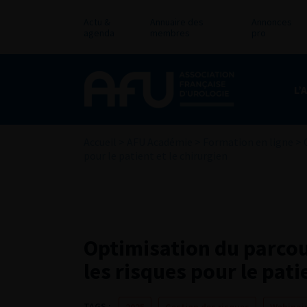
Actu &
Annuaire des
Annonces
agenda
membres
pro
L’
Accueil
>
AFU Académie
>
Formation en ligne
>
pour le patient et le chirurgien
Optimisation du parcou
les risques pour le pati
TAGS :