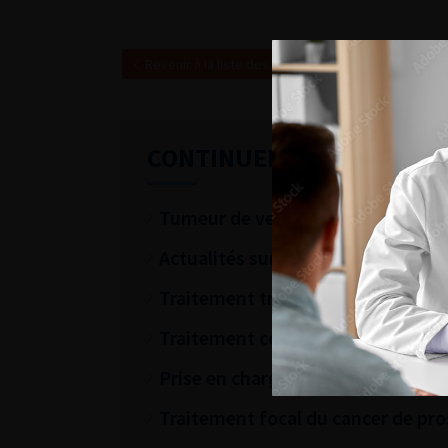
Revenir à la liste des vidéos
CONTINUER VOTRE LECTU
Tumeur de vessie métastatique
Actualités sur la prise en charge
Traitement trimodal des TVIM
Traitement conservateur des tum
Prise en charge du cancer de la pr
Traitement focal du cancer de pro