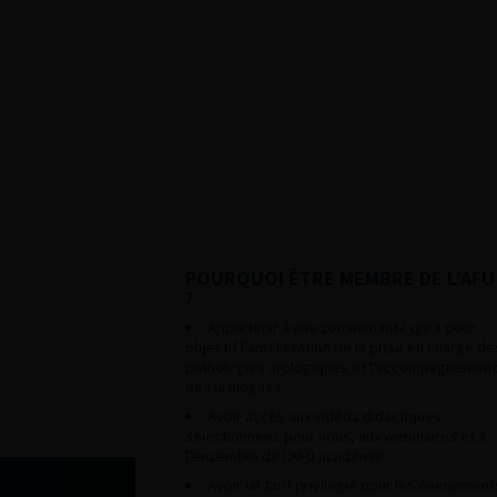
POURQUOI ÊTRE MEMBRE DE L’AFU
?
Appartenir à une communauté qui a pour
objectif l’amélioration de la prise en charge de
pathologies urologiques et l’accompagnement
des urologues.
Avoir accès aux vidéos didactiques
sélectionnées pour vous, aux webinaires et à
l’ensemble de l’AFU académie.
Avoir un tarif privilégié pour les évènement