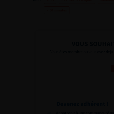
2025
Gestion des risques
Webinair
> 60 minutes
VOUS SOUHAIT
Vous êtes membre ou vous avez déjà 
Devenez adhérent !
Appartenir à une communauté qu