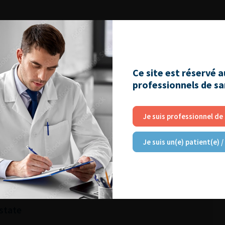
Ce site est réservé 
RE
professionnels de s
Je suis professionnel de
 des tumeurs du rein métastatiques
Je suis un(e) patient(e) /
eurs rénales T3a
ostate de (très) haut risque
state