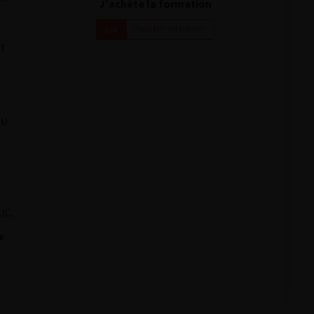
J'achète la formation
Ajouter au panier
14€
nt
FU
s
UC.
e