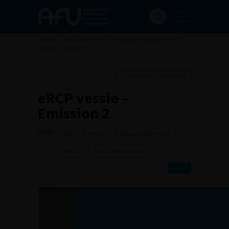
Accueil
>
AFU Académie
>
Formation en ligne
>
eRCP
vessie – Emission 2
Ajouter à ma sélection
eRCP vessie –
Emission 2
TAGS :
2022
Vessie
Cancer de la vessie
e-RCP
de 30 à 60 minutes
e-RCP