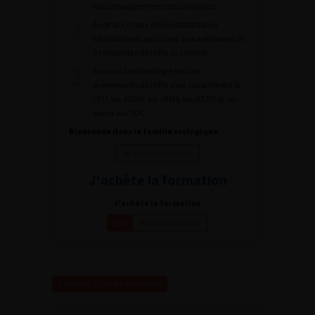
l’accompagnement des urologues.
Avoir accès aux vidéos didactiques
sélectionnées pour vous, aux webinaires et
à l’ensemble de l’AFU académie.
Avoir un tarif privilégié pour les
évènements de l’AFU avec notamment le
CFU, les JOUM, les JAMS, les JITTU et un
accès aux SUC.
Bienvenue dans la famille urologique
Je deviens membre
J'achète la formation
J'achète la formation
Ajouter au panier
14€
Revenir à la liste des vidéos