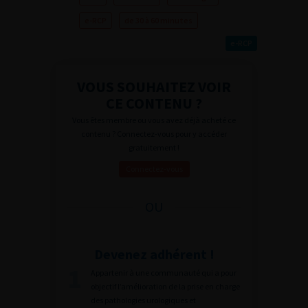
e-RCP
de 30 à 60 minutes
e-RCP
VOUS SOUHAITEZ VOIR
CE CONTENU ?
Vous êtes membre ou vous avez déjà acheté ce
contenu ? Connectez-vous pour y accéder
gratuitement !
Connectez-vous
OU
Devenez adhérent !
Appartenir à une communauté qui a pour
objectif l’amélioration de la prise en charge
des pathologies urologiques et