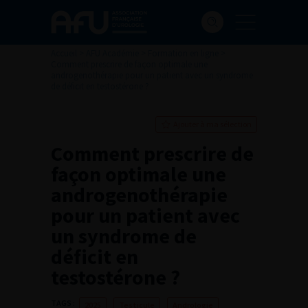
Accueil
>
AFU Académie
>
Formation en ligne
>
Comment prescrire de façon optimale une
androgenothérapie pour un patient avec un syndrome
de déficit en testostérone ?
Ajouter à ma sélection
Comment prescrire de
façon optimale une
androgenothérapie
pour un patient avec
un syndrome de
déficit en
testostérone ?
TAGS :
2025
Testicule
Andrologie