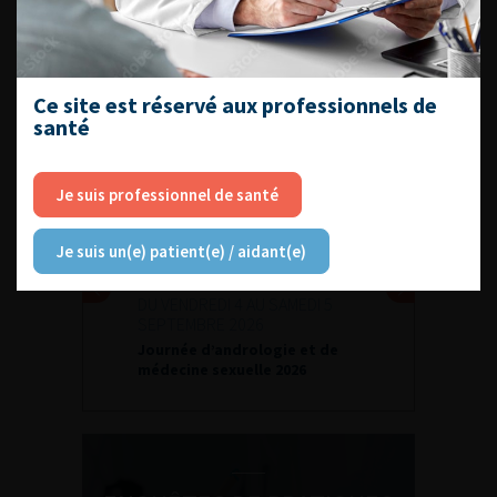
Espace Accréditation des médecins
Livrets du CFEU pour l'interne
Ce site est réservé aux professionnels de
santé
DATES À RETENIR
Je suis professionnel de santé
Je suis un(e) patient(e) / aidant(e)
DU VENDREDI 4 AU SAMEDI 5
SEPTEMBRE 2026
Journée d’andrologie et de
médecine sexuelle 2026