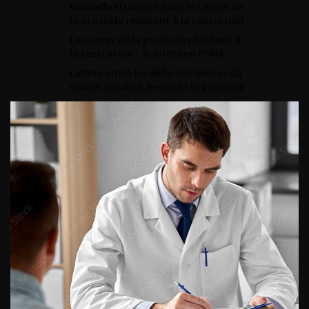
Nouvelle stratégie dans le cancer de
la prostate résistant à la castration
Le cancer de la prostate résistant à
la castration – le lutetium PSMA
Lutte contre les défis complexes du
cancer localisé, le cas de la prostate
Prise en charge personnalisée des
tumeurs de la vessie : Place de la
chirurgie et des traitements
systémiques
ACCÈS DIRECT
Fiches informations pour vos
patients
Dernières recommandations
Référentiel du Collège d’Urologie