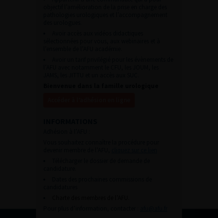
objectif l’amélioration de la prise en charge des
pathologies urologiques et l’accompagnement
des urologues.
Avoir accès aux vidéos didactiques
sélectionnées pour vous, aux webinaires et à
l’ensemble de l’AFU académie.
Avoir un tarif privilégié pour les évènements de
l’AFU avec notamment le CFU, les JOUM, les
JAMS, les JITTU et un accès aux SUC.
Bienvenue dans la famille urologique
Accéder à l’adhésion en ligne
INFORMATIONS
Adhésion à l’AFU :
Vous souhaitez connaître la procédure pour
devenir membre de l’AFU,
cliquez sur ce lien
Télécharger le dossier de demande de
candidature.
Dates des prochaines commissions de
candidatures
Charte des membres de l’AFU.
Pour plus d’information, contacter :
afu@afu.fr