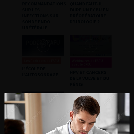
RECOMMANDATIONS
QUAND FAUT-IL
SUR LES
FAIRE UN ECBU EN
INFECTIONS SUR
PRÉOPÉRATOIRE
SONDE ENDO
D’UROLOGIE ?
URÉTÉRALE
Les Podcasts de l'AFU
Webinaires de l’AFU
avec le CFEU
L’ÉCOLE DE
HPV ET CANCERS
L’AUTOSONDAGE
DE LA VULVE ET DU
PÉNIS
Divers
WEBINAIRE
ACTIVITÉ