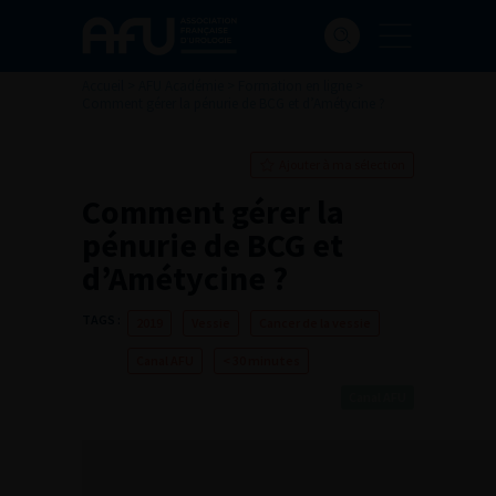
Accueil
>
AFU Académie
>
Formation en ligne
>
Comment gérer la pénurie de BCG et d’Amétycine ?
Ajouter à ma sélection
Comment gérer la
pénurie de BCG et
d’Amétycine ?
TAGS :
2019
Vessie
Cancer de la vessie
Canal AFU
< 30 minutes
Canal AFU