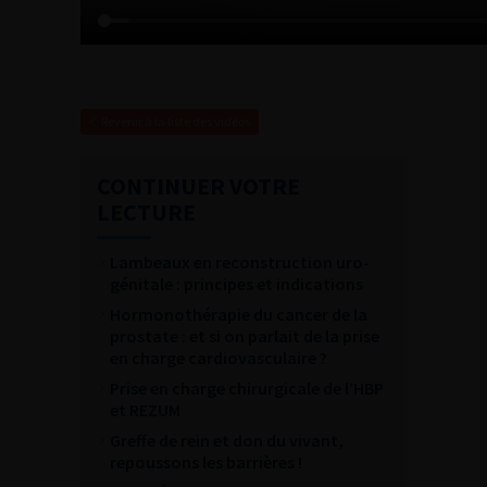
Revenir à la liste des vidéos
CONTINUER VOTRE
LECTURE
Lambeaux en reconstruction uro-
génitale : principes et indications
Hormonothérapie du cancer de la
prostate : et si on parlait de la prise
en charge cardiovasculaire ?
Prise en charge chirurgicale de l’HBP
et REZUM
Greffe de rein et don du vivant,
repoussons les barrières !