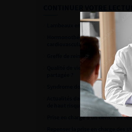
CONTINUER VOTRE LECTU
Lambeaux en reconstruction uro-gé
Hormonothérapie du cancer de la pr
cardiovasculaire ?
Greffe de rein et don du vivant, re
Qualité de vie des patients attein
partagée ?
Syndrome douloureux pelvien chro
Actualités dans la prise en charge
de haut risque
Prise en charge d’un déficit en te
Repenser la prise en charge des st