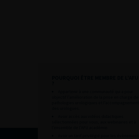
POURQUOI ÊTRE MEMBRE DE L’AFU
?
Appartenir à une communauté qui a pour
objectif l’amélioration de la prise en charge de
pathologies urologiques et l’accompagnement
des urologues.
Avoir accès aux vidéos didactiques
sélectionnées pour vous, aux webinaires et à
l’ensemble de l’AFU académie.
Avoir un tarif privilégié pour les évènement