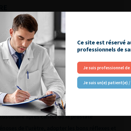
RE
nitale : principes et indications
ostate : et si on parlait de la prise en charge
Ce site est réservé 
professionnels de s
poussons les barrières !
ts de cancer de la vessie : préoccupation
Je suis professionnel de
Je suis un(e) patient(e) /
nique : une entité à part
 Tumeurs de la vessie non infiltrantes le muscle
stostérone après cancer de la prostate
énoses de l’urètre, adopter les bons réflexes et