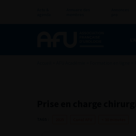
Actu &
Annuaire des
Annonces
agenda
membres
pro
L’
Accueil
>
AFU Académie
>
Formation en ligne
>
Prise en charge chirurg
TAGS :
2025
Canal AFU
< 30 minutes