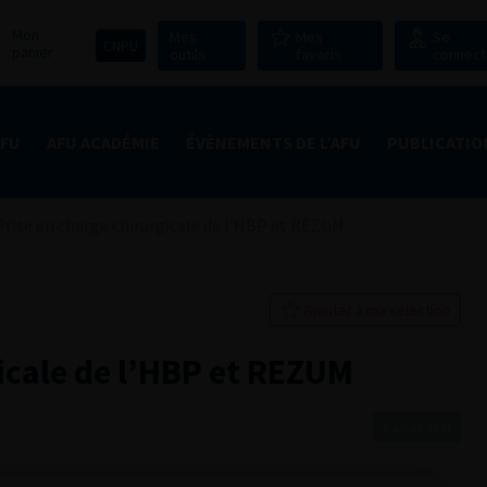
Mon
Mes
Mes
Se
CNPU
panier
outils
favoris
connect
AFU
AFU ACADÉMIE
ÉVÈNEMENTS DE L’AFU
PUBLICATIO
Prise en charge chirurgicale de l’HBP et REZUM
Ajouter à ma sélection
icale de l’HBP et REZUM
Canal AFU