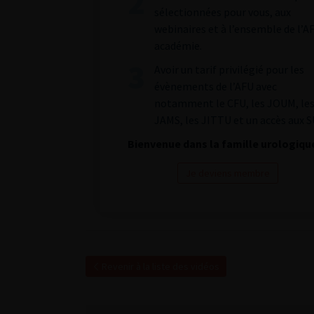
sélectionnées pour vous, aux
webinaires et à l’ensemble de l’A
académie.
Avoir un tarif privilégié pour les
évènements de l’AFU avec
notamment le CFU, les JOUM, le
JAMS, les JITTU et un accès aux S
Bienvenue dans la famille urologiqu
Je deviens membre
Revenir à la liste des vidéos