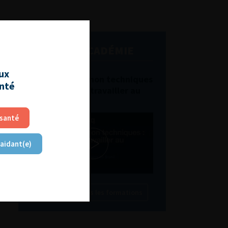
L'AFU ACADÉMIE
aux
Compétences non techniques
anté
: comment les travailler au
quotidien ?
 santé
 aidant(e)
Découvrir toutes les formations