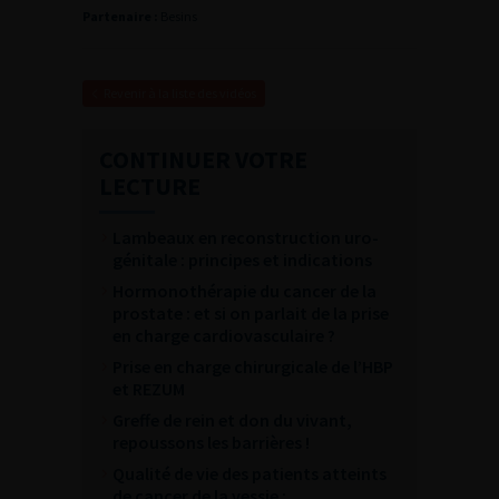
Partenaire :
Besins
Revenir à la liste des vidéos
CONTINUER VOTRE
LECTURE
Lambeaux en reconstruction uro-
génitale : principes et indications
Hormonothérapie du cancer de la
prostate : et si on parlait de la prise
en charge cardiovasculaire ?
Prise en charge chirurgicale de l’HBP
et REZUM
Greffe de rein et don du vivant,
repoussons les barrières !
Qualité de vie des patients atteints
de cancer de la vessie :