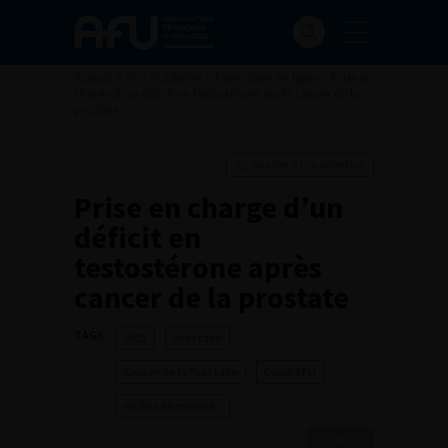
Accueil
>
AFU Académie
>
Formation en ligne
>
Prise en
charge d’un déficit en testostérone après cancer de la
prostate
Ajouter à ma sélection
Prise en charge d’un
déficit en
testostérone après
cancer de la prostate
TAGS :
2025
Prostate
Cancer de la Prostate
Canal AFU
de 30 à 60 minutes
Canal AFU