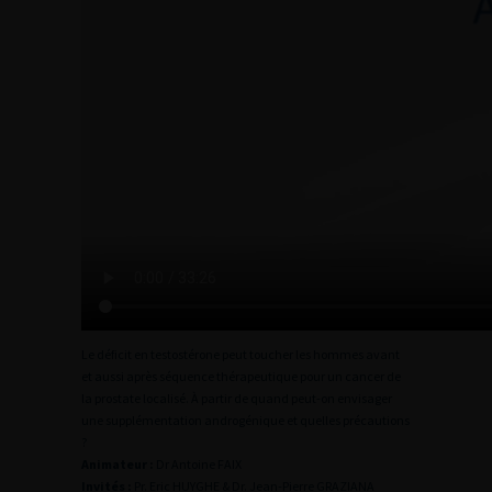
Le déficit en testostérone peut toucher les hommes avant
et aussi après séquence thérapeutique pour un cancer de
la prostate localisé. À partir de quand peut-on envisager
une supplémentation androgénique et quelles précautions
?
Animateur :
Dr Antoine FAIX
Invités :
Pr. Eric HUYGHE & Dr. Jean-Pierre GRAZIANA