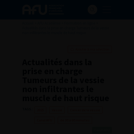
Accueil
>
AFU Académie
>
Formation en ligne
>
Actualités dans la prise en charge Tumeurs de la vessie
non infiltrantes le muscle de haut risque
Ajouter à ma sélection
Actualités dans la
prise en charge
Tumeurs de la vessie
non infiltrantes le
muscle de haut risque
TAGS :
2025
Vessie
Cancer de la vessie
Canal AFU
de 30 à 60 minutes
Canal AFU