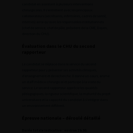
candidat en assistant à plusieurs interventions
chirurgicales. Il s’entretient avec les principaux
collaborateurs (secrétaires, infirmières, cadres de santé,
internes) ainsi qu’avec les responsables institutionnels
(chef de service, chef de pôle, président de la CME, Doyen,
direction du CHU).
Évaluation dans le CHU du second
rapporteur
Le candidat se déplace dans le service du second
rapporteur pour y présenter ses activités cliniques,
d’enseignement et de recherche. Il donne un cours, anime
un staff médico-chirurgical et participe à la visite du
service. Le second rapporteur apprécie les qualités
pédagogiques, la rigueur scientifique, la maturité du projet
universitaire et la capacité du candidat à s’intégrer dans
un environnement différent.
Épreuve nationale – déroulé détaillé
Durée totale indicative : environ 2 h 30.