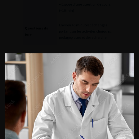
– Exposé d’une question de cours
(~10 min)
Environ 45 minutes : échanges
Questions du
portant sur les activités cliniques,
jury
pédagogiques et de recherche.
Concours de Maître de
Conférences des Universités –
Praticien Hospitalier
Le concours de MCU-PH suit une organisation similaire au
concours de PU-PH, mais ne comporte pas les deux visites
des rapporteurs.
7. L’HDR
9. Conseils pour la carrière universitaire
CONTINUER VOTRE
LECTURE