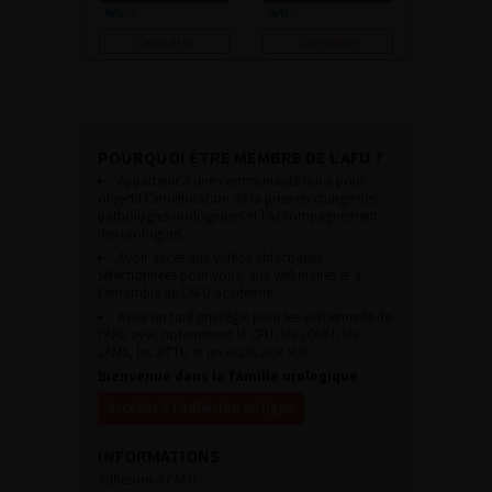
Consulter
Consulter
POURQUOI ÊTRE MEMBRE DE L’AFU ?
Appartenir à une communauté qui a pour
objectif l’amélioration de la prise en charge des
pathologies urologiques et l’accompagnement
des urologues.
Avoir accès aux vidéos didactiques
sélectionnées pour vous, aux webinaires et à
l’ensemble de l’AFU académie.
Avoir un tarif privilégié pour les évènements de
l’AFU avec notamment le CFU, les JOUM, les
JAMS, les JITTU et un accès aux SUC.
Bienvenue dans la famille urologique
Accéder à l’adhésion en ligne
INFORMATIONS
Adhésion à l’AFU :