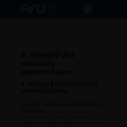
Accueil
>
AFU
>
Ecosystème de l’AFU
>
Conseil National
des Universités (CNU)
>
Carrière hospitalo-universitaire
en Urologie
>
8. Déroulé des concours universitaires
Ajouter à ma sélection
8. Déroulé des
concours
universitaires
8. DÉROULÉ DES CONCOURS
UNIVERSITAIRES
Dans les années qui précèdent le
concours
Le candidat doit valider toutes les étapes du pré-requis
établi par le CNU. Il est pré-auditionné à une ou plusieurs