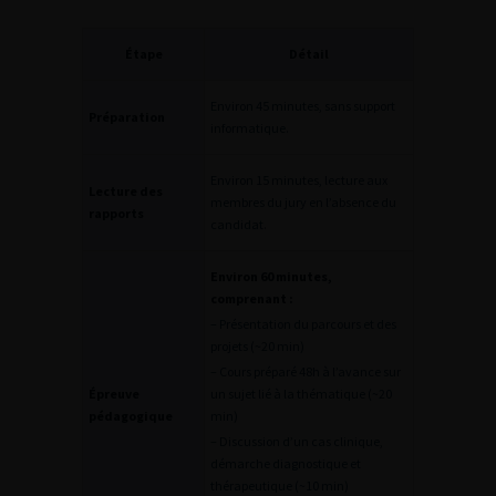
Étape
Détail
Environ 45 minutes, sans support
Préparation
informatique.
Environ 15 minutes, lecture aux
Lecture des
membres du jury en l’absence du
rapports
candidat.
Environ 60 minutes,
comprenant :
– Présentation du parcours et des
projets (~20 min)
– Cours préparé 48h à l’avance sur
Épreuve
un sujet lié à la thématique (~20
pédagogique
min)
– Discussion d’un cas clinique,
démarche diagnostique et
thérapeutique (~10 min)