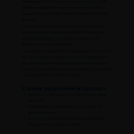
reprises par le CNU. À l’issue de ces pré-auditions, le CNU
établit un rapport et formule des recommandations sur
lesquelles le candidat peut s’appuyer pour la suite de son
parcours.
Les facultés organisent fréquemment une pré-audition
locale permettant aux candidats MCU-PH ou PU-PH de
présenter leur projet, d’en vérifier la cohérence et de
bénéficier d’un retour constructif.
La majorité des candidats sont soutenus par leur service et
leur université de rattachement, mais le CNU peut aider
des candidats qui ne seraient pas soutenus localement à
trouver un service d’accueil (plusieurs postes universitaires
sont actuellement vacants en France).
L’année qui précède le concours
Validation du pré-requis et du projet en pré-audition
par le CNU
Validation de la candidature par le conseil d’UFR
(premier semestre)
Demande d’ouverture du poste au ministère par le
Doyen de l’Université (avant l’été)