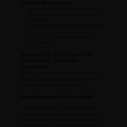
L’année du concours
Premier trimestre : publication des postes ouverts au
concours et de la liste d’aptitude des candidats au
Journal officiel
Février ou mars : visites sur site, transmission du CV au
CNU
Avril ou juin : convocation pour les épreuves du
concours national
Concours de Professeur des
Universités – Praticien
Hospitalier
Le concours de PU-PH comprend trois étapes : l’évaluation
dans le CHU du candidat, l’évaluation dans le CHU du
second rapporteur, puis l’épreuve nationale.
Évaluation dans le CHU du candidat
Le rapporteur se rend dans le service du candidat afin
d’apprécier l’insertion locale du candidat, l’organisation de
l’activité hospitalière, la dynamique de l’équipe et les
conditions d’exercice. Il évalue la qualité opératoire du