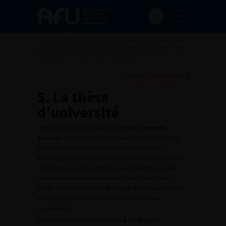
Accueil
>
AFU
>
Ecosystème de l’AFU
>
Conseil National
des Universités (CNU)
>
Carrière hospitalo-universitaire
en Urologie
>
5. La thèse d’université
Ajouter à ma sélection
5. La thèse
d’université
La thèse d’université, souvent appelée «
thèse de
sciences
», s’inscrit dans la continuité du Master 2 bien
qu’elle ne porte pas obligatoirement sur la même
thématique. Au contraire d’une thèse d’exercice (thèse de
médecine), il s’agit d’une thèse visant à obtenir un titre
universitaire donnant ensuite accès à l’Habilitation à
Diriger des Recherches (HDR). Il s’agit du premier véritable
travail de recherche autonome dans le parcours
académique.
Réalisée sur une période de
trois à six ans
(par