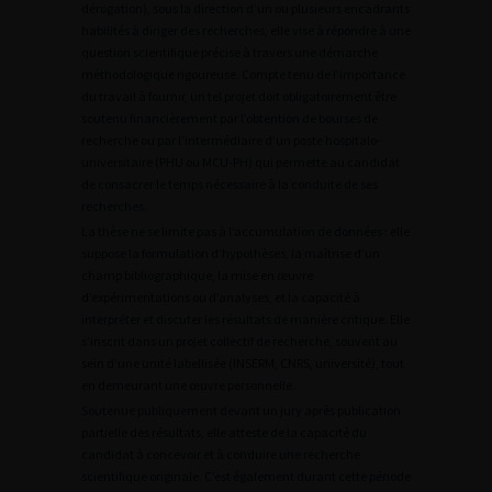
dérogation), sous la direction d’un ou plusieurs encadrants
habilités à diriger des recherches, elle vise à répondre à une
question scientifique précise à travers une démarche
méthodologique rigoureuse. Compte tenu de l’importance
du travail à fournir, un tel projet doit obligatoirement être
soutenu financièrement par l’obtention de bourses de
recherche ou par l’intermédiaire d’un poste hospitalo-
universitaire (PHU ou MCU-PH) qui permette au candidat
de consacrer le temps nécessaire à la conduite de ses
recherches.
La thèse ne se limite pas à l’accumulation de données : elle
suppose la formulation d’hypothèses, la maîtrise d’un
champ bibliographique, la mise en œuvre
d’expérimentations ou d’analyses, et la capacité à
interpréter et discuter les résultats de manière critique. Elle
s’inscrit dans un projet collectif de recherche, souvent au
sein d’une unité labellisée (INSERM, CNRS, université), tout
en demeurant une œuvre personnelle.
Soutenue publiquement devant un jury après publication
partielle des résultats, elle atteste de la capacité du
candidat à concevoir et à conduire une recherche
scientifique originale. C’est également durant cette période