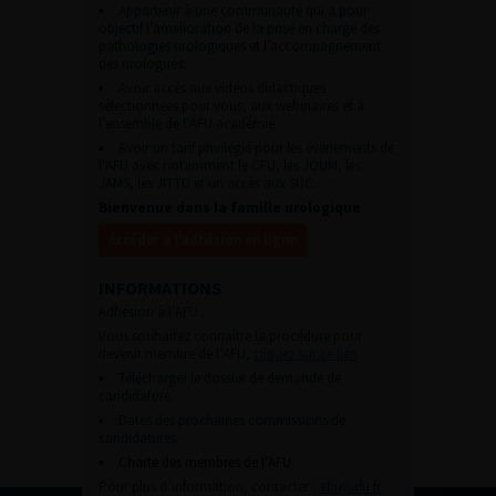
Appartenir à une communauté qui a pour
objectif l’amélioration de la prise en charge des
pathologies urologiques et l’accompagnement
des urologues.
Avoir accès aux vidéos didactiques
sélectionnées pour vous, aux webinaires et à
l’ensemble de l’AFU académie.
Avoir un tarif privilégié pour les évènements de
l’AFU avec notamment le CFU, les JOUM, les
JAMS, les JITTU et un accès aux SUC.
Bienvenue dans la famille urologique
Accéder à l’adhésion en ligne
INFORMATIONS
Adhésion à l’AFU :
Vous souhaitez connaître la procédure pour
devenir membre de l’AFU,
cliquez sur ce lien
Télécharger le dossier de demande de
candidature.
Dates des prochaines commissions de
candidatures
Charte des membres de l’AFU.
Pour plus d’information, contacter :
afu@afu.fr