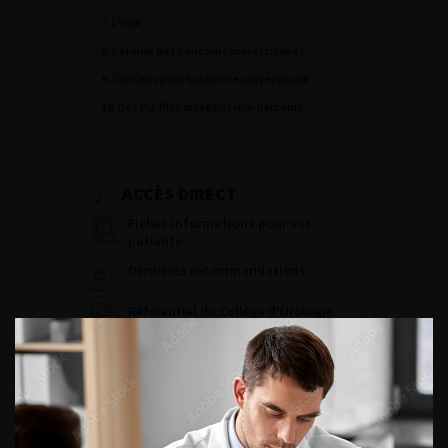
7. L’HDR
8. Déroulé des concours universitaires
9. Conseils pour la carrière universitaire
10. Des PU-PH partagent leur parcours
ACCÈS DIRECT
Fiches informations pour vos
patients
Dernières recommandations
Référentiel du Collège d’Urologie
Espace Accréditation des médecins
Livrets du CFEU pour l'interne