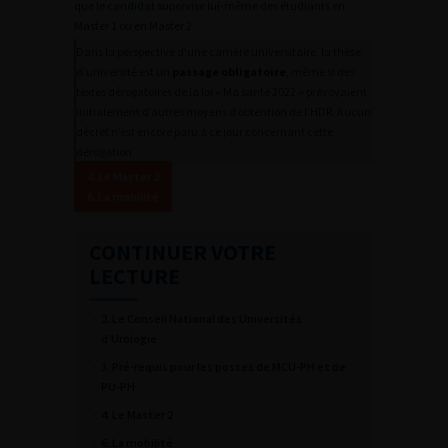
que le candidat supervise lui-même des étudiants en
Master 1 ou en Master 2.
Dans la perspective d’une carrière universitaire, la thèse
d’université est un
passage obligatoire
, même si des
textes dérogatoires de la loi « Ma santé 2022 » prévoyaient
initialement d’autres moyens d’obtention de l’HDR. Aucun
décret n’est encore paru à ce jour concernant cette
dérogation.
4. Le Master 2
6. La mobilité
CONTINUER VOTRE
LECTURE
2. Le Conseil National des Universités
d’Urologie
3. Pré-requis pour les postes de MCU-PH et de
PU-PH
4. Le Master 2
6. La mobilité