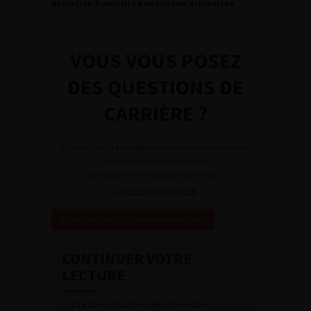
#vocation #curiosité #motivation #recherche
VOUS VOUS POSEZ
DES QUESTIONS DE
CARRIÈRE ?
N’hésitez pas à échanger avec votre chef de service ou
universitaire de votre équipe
ou sinon écrivez-nous directement à :
carriere.hu.cnu@afu.fr
9. Conseils pour la carrière universitaire
CONTINUER VOTRE
LECTURE
2. Le Conseil National des Universités