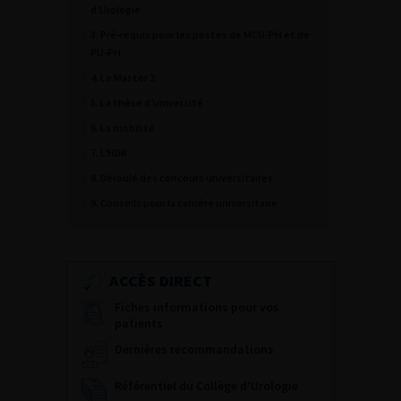
d’Urologie
3. Pré-requis pour les postes de MCU-PH et de
PU-PH
4. Le Master 2
5. La thèse d’université
6. La mobilité
7. L’HDR
8. Déroulé des concours universitaires
9. Conseils pour la carrière universitaire
ACCÈS DIRECT
Fiches informations pour vos
patients
Dernières recommandations
Référentiel du Collège d’Urologie