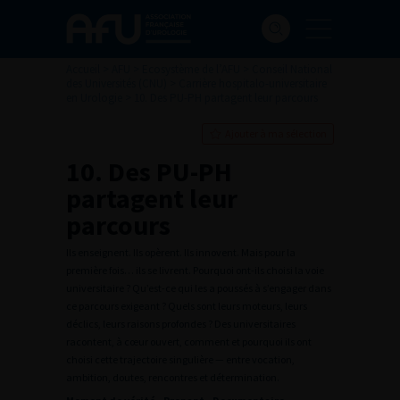
Accueil
>
AFU
>
Ecosystème de l’AFU
>
Conseil National
des Universités (CNU)
>
Carrière hospitalo-universitaire
en Urologie
>
10. Des PU-PH partagent leur parcours
Ajouter à ma sélection
10. Des PU-PH
partagent leur
parcours
Ils enseignent. Ils opèrent. Ils innovent. Mais pour la
première fois… ils se livrent. Pourquoi ont-ils choisi la voie
universitaire ? Qu’est-ce qui les a poussés à s’engager dans
ce parcours exigeant ? Quels sont leurs moteurs, leurs
déclics, leurs raisons profondes ? Des universitaires
racontent, à cœur ouvert, comment et pourquoi ils ont
choisi cette trajectoire singulière — entre vocation,
ambition, doutes, rencontres et détermination.