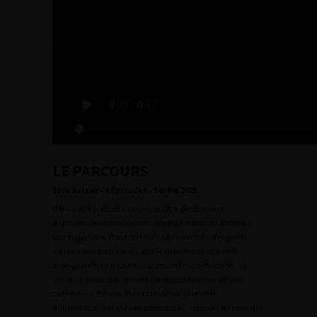
LE PARCOURS
1
ère
Saison • 4 Épisodes • Sortie 2025
Dans cette première saison, quatre générations
d’universitaires se croisent : des PU-PH bien avancés sur
leur trajectoire, d’autres tout juste nommés, des profils
venus d’horizons variés, plutôt chercheurs ou plutôt
enseignants, tous réunis par une même conviction : la
vocation hospitalo-universitaire n’est pas une simple
carrière — c’est une aventure de vie. Une série
authentique, lumineuse, parfois crue, toujours sincère, qui