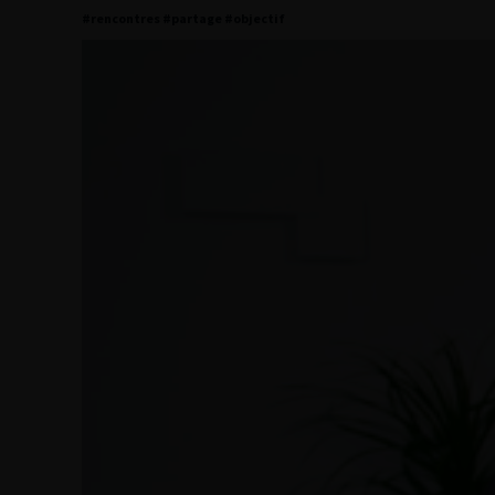
#rencontres #partage #objectif