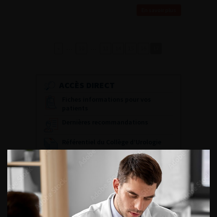
En savoir plus
…
…
«
10
13
14
15
16
17
ACCÈS DIRECT
Fiches informations pour vos
patients
Dernières recommandations
Référentiel du Collège d’Urologie
Espace Accréditation des médecins
Livrets du CFEU pour l'interne