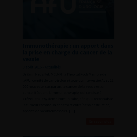
Immunothérapie : un apport dans
la prise en charge du cancer de la
vessie
9 août 2016 - Actualités
Dr Yann Neuzillet, MCU-PH à l’hôpital Foch Membre de
l’AFU, comité de cancérologie (sous-comité vessie) Avec 12
000 nouveaux cas par an, le cancer de la vessie est un
cancer fréquent. L’immunothérapie, qui consiste à
« réveiller » le système immunitaire, afin qu’il reconnaisse
la tumeur comme un ennemi et entraîne sa destruction,
apporte de nombreux espoirs. […]
En savoir plus