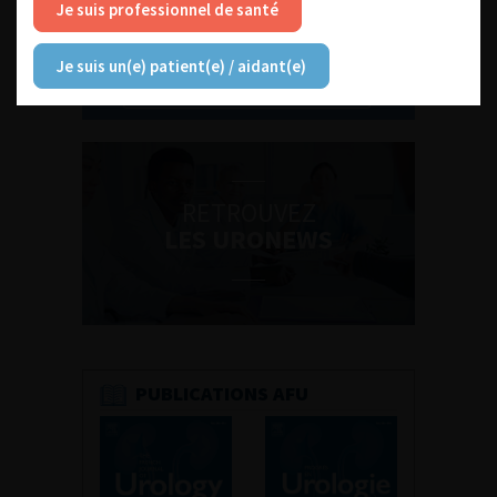
Je suis professionnel de santé
Je suis un(e) patient(e) / aidant(e)
Découvrir toutes les formations
RETROUVEZ
LES URONEWS
PUBLICATIONS AFU