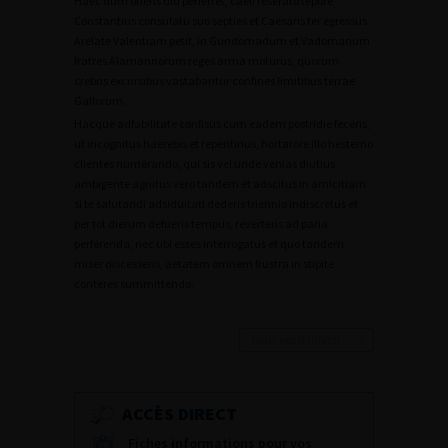
Haec dum oriens diu perferret, caeli reserato tepore
Constantius consulatu suo septies et Caesaris ter egressus
Arelate Valentiam petit, in Gundomadum et Vadomarium
fratres Alamannorum reges arma moturus, quorum
crebris excursibus vastabantur confines limitibus terrae
Gallorum.
Hacque adfabilitate confisus cum eadem postridie feceris,
ut incognitus haerebis et repentinus, hortatore illo hesterno
clientes numerando, qui sis vel unde venias diutius
ambigente agnitus vero tandem et adscitus in amicitiam
si te salutandi adsiduitati dederis triennio indiscretus et
per tot dierum defueris tempus, reverteris ad paria
perferenda, nec ubi esses interrogatus et quo tandem
miser discesseris, aetatem omnem frustra in stipite
conteres summittendo.
Journées d’infectiologie de l’afu 2026
ACCÈS DIRECT
Fiches informations pour vos