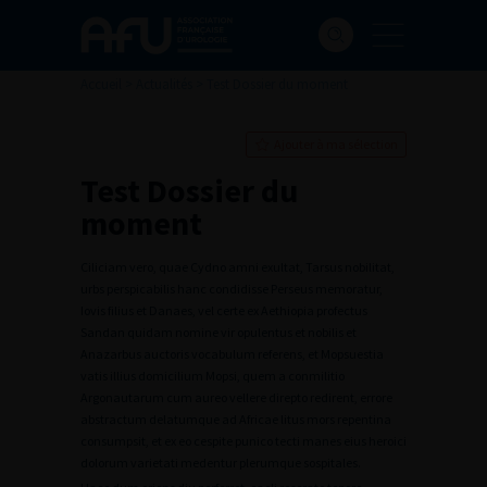
Accueil
>
Actualités
>
Test Dossier du moment
Ajouter à ma sélection
Test Dossier du
moment
Ciliciam vero, quae Cydno amni exultat, Tarsus nobilitat,
urbs perspicabilis hanc condidisse Perseus memoratur,
Iovis filius et Danaes, vel certe ex Aethiopia profectus
Sandan quidam nomine vir opulentus et nobilis et
Anazarbus auctoris vocabulum referens, et Mopsuestia
vatis illius domicilium Mopsi, quem a conmilitio
Argonautarum cum aureo vellere direpto redirent, errore
abstractum delatumque ad Africae litus mors repentina
consumpsit, et ex eo cespite punico tecti manes eius heroici
dolorum varietati medentur plerumque sospitales.