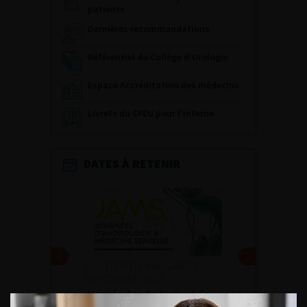
patients
Dernières recommandations
Référentiel du Collège d’Urologie
Espace Accréditation des médecins
Livrets du CFEU pour l'interne
DATES À RETENIR
DU VENDREDI 4 AU SAMEDI 5
SEPTEMBRE 2026
Journée d’andrologie et de
médecine sexuelle 2026