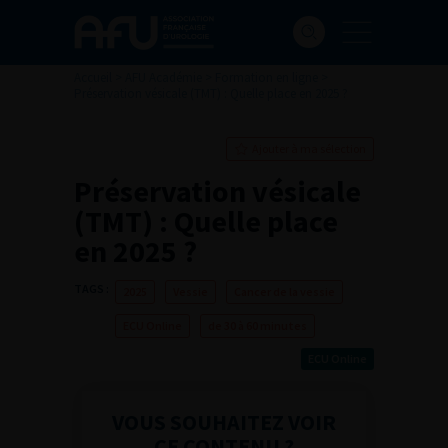
Accueil
>
AFU Académie
>
Formation en ligne
>
Préservation vésicale (TMT) : Quelle place en 2025 ?
Ajouter à ma sélection
Préservation vésicale
(TMT) : Quelle place
en 2025 ?
TAGS :
2025
Vessie
Cancer de la vessie
ECU Online
de 30 à 60 minutes
ECU Online
VOUS SOUHAITEZ VOIR
CE CONTENU ?