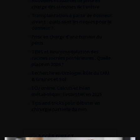
Nouvelles modalités de prise en
charge des sténoses de l’urètre
Transplantation à partir de donneur
vivant : quels sont les risques pour le
donneur ?
Prise en charge d’une tumeur du
pénis
TENS et Neuromodulation des
racines sacrées postérieures : Quelle
place en 2026 ?
Recherche en Urologie: Rôle du CNU
& Graines et Sol
ECU online: Calculs et bilan
métabolique : l’essentiel en 2025
Tips and tricks pour débuter en
chirurgie partielle du rein
ACCÈS DIRECT