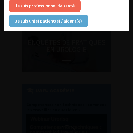
Journée d’andrologie et de
Je suis professionnel de santé
médecine sexuelle 2026
Je suis un(e) patient(e) / aidant(e)
ENQUÊTES DE PRATIQUES
EN UROLOGIE
L'AFU ACADÉMIE
Compétences non techniques : comment
les travailler au quotidien ?