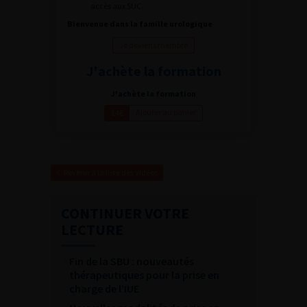
accès aux SUC.
Bienvenue dans la famille urologique
Je deviens membre
J'achète la formation
J'achète la formation
Ajouter au panier
14€
Revenir à la liste des vidéos
CONTINUER VOTRE
LECTURE
Fin de la SBU : nouveautés
thérapeutiques pour la prise en
charge de l’IUE