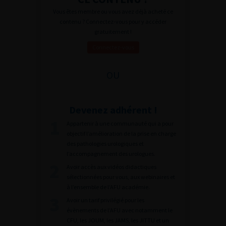
Vous êtes membre ou vous avez déjà acheté ce
contenu ? Connectez-vous pour y accéder
gratuitement !
Connectez-vous
OU
Devenez adhérent !
Appartenir à une communauté qui a pour
objectif l’amélioration de la prise en charge
des pathologies urologiques et
l’accompagnement des urologues.
Avoir accès aux vidéos didactiques
sélectionnées pour vous, aux webinaires et
à l’ensemble de l’AFU académie.
Avoir un tarif privilégié pour les
évènements de l’AFU avec notamment le
CFU, les JOUM, les JAMS, les JITTU et un