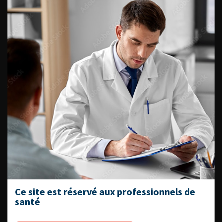
Fiches informations pour vos
patients
Dernières recommandations
Référentiel du Collège d’Urologie
Espace Accréditation des médecins
Livrets du CFEU pour l'interne
DATES À RETENIR
Ce site est réservé aux professionnels de
santé
DU VENDREDI 4 AU SAMEDI 5
SEPTEMBRE 2026