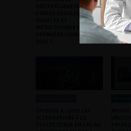
UROTHÉLIAUX AUX
POUR L
STADES LOCALEMENT
CONSE
AVANCÉS ET
TUMEUR
MÉTASTATIQUE EN
INFILT
PREMIÈRE LIGNE EN
2021 ?
La grande question
ECU Onli
EPISODE 4 : QUELLES
MODUL
ALTERNATIVES À LA
UROLOGI
CYSTECTOMIE EN CAS DE
PRISE 