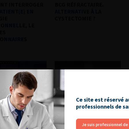
NT INTERROGER
BCG RÉFRACTAIRE.
PATIENT(E) EN
ALTERNATIVE À LA
GIE
CYSTECTOMIE ?
ONNELLE, LE
ES
IONNAIRES
Ce site est réservé 
e question
Highlights des congrès
professionnels de s
 8 : LA
POST ESMO 2021 :
CHIMIOTHÉRAPIE
VESSIE, REIN, PROSTATE
Je suis professionnel de
LE UN AVENIR