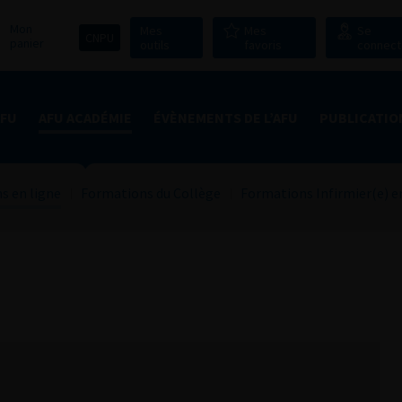
Mon
Mes
Mes
Se
CNPU
panier
outils
favoris
connect
AFU
AFU ACADÉMIE
ÉVÈNEMENTS DE L’AFU
PUBLICATIO
s en ligne
Formations du Collège
Formations Infirmier(e) e