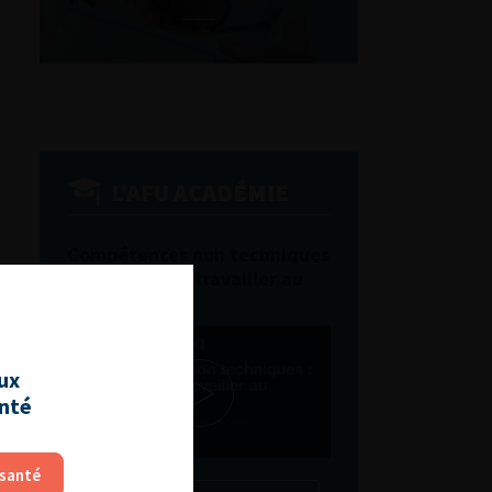
L'AFU ACADÉMIE
Compétences non techniques
: comment les travailler au
quotidien ?
aux
anté
 santé