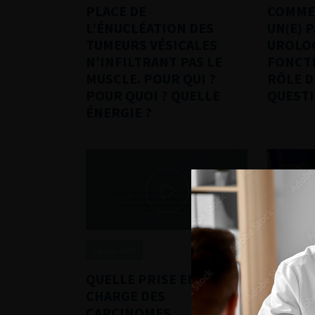
PLACE DE
COMME
L’ÉNUCLÉATION DES
UN(E) 
TUMEURS VÉSICALES
UROLO
N’INFILTRANT PAS LE
FONCTI
MUSCLE. POUR QUI ?
RÔLE D
POUR QUOI ? QUELLE
QUEST
ÉNERGIE ?
Canal AFU
La grand
QUELLE PRISE EN
EPISODE
CHARGE DES
RADIO
CARCINOMES
A-T-EL