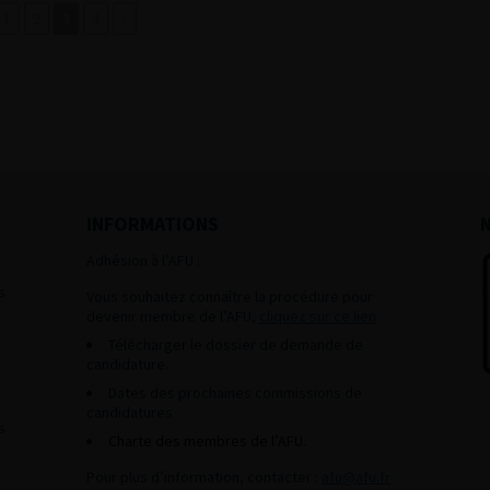
1
2
3
4
»
INFORMATIONS
Adhésion à l’AFU :
s
Vous souhaitez connaître la procédure pour
devenir membre de l’AFU,
cliquez sur ce lien
Télécharger le dossier de demande de
candidature.
Dates des prochaines commissions de
candidatures
s
Charte des membres de l’AFU.
Pour plus d’information, contacter :
afu@afu.fr