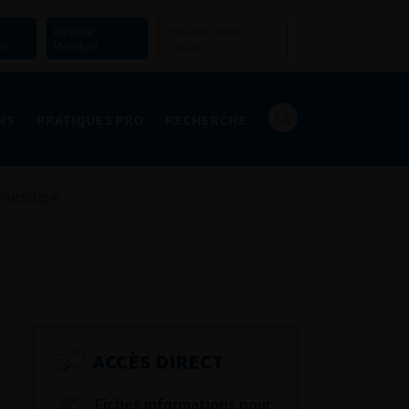
Devenir
Espace Grand
er
Membre
Public
NS
PRATIQUES PRO
RECHERCHE
n urologie
ACCÈS DIRECT
Fiches informations pour