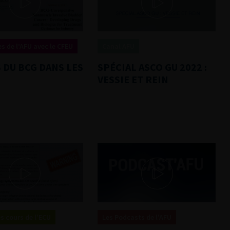
s de l’AFU avec le CFEU
Canal AFU
 DU BCG DANS LES
SPÉCIAL ASCO GU 2022 :
VESSIE ET REIN
s cours de l'ECU
Les Podcasts de l'AFU