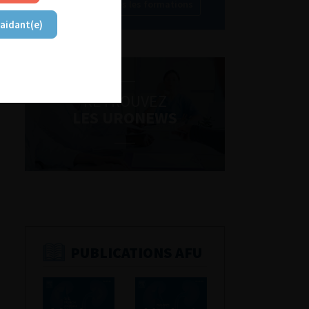
Découvrir toutes les formations
 aidant(e)
RETROUVEZ
LES URONEWS
PUBLICATIONS AFU