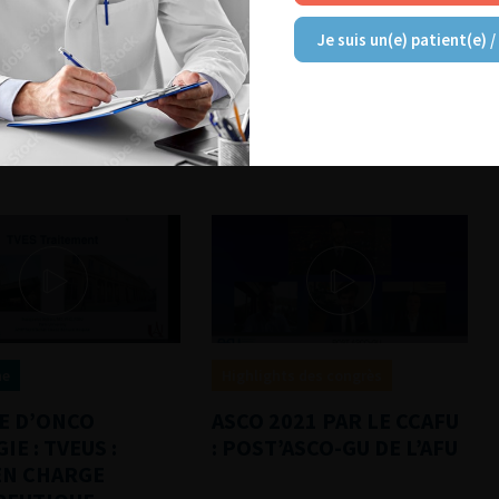
E TRAITEMENT
Je suis un(e) patient(e) /
RVATEUR DES
S DE VESSIE
RANT LE MUSCLE ?
ne
Highlights des congrès
E D’ONCO
ASCO 2021 PAR LE CCAFU
E : TVEUS :
: POST’ASCO-GU DE L’AFU
EN CHARGE