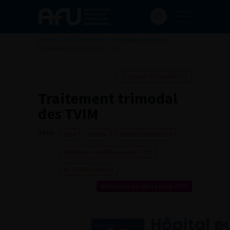
Accueil
>
AFU Académie
>
Formation en ligne
>
Traitement trimodal des TVIM
Ajouter à ma sélection
Traitement trimodal
des TVIM
TAGS :
2024
Vessie
Cancer de la vessie
Webinaires de l’AFU avec le CFEU
de 30 à 60 minutes
Webinaires de l’AFU avec le CFEU