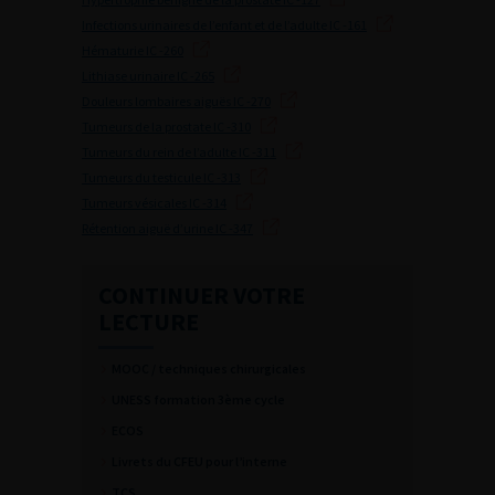
Infections urinaires de l’enfant et de l’adulte IC -161
Hématurie IC -260
Lithiase urinaire IC -265
Douleurs lombaires aiguës IC -270
Tumeurs de la prostate IC -310
Tumeurs du rein de l’adulte IC -311
Tumeurs du testicule IC -313
Tumeurs vésicales IC -314
Rétention aiguë d’urine IC -347
CONTINUER VOTRE
LECTURE
MOOC / techniques chirurgicales
UNESS formation 3ème cycle
ECOS
Livrets du CFEU pour l’interne
TCS