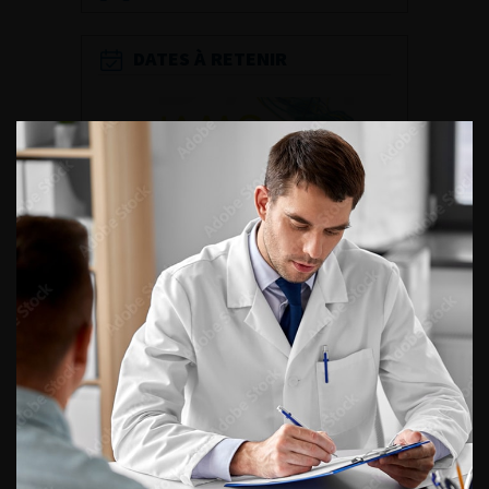
DATES À RETENIR
DU VENDREDI 4 AU SAMEDI 5
SEPTEMBRE 2026
Journée d’andrologie et de
médecine sexuelle 2026
ENQUÊTES DE PRATIQUES
EN UROLOGIE