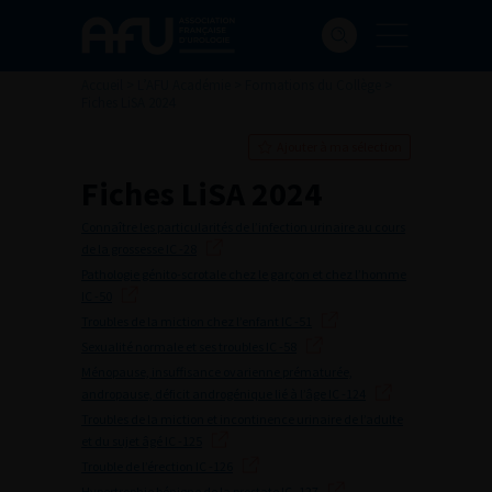
Accueil
>
L’AFU Académie
>
Formations du Collège
>
Fiches LiSA 2024
Ajouter à ma sélection
Fiches LiSA 2024
Connaître les particularités de l’infection urinaire au cours
de la grossesse IC -28
Pathologie génito-scrotale chez le garçon et chez l’homme
IC -50
Troubles de la miction chez l’enfant IC -51
Sexualité normale et ses troubles IC -58
Ménopause, insuffisance ovarienne prématurée,
andropause, déficit androgénique lié à l’âge IC -124
Troubles de la miction et incontinence urinaire de l’adulte
et du sujet âgé IC -125
Trouble de l’érection IC -126
Hypertrophie bénigne de la prostate IC -127