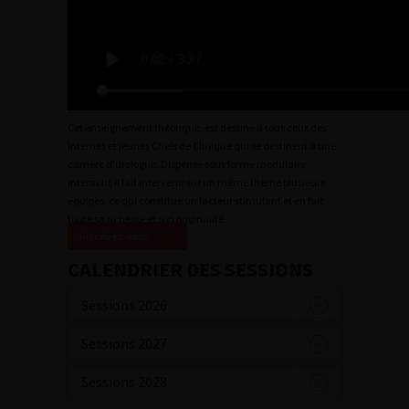
Cet enseignement théorique, est destiné à tous ceux des
Internes et jeunes Chefs de Clinique qui se destinent à une
carrière d’urologue. Dispensé sous forme modulaire,
interactif, il fait intervenir sur un même thème plusieurs
équipes, ce qui constitue un facteur stimulant et en fait
toute sa richesse et son originalité.
Inscrivez-vous
CALENDRIER DES SESSIONS
Sessions 2026
Sessions 2027
Sessions 2028