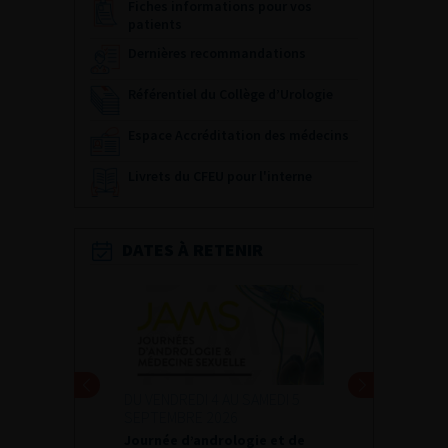
Fiches informations pour vos
patients
Dernières recommandations
Référentiel du Collège d’Urologie
Espace Accréditation des médecins
Livrets du CFEU pour l'interne
DATES À RETENIR
I 4 AU SAMEDI 5
24 ET 25 SEPTEMBRE 2026
E 2026
Journées d’infectiologie de
andrologie et de
l’afu 2026