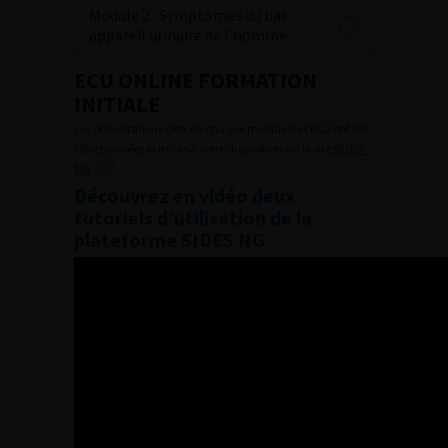
Module 2 : Symptômes du bas
appareil urinaire de l'homme
ECU ONLINE FORMATION
INITIALE
Les présentations clefs de chaque module de l’ECU ont été
sélectionnées et mises à votre disposition sur le site
SIDES-
NG
Découvrez en vidéo deux
tutoriels d’utilisation de la
plateforme SIDES NG