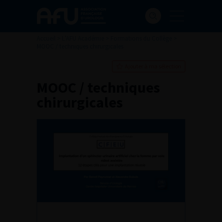
Accueil
>
L’AFU Académie
>
Formations du Collège
>
MOOC / techniques chirurgicales
Ajouter à ma sélection
MOOC / techniques
chirurgicales