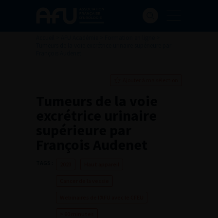
Accueil
>
AFU Académie
>
Formation en ligne
>
Tumeurs de la voie excrétrice urinaire supérieure par
François Audenet
Ajouter à ma sélection
Tumeurs de la voie
excrétrice urinaire
supérieure par
François Audenet
TAGS :
2023
Haut appareil
Cancer de la vessie
Webinaires de l’AFU avec le CFEU
> 60 minutes