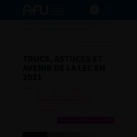
Accueil
>
AFU Académie
>
Formation en ligne
>
TRUCS,
ASTUCES ET AVENIR DE LA LEC EN 2021
Ajouter à ma sélection
TRUCS, ASTUCES ET
AVENIR DE LA LEC EN
2021
TAGS :
2021
Rein
Lithiase
Webinaires de l’AFU avec le CFEU
> 60 minutes
Webinaires de l’AFU avec le CFEU