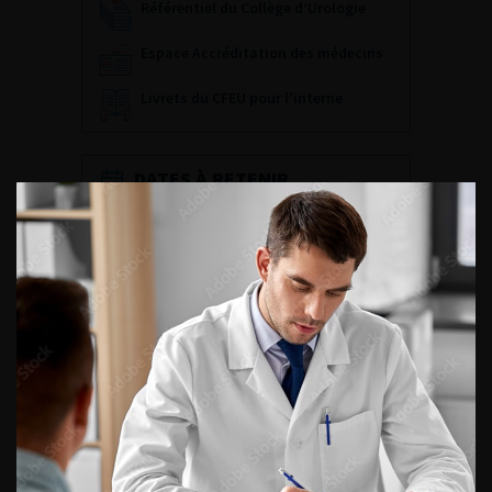
Référentiel du Collège d’Urologie
Espace Accréditation des médecins
Livrets du CFEU pour l'interne
DATES À RETENIR
2 ET 3 OCTOBRE 2026
33èmes journées d’échanges
et d’auto-évaluation en
urologie (JEAU 2026)