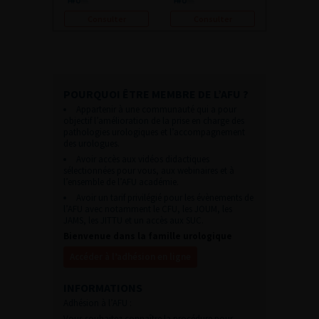
Consulter
Consulter
POURQUOI ÊTRE MEMBRE DE L’AFU ?
Appartenir à une communauté qui a pour
objectif l’amélioration de la prise en charge des
pathologies urologiques et l’accompagnement
des urologues.
Avoir accès aux vidéos didactiques
sélectionnées pour vous, aux webinaires et à
l’ensemble de l’AFU académie.
Avoir un tarif privilégié pour les évènements de
l’AFU avec notamment le CFU, les JOUM, les
JAMS, les JITTU et un accès aux SUC.
Bienvenue dans la famille urologique
Accéder à l’adhésion en ligne
INFORMATIONS
Adhésion à l’AFU :
Vous souhaitez connaître la procédure pour