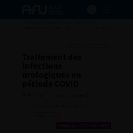
Accueil
>
AFU Académie
>
Formation en ligne
>
Traitement des infections urologiques en période COVID
Ajouter à ma sélection
Traitement des
infections
urologiques en
période COVID
TAGS :
2020
Infectiologie urinaire
Webinaires de l’AFU avec le CFEU
> 60 minutes
Webinaires de l’AFU avec le CFEU