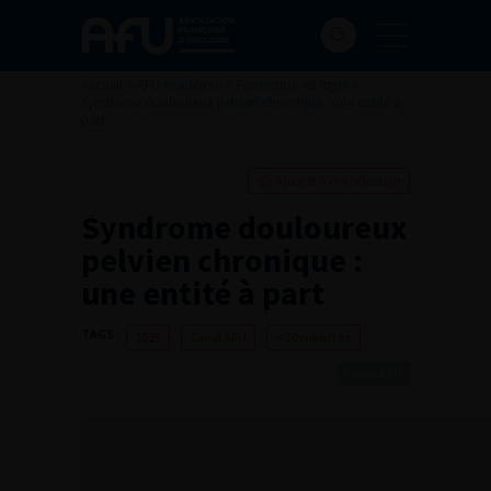
Accueil
>
AFU Académie
>
Formation en ligne
>
Syndrome douloureux pelvien chronique : une entité à
part
Ajouter à ma sélection
Syndrome douloureux
pelvien chronique :
une entité à part
TAGS :
2025
Canal AFU
< 30 minutes
Canal AFU