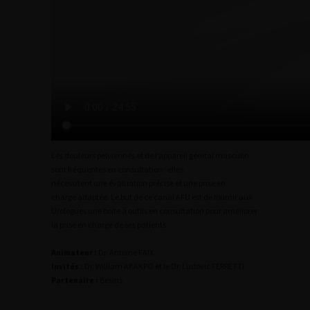
Les douleurs pelviennes et de l’appareil génital masculin
sont fréquentes en consultation ; elles
nécessitent une évaluation précise et une prise en
charge adaptée. Le but de ce canal AFU est de fournir aux
Urologues une boite à outils en consultation pour améliorer
la prise en charge de ses patients.
Animateur :
Dr. Antoine FAIX
Invités :
Dr. William AKAKPO et le Dr. Ludovic FERRETTI
Partenaire :
Besins