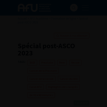
Accueil
>
AFU Académie
>
Formation en ligne
>
Spécial
post-ASCO 2023
Ajouter à ma sélection
Spécial post-ASCO
2023
TAGS :
2023
Prostate
Rein
Vessie
Cancer de la Prostate
Cancer de la vessie
Cancer du rein
Canal AFU
Highlights des congrès
de 30 à 60 minutes
Canal AFU