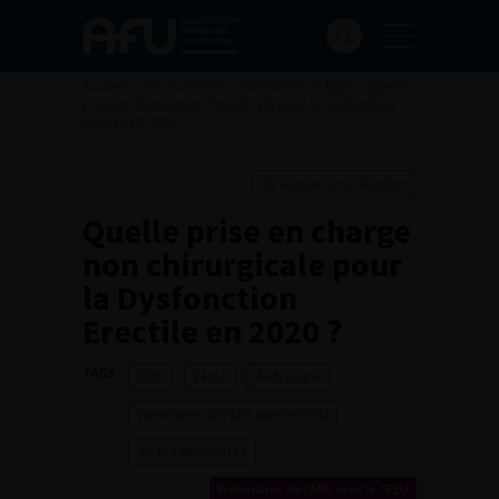
Accueil
>
AFU Académie
>
Formation en ligne
>
Quelle
prise en charge non chirurgicale pour la Dysfonction
Erectile en 2020 ?
Ajouter à ma sélection
Quelle prise en charge
non chirurgicale pour
la Dysfonction
Erectile en 2020 ?
TAGS :
2020
Verge
Andrologie
Webinaires de l’AFU avec le CFEU
de 30 à 60 minutes
Webinaires de l’AFU avec le CFEU