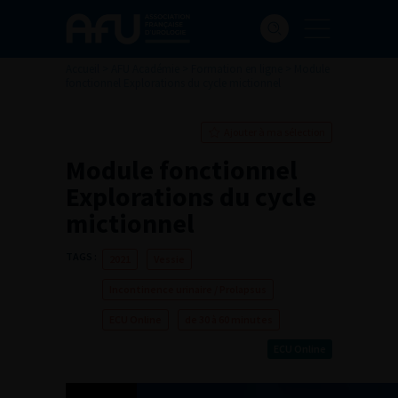
Accueil
>
AFU Académie
>
Formation en ligne
>
Module
fonctionnel Explorations du cycle mictionnel
Ajouter à ma sélection
Module fonctionnel
Explorations du cycle
mictionnel
TAGS :
2021
Vessie
Incontinence urinaire / Prolapsus
ECU Online
de 30 à 60 minutes
ECU Online