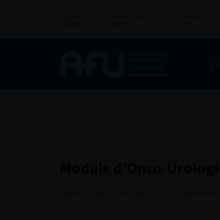
Actu &
Annuaire des
Annonces
agenda
membres
pro
L’
Accueil
>
AFU Académie
>
Formation en ligne
>
Module d’Onco-Urologie
TAGS :
2020
Prostate
Cancer de la Prosta