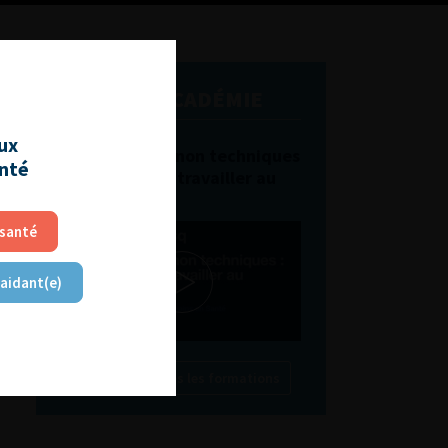
L'AFU ACADÉMIE
aux
Compétences non techniques
anté
: comment les travailler au
quotidien ?
 santé
 aidant(e)
Découvrir toutes les formations