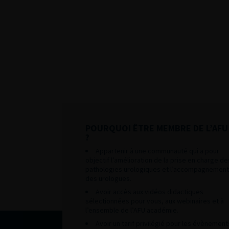
POURQUOI ÊTRE MEMBRE DE L’AFU
?
Appartenir à une communauté qui a pour
objectif l’amélioration de la prise en charge de
pathologies urologiques et l’accompagnement
des urologues.
Avoir accès aux vidéos didactiques
sélectionnées pour vous, aux webinaires et à
l’ensemble de l’AFU académie.
Avoir un tarif privilégié pour les évènement