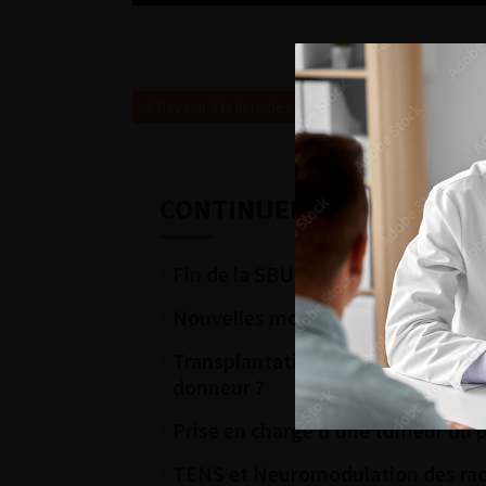
Revenir à la liste des vidéos
CONTINUER VOTRE LECTU
Fin de la SBU : nouveautés thérape
Nouvelles modalités de prise en c
Transplantation à partir de donneu
donneur ?
Prise en charge d’une tumeur du 
TENS et Neuromodulation des racin