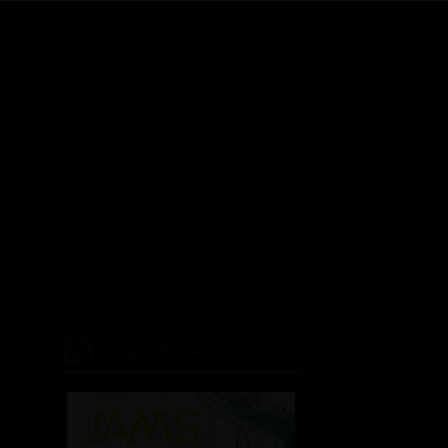
recommandations
Référentiel du Collège
d’Urologie
Espace Accréditation
des médecins
Livrets du CFEU pour
l'interne
DATES À RETENIR