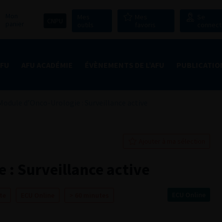
Mon
Mes
Mes
Se
CNPU
panier
outils
favoris
connect
AFU
AFU ACADÉMIE
ÉVÈNEMENTS DE L’AFU
PUBLICATIO
Module d’Onco-Urologie : Surveillance active
Ajouter à ma sélection
 : Surveillance active
ECU Online
te
ECU Online
> 60 minutes