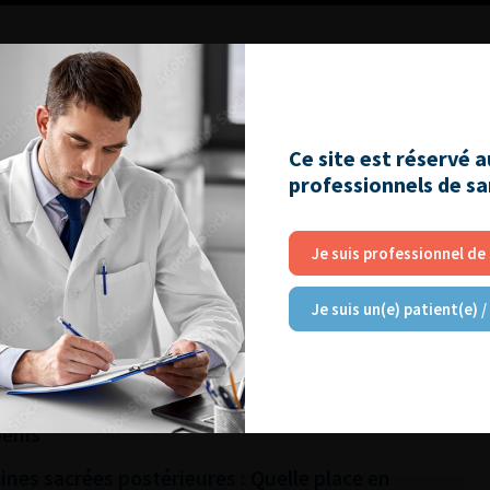
Ce site est réservé 
professionnels de s
RE
Je suis professionnel de
utiques pour la prise en charge de l’IUE
Je suis un(e) patient(e) /
harge des sténoses de l’urètre
r vivant : quels sont les risques pour le
pénis
es sacrées postérieures : Quelle place en