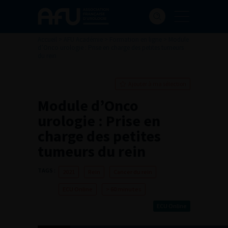
Accueil
>
AFU Académie
>
Formation en ligne
>
Module
d’Onco urologie : Prise en charge des petites tumeurs
du rein
Ajouter à ma sélection
Module d’Onco
urologie : Prise en
charge des petites
tumeurs du rein
TAGS :
2021
Rein
Cancer du rein
ECU Online
> 60 minutes
ECU Online