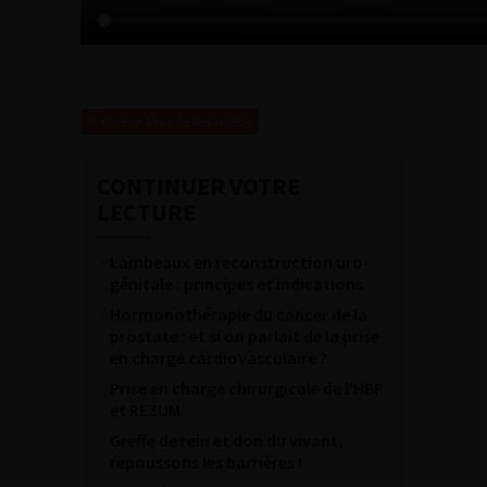
Revenir à la liste des vidéos
CONTINUER VOTRE
LECTURE
Lambeaux en reconstruction uro-
génitale : principes et indications
Hormonothérapie du cancer de la
prostate : et si on parlait de la prise
en charge cardiovasculaire ?
Prise en charge chirurgicale de l’HBP
et REZUM
Greffe de rein et don du vivant,
repoussons les barrières !