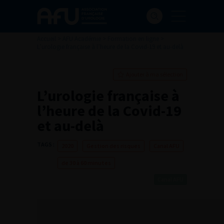
Accueil
>
AFU Académie
>
Formation en ligne
>
L’urologie française à l’heure de la Covid-19 et au-delà
Ajouter à ma sélection
L’urologie française à
l’heure de la Covid-19
et au-delà
TAGS :
2020
Gestion des risques
Canal AFU
de 30 à 60 minutes
Canal AFU