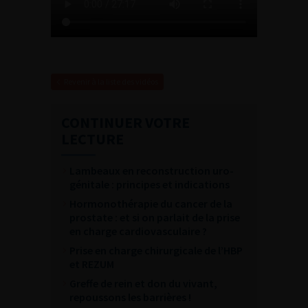
Revenir à la liste des vidéos
CONTINUER VOTRE
LECTURE
Lambeaux en reconstruction uro-
génitale : principes et indications
Hormonothérapie du cancer de la
prostate : et si on parlait de la prise
en charge cardiovasculaire ?
Prise en charge chirurgicale de l’HBP
et REZUM
Greffe de rein et don du vivant,
repoussons les barrières !