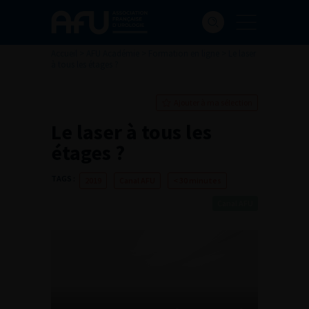
Accueil
>
AFU Académie
>
Formation en ligne
>
Le laser
à tous les étages ?
Ajouter à ma sélection
Le laser à tous les
étages ?
TAGS :
2019
Canal AFU
< 30 minutes
Canal AFU