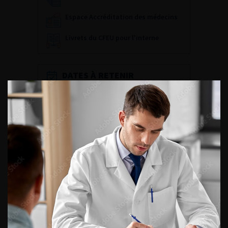
Espace Accréditation des médecins
Livrets du CFEU pour l'interne
DATES À RETENIR
DU VENDREDI 4 AU SAMEDI 5
SEPTEMBRE 2026
Journée d’andrologie et de
médecine sexuelle 2026